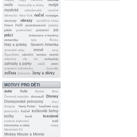
moře
motýli
motocykly a skútry
mystické
náboženské
naučné
noční
Německo
New York
nostalgie
obrazy
obchody
opuštěná místa
Orient
Paříž
pestrobarevné
plakáty
psi
pláže
podmořské
podzimní
ptáci
restaurace a kavárny
romantika
ryby
Řecko
řeky a potoky
Severní Amerika
snové
severské státy
sovy
Španělsko
vánoční
venkov
vesmír
videohry
víly
vlci
vodopády
zahrady a parky
zátiší
zimní
znamení zvěrokruhu
Zozoville
zvířata
ženy a dívky
železnice
MOTIVY PRO DĚTI
auta
Auta
Barbie
Blue
Disney
Červená karkulka
dinosauři
Disneyovské princezny
draci
Gorjuss
Harry Potter
hasičské vozy
kočkovité šelmy
jednorožci
Kačeři
kočky
kreslené
koně
Ledové království
lodě
lokomotivy a vlaky
mapy
Medvídek Pú
Mickey Mouse a Minnie