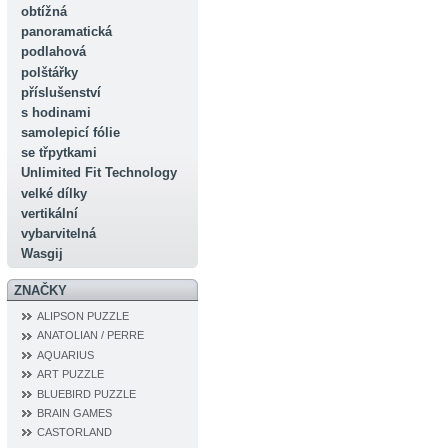
obtížná
panoramatická
podlahová
polštářky
příslušenství
s hodinami
samolepicí fólie
se třpytkami
Unlimited Fit Technology
velké dílky
vertikální
vybarvitelná
Wasgij
ZNAČKY
ALIPSON PUZZLE
ANATOLIAN / PERRE
AQUARIUS
ART PUZZLE
BLUEBIRD PUZZLE
BRAIN GAMES
CASTORLAND