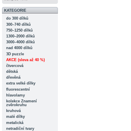
KATEGORIE
do 300 dílků
300–740 dílků
750–1250 dílků
1300–2000 dílků
3000–4000 dílků
nad 4000 dílků
3D puzzle
AKCE (sleva až 40 %)
čtvercová
dětská
dřevěná
extra velké dílky
fluorescentní
hlavolamy
kolekce Znamení
zvěrokruhu
kruhová
malé dílky
metalická
netradiční tvary