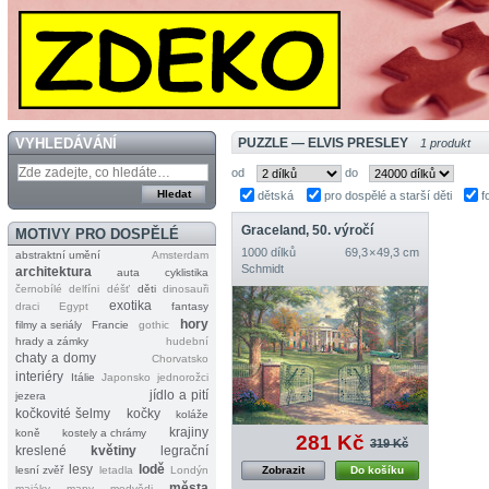
VYHLEDÁVÁNÍ
PUZZLE — ELVIS PRESLEY
1 produkt
od
do
dětská
pro dospělé a starší děti
f
Graceland, 50. výročí
MOTIVY PRO DOSPĚLÉ
1000 dílků
69,3 × 49,3 cm
abstraktní umění
Amsterdam
Schmidt
architektura
auta
cyklistika
černobílé
delfíni
déšť
děti
dinosauři
exotika
draci
Egypt
fantasy
hory
filmy a seriály
Francie
gothic
hrady a zámky
hudební
chaty a domy
Chorvatsko
interiéry
Itálie
Japonsko
jednorožci
jídlo a pití
jezera
kočkovité šelmy
kočky
koláže
krajiny
koně
kostely a chrámy
281 Kč
319 Kč
kreslené
květiny
legrační
lesy
lodě
lesní zvěř
letadla
Londýn
Zobrazit
Do košíku
města
majáky
mapy
medvědi