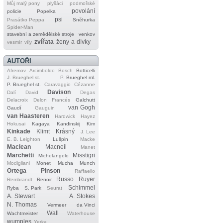
Můj malý pony
plyšáci
podmořské
povolání
policie
Popelka
psi
Prasátko Peppa
Sněhurka
Spider‐Man
stavební a zemědělské stroje
venkov
zvířata
ženy a dívky
vesmír
víly
AUTOŘI
Afremov
Arcimboldo
Bosch
Botticelli
J. Brueghel st.
P. Brueghel ml.
P. Brueghel st.
Caravaggio
Cézanne
Davison
Dalí
David
Degas
Delacroix
Delon
Francés
Galchutt
van Gogh
Gaudí
Gauguin
van Haasteren
Hardwick
Hayez
Hokusai
Kagaya
Kandinskij
Kim
Kinkade
Klimt
Krásný
J. Lee
E. B. Leighton
Lušpin
Macke
Maclean
Macneil
Manet
Marchetti
Misstigri
Michelangelo
Modigliani
Monet
Mucha
Munch
Ortega
Pinson
Raffaello
Russo
Ruyer
Rembrandt
Renoir
Schimmel
Ryba
S. Park
Seurat
A. Stewart
A. Stokes
N. Thomas
Vermeer
da Vinci
Wall
Wachtmeister
Waterhouse
wumples
Yerka