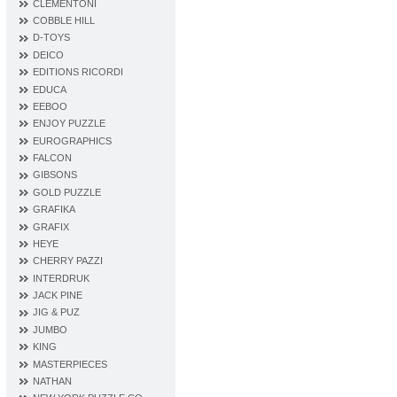
CLEMENTONI
COBBLE HILL
D‐TOYS
DEICO
EDITIONS RICORDI
EDUCA
EEBOO
ENJOY PUZZLE
EUROGRAPHICS
FALCON
GIBSONS
GOLD PUZZLE
GRAFIKA
GRAFIX
HEYE
CHERRY PAZZI
INTERDRUK
JACK PINE
JIG & PUZ
JUMBO
KING
MASTERPIECES
NATHAN