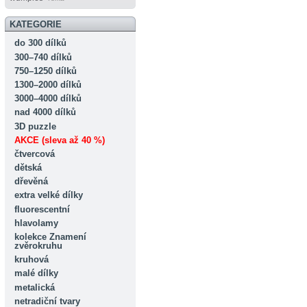
KATEGORIE
do 300 dílků
300–740 dílků
750–1250 dílků
1300–2000 dílků
3000–4000 dílků
nad 4000 dílků
3D puzzle
AKCE (sleva až 40 %)
čtvercová
dětská
dřevěná
extra velké dílky
fluorescentní
hlavolamy
kolekce Znamení
zvěrokruhu
kruhová
malé dílky
metalická
netradiční tvary