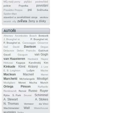
Můj malý pony
plyšáci
podmořské
povolání
policie
Popelka
psi
Prasátko Peppa
Sněhurka
Spider‐Man
stavební a zemědělské stroje
venkov
zvířata
ženy a dívky
vesmír
víly
AUTOŘI
Afremov
Arcimboldo
Bosch
Botticelli
J. Brueghel st.
P. Brueghel ml.
P. Brueghel st.
Caravaggio
Cézanne
Davison
Dalí
David
Degas
Delacroix
Delon
Francés
Galchutt
van Gogh
Gaudí
Gauguin
van Haasteren
Hardwick
Hayez
Hokusai
Kagaya
Kandinskij
Kim
Kinkade
Klimt
Krásný
J. Lee
E. B. Leighton
Lušpin
Macke
Maclean
Macneil
Manet
Marchetti
Misstigri
Michelangelo
Modigliani
Monet
Mucha
Munch
Ortega
Pinson
Raffaello
Russo
Ruyer
Rembrandt
Renoir
Schimmel
Ryba
S. Park
Seurat
A. Stewart
A. Stokes
N. Thomas
Vermeer
da Vinci
Wall
Wachtmeister
Waterhouse
wumples
Yerka