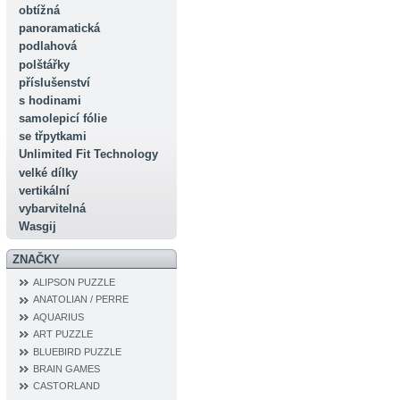
obtížná
panoramatická
podlahová
polštářky
příslušenství
s hodinami
samolepicí fólie
se třpytkami
Unlimited Fit Technology
velké dílky
vertikální
vybarvitelná
Wasgij
ZNAČKY
ALIPSON PUZZLE
ANATOLIAN / PERRE
AQUARIUS
ART PUZZLE
BLUEBIRD PUZZLE
BRAIN GAMES
CASTORLAND