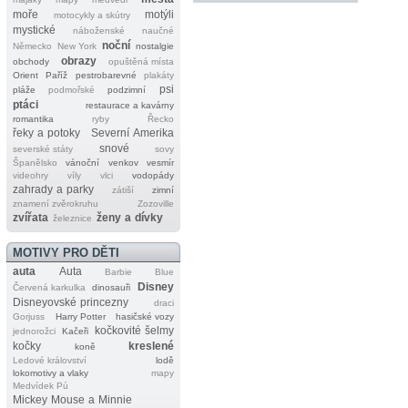
moře
motýli
motocykly a skútry
mystické
náboženské
naučné
noční
Německo
New York
nostalgie
obrazy
obchody
opuštěná místa
Orient
Paříž
pestrobarevné
plakáty
psi
pláže
podmořské
podzimní
ptáci
restaurace a kavárny
romantika
ryby
Řecko
řeky a potoky
Severní Amerika
snové
severské státy
sovy
Španělsko
vánoční
venkov
vesmír
videohry
víly
vlci
vodopády
zahrady a parky
zátiší
zimní
znamení zvěrokruhu
Zozoville
zvířata
ženy a dívky
železnice
MOTIVY PRO DĚTI
auta
Auta
Barbie
Blue
Disney
Červená karkulka
dinosauři
Disneyovské princezny
draci
Gorjuss
Harry Potter
hasičské vozy
kočkovité šelmy
jednorožci
Kačeři
kočky
kreslené
koně
Ledové království
lodě
lokomotivy a vlaky
mapy
Medvídek Pú
Mickey Mouse a Minnie