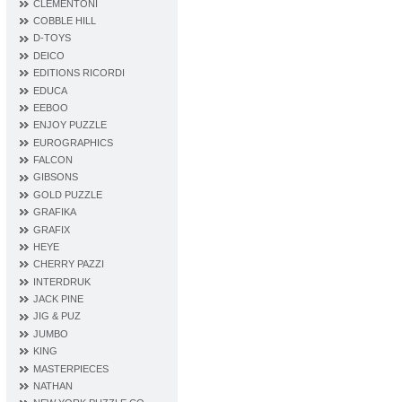
CLEMENTONI
COBBLE HILL
D‐TOYS
DEICO
EDITIONS RICORDI
EDUCA
EEBOO
ENJOY PUZZLE
EUROGRAPHICS
FALCON
GIBSONS
GOLD PUZZLE
GRAFIKA
GRAFIX
HEYE
CHERRY PAZZI
INTERDRUK
JACK PINE
JIG & PUZ
JUMBO
KING
MASTERPIECES
NATHAN