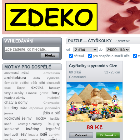
VYHLEDÁVÁNÍ
PUZZLE — ČTYŘKOLKY
1 produkt
od
do
dětská
pro dospělé a starší děti
f
Čtyřkolky u pyramid v Gíze
MOTIVY PRO DOSPĚLÉ
60 dílků
32 × 23 cm
abstraktní umění
Amsterdam
Castorland
architektura
auta
cyklistika
černobílé
delfíni
déšť
děti
dinosauři
exotika
draci
Egypt
fantasy
hory
filmy a seriály
Francie
gothic
hrady a zámky
hudební
chaty a domy
Chorvatsko
interiéry
Itálie
Japonsko
jednorožci
jídlo a pití
jezera
kočkovité šelmy
kočky
koláže
krajiny
koně
kostely a chrámy
89 Kč
kreslené
květiny
legrační
lesy
lodě
lesní zvěř
letadla
Londýn
Zobrazit
Do košíku
města
majáky
mapy
medvědi