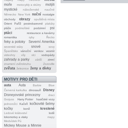
moře
motýli
motocykly a skútry
mystické
náboženské
naučné
noční
Německo
New York
nostalgie
obrazy
obchody
opuštěná místa
Orient
Paříž
pestrobarevné
plakáty
psi
pláže
podmořské
podzimní
ptáci
restaurace a kavárny
romantika
ryby
Řecko
řeky a potoky
Severní Amerika
snové
severské státy
sovy
Španělsko
vánoční
venkov
vesmír
videohry
víly
vlci
vodopády
zahrady a parky
zátiší
zimní
znamení zvěrokruhu
Zozoville
zvířata
ženy a dívky
železnice
MOTIVY PRO DĚTI
auta
Auta
Barbie
Blue
Disney
Červená karkulka
dinosauři
Disneyovské princezny
draci
Gorjuss
Harry Potter
hasičské vozy
kočkovité šelmy
jednorožci
Kačeři
kočky
kreslené
koně
Ledové království
lodě
lokomotivy a vlaky
mapy
Medvídek Pú
Mickey Mouse a Minnie