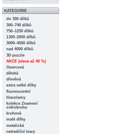
KATEGORIE
do 300 dílků
300–740 dílků
750–1250 dílků
1300–2000 dílků
3000–4000 dílků
nad 4000 dílků
3D puzzle
AKCE (sleva až 40 %)
čtvercová
dětská
dřevěná
extra velké dílky
fluorescentní
hlavolamy
kolekce Znamení
zvěrokruhu
kruhová
malé dílky
metalická
netradiční tvary