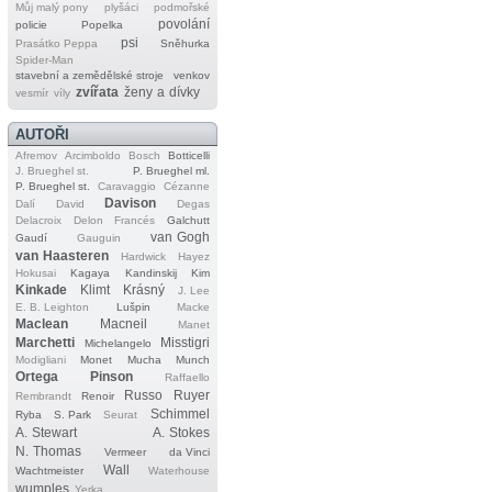
Můj malý pony
plyšáci
podmořské
povolání
policie
Popelka
psi
Prasátko Peppa
Sněhurka
Spider‐Man
stavební a zemědělské stroje
venkov
zvířata
ženy a dívky
vesmír
víly
AUTOŘI
Afremov
Arcimboldo
Bosch
Botticelli
J. Brueghel st.
P. Brueghel ml.
P. Brueghel st.
Caravaggio
Cézanne
Davison
Dalí
David
Degas
Delacroix
Delon
Francés
Galchutt
van Gogh
Gaudí
Gauguin
van Haasteren
Hardwick
Hayez
Hokusai
Kagaya
Kandinskij
Kim
Kinkade
Klimt
Krásný
J. Lee
E. B. Leighton
Lušpin
Macke
Maclean
Macneil
Manet
Marchetti
Misstigri
Michelangelo
Modigliani
Monet
Mucha
Munch
Ortega
Pinson
Raffaello
Russo
Ruyer
Rembrandt
Renoir
Schimmel
Ryba
S. Park
Seurat
A. Stewart
A. Stokes
N. Thomas
Vermeer
da Vinci
Wall
Wachtmeister
Waterhouse
wumples
Yerka