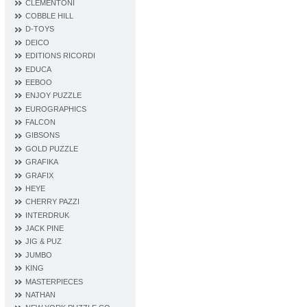
CLEMENTONI
COBBLE HILL
D‐TOYS
DEICO
EDITIONS RICORDI
EDUCA
EEBOO
ENJOY PUZZLE
EUROGRAPHICS
FALCON
GIBSONS
GOLD PUZZLE
GRAFIKA
GRAFIX
HEYE
CHERRY PAZZI
INTERDRUK
JACK PINE
JIG & PUZ
JUMBO
KING
MASTERPIECES
NATHAN