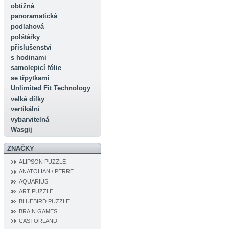
obtížná
panoramatická
podlahová
polštářky
příslušenství
s hodinami
samolepicí fólie
se třpytkami
Unlimited Fit Technology
velké dílky
vertikální
vybarvitelná
Wasgij
ZNAČKY
ALIPSON PUZZLE
ANATOLIAN / PERRE
AQUARIUS
ART PUZZLE
BLUEBIRD PUZZLE
BRAIN GAMES
CASTORLAND