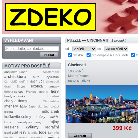
VYHLEDÁVÁNÍ
PUZZLE — CINCINNATI
1 produkt
od
do
dětská
pro dospělé a starší děti
f
Cincinnati
MOTIVY PRO DOSPĚLÉ
1000 dílků
abstraktní umění
Amsterdam
MasterPieces
architektura
auta
cyklistika
panoramatické
černobílé
delfíni
déšť
děti
dinosauři
exotika
draci
Egypt
fantasy
hory
filmy a seriály
Francie
gothic
hrady a zámky
hudební
chaty a domy
Chorvatsko
interiéry
Itálie
Japonsko
jednorožci
jídlo a pití
jezera
kočkovité šelmy
kočky
koláže
krajiny
koně
kostely a chrámy
399 Kč
kreslené
květiny
legrační
lesy
lodě
lesní zvěř
letadla
Londýn
Zobrazit
města
majáky
mapy
medvědi