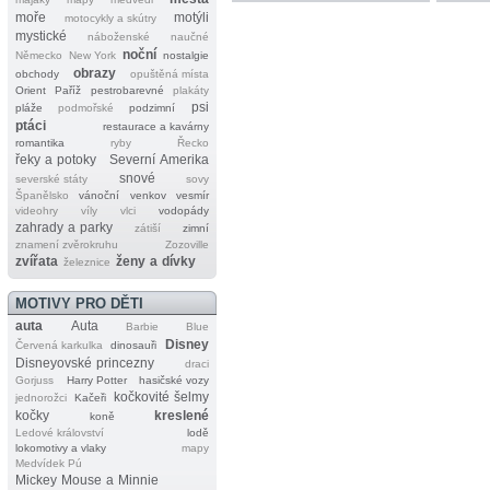
moře
motýli
motocykly a skútry
mystické
náboženské
naučné
noční
Německo
New York
nostalgie
obrazy
obchody
opuštěná místa
Orient
Paříž
pestrobarevné
plakáty
psi
pláže
podmořské
podzimní
ptáci
restaurace a kavárny
romantika
ryby
Řecko
řeky a potoky
Severní Amerika
snové
severské státy
sovy
Španělsko
vánoční
venkov
vesmír
videohry
víly
vlci
vodopády
zahrady a parky
zátiší
zimní
znamení zvěrokruhu
Zozoville
zvířata
ženy a dívky
železnice
MOTIVY PRO DĚTI
auta
Auta
Barbie
Blue
Disney
Červená karkulka
dinosauři
Disneyovské princezny
draci
Gorjuss
Harry Potter
hasičské vozy
kočkovité šelmy
jednorožci
Kačeři
kočky
kreslené
koně
Ledové království
lodě
lokomotivy a vlaky
mapy
Medvídek Pú
Mickey Mouse a Minnie