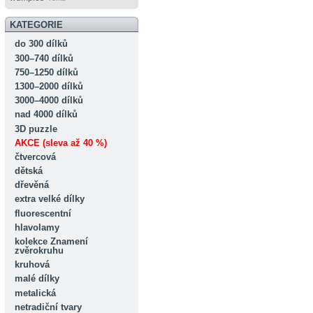
KATEGORIE
do 300 dílků
300–740 dílků
750–1250 dílků
1300–2000 dílků
3000–4000 dílků
nad 4000 dílků
3D puzzle
AKCE (sleva až 40 %)
čtvercová
dětská
dřevěná
extra velké dílky
fluorescentní
hlavolamy
kolekce Znamení
zvěrokruhu
kruhová
malé dílky
metalická
netradiční tvary