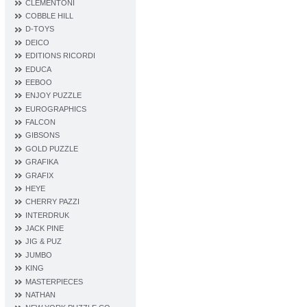
CLEMENTONI
COBBLE HILL
D‐TOYS
DEICO
EDITIONS RICORDI
EDUCA
EEBOO
ENJOY PUZZLE
EUROGRAPHICS
FALCON
GIBSONS
GOLD PUZZLE
GRAFIKA
GRAFIX
HEYE
CHERRY PAZZI
INTERDRUK
JACK PINE
JIG & PUZ
JUMBO
KING
MASTERPIECES
NATHAN