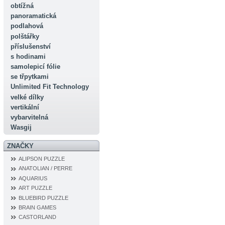
obtížná
panoramatická
podlahová
polštářky
příslušenství
s hodinami
samolepicí fólie
se třpytkami
Unlimited Fit Technology
velké dílky
vertikální
vybarvitelná
Wasgij
ZNAČKY
ALIPSON PUZZLE
ANATOLIAN / PERRE
AQUARIUS
ART PUZZLE
BLUEBIRD PUZZLE
BRAIN GAMES
CASTORLAND