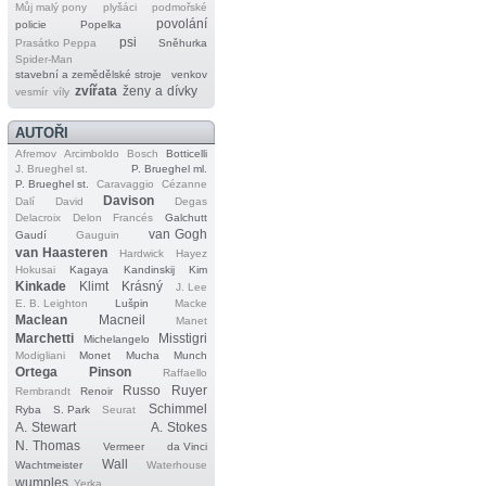
Můj malý pony
plyšáci
podmořské
povolání
policie
Popelka
psi
Prasátko Peppa
Sněhurka
Spider‐Man
stavební a zemědělské stroje
venkov
zvířata
ženy a dívky
vesmír
víly
AUTOŘI
Afremov
Arcimboldo
Bosch
Botticelli
J. Brueghel st.
P. Brueghel ml.
P. Brueghel st.
Caravaggio
Cézanne
Davison
Dalí
David
Degas
Delacroix
Delon
Francés
Galchutt
van Gogh
Gaudí
Gauguin
van Haasteren
Hardwick
Hayez
Hokusai
Kagaya
Kandinskij
Kim
Kinkade
Klimt
Krásný
J. Lee
E. B. Leighton
Lušpin
Macke
Maclean
Macneil
Manet
Marchetti
Misstigri
Michelangelo
Modigliani
Monet
Mucha
Munch
Ortega
Pinson
Raffaello
Russo
Ruyer
Rembrandt
Renoir
Schimmel
Ryba
S. Park
Seurat
A. Stewart
A. Stokes
N. Thomas
Vermeer
da Vinci
Wall
Wachtmeister
Waterhouse
wumples
Yerka