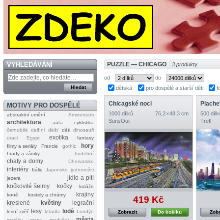
VYHLEDÁVÁNÍ
PUZZLE — CHICAGO
3 produkty
od
do
dětská
pro dospělé a starší děti
f
Chicagské noci
MOTIVY PRO DOSPĚLÉ
1000 dílků
76,2 × 48,3 cm
500 dílk
abstraktní umění
Amsterdam
SunsOut
Trefl
architektura
auta
cyklistika
černobílé
delfíni
déšť
děti
dinosauři
exotika
draci
Egypt
fantasy
hory
filmy a seriály
Francie
gothic
hrady a zámky
hudební
chaty a domy
Chorvatsko
interiéry
Itálie
Japonsko
jednorožci
jídlo a pití
jezera
kočkovité šelmy
kočky
koláže
krajiny
koně
kostely a chrámy
419 Kč
kreslené
květiny
legrační
lesy
lodě
lesní zvěř
letadla
Londýn
Zobrazit
Do košíku
Zobr
města
majáky
mapy
medvědi