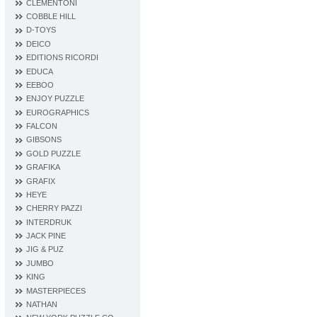
CLEMENTONI
COBBLE HILL
D‐TOYS
DEICO
EDITIONS RICORDI
EDUCA
EEBOO
ENJOY PUZZLE
EUROGRAPHICS
FALCON
GIBSONS
GOLD PUZZLE
GRAFIKA
GRAFIX
HEYE
CHERRY PAZZI
INTERDRUK
JACK PINE
JIG & PUZ
JUMBO
KING
MASTERPIECES
NATHAN