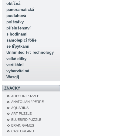
obtížná
panoramatická
podlahová
polštářky
příslušenství
s hodinami
samolepicí fólie
se třpytkami
Unlimited Fit Technology
velké dílky
vertikální
vybarvitelná
Wasgij
ZNAČKY
ALIPSON PUZZLE
ANATOLIAN / PERRE
AQUARIUS
ART PUZZLE
BLUEBIRD PUZZLE
BRAIN GAMES
CASTORLAND