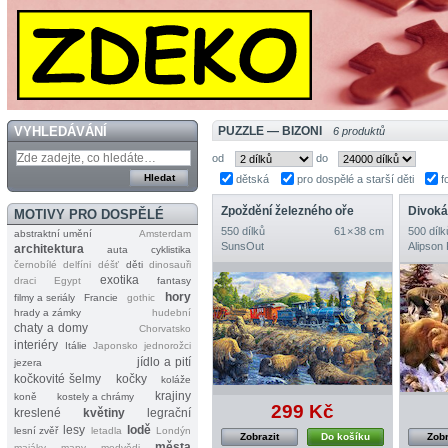
VYHLEDÁVÁNÍ
PUZZLE — BIZONI
6 produktů
od
do
dětská
pro dospělé a starší děti
f
Zpoždění železného oře
Divoká
MOTIVY PRO DOSPĚLÉ
550 dílků
61 × 38 cm
500 dílk
abstraktní umění
Amsterdam
SunsOut
Alipson
architektura
auta
cyklistika
černobílé
delfíni
déšť
děti
dinosauři
exotika
draci
Egypt
fantasy
hory
filmy a seriály
Francie
gothic
hrady a zámky
hudební
chaty a domy
Chorvatsko
interiéry
Itálie
Japonsko
jednorožci
jídlo a pití
jezera
kočkovité šelmy
kočky
koláže
krajiny
koně
kostely a chrámy
299 Kč
kreslené
květiny
legrační
lesy
lodě
lesní zvěř
letadla
Londýn
Zobrazit
Do košíku
Zobr
města
majáky
mapy
medvědi