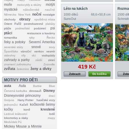
moře
motýli
motocykly a skútry
Léto na lukách
Rozman
mystické
náboženské
naučné
noční
1000 dílků
68,6 × 50,8 cm
1500 díl
Německo
New York
nostalgie
SunsOut
Schmidt
obrazy
obchody
opuštěná místa
Orient
Paříž
pestrobarevné
plakáty
psi
pláže
podmořské
podzimní
ptáci
restaurace a kavárny
romantika
ryby
Řecko
řeky a potoky
Severní Amerika
snové
severské státy
sovy
Španělsko
vánoční
venkov
vesmír
videohry
víly
vlci
vodopády
zahrady a parky
zátiší
zimní
znamení zvěrokruhu
Zozoville
419 Kč
zvířata
ženy a dívky
železnice
Zobrazit
Do košíku
Zobr
MOTIVY PRO DĚTI
auta
Auta
Barbie
Blue
Disney
Červená karkulka
dinosauři
Disneyovské princezny
draci
Gorjuss
Harry Potter
hasičské vozy
kočkovité šelmy
jednorožci
Kačeři
kočky
kreslené
koně
Ledové království
lodě
lokomotivy a vlaky
mapy
Medvídek Pú
Mickey Mouse a Minnie