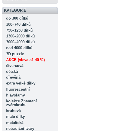
KATEGORIE
do 300 dílků
300–740 dílků
750–1250 dílků
1300–2000 dílků
3000–4000 dílků
nad 4000 dílků
3D puzzle
AKCE (sleva až 40 %)
čtvercová
dětská
dřevěná
extra velké dílky
fluorescentní
hlavolamy
kolekce Znamení
zvěrokruhu
kruhová
malé dílky
metalická
netradiční tvary