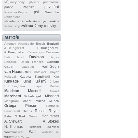
Můj malý pony
plyšáci
podmořské
povolání
policie
Popelka
psi
Prasátko Peppa
Sněhurka
Spider‐Man
stavební a zemědělské stroje
venkov
zvířata
ženy a dívky
vesmír
víly
AUTOŘI
Afremov
Arcimboldo
Bosch
Botticelli
J. Brueghel st.
P. Brueghel ml.
P. Brueghel st.
Caravaggio
Cézanne
Davison
Dalí
David
Degas
Delacroix
Delon
Francés
Galchutt
van Gogh
Gaudí
Gauguin
van Haasteren
Hardwick
Hayez
Hokusai
Kagaya
Kandinskij
Kim
Kinkade
Klimt
Krásný
J. Lee
E. B. Leighton
Lušpin
Macke
Maclean
Macneil
Manet
Marchetti
Misstigri
Michelangelo
Modigliani
Monet
Mucha
Munch
Ortega
Pinson
Raffaello
Russo
Ruyer
Rembrandt
Renoir
Schimmel
Ryba
S. Park
Seurat
A. Stewart
A. Stokes
N. Thomas
Vermeer
da Vinci
Wall
Wachtmeister
Waterhouse
wumples
Yerka