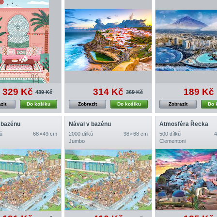
329 Kč
314 Kč
189 Kč
439 Kč
369 Kč
zit
Do košíku
Zobrazit
Do košíku
Zobrazit
Do 
 bazénu
Nával v bazénu
Atmosféra Řecka
ů
68 × 49 cm
2000 dílků
98 × 68 cm
500 dílků
4
Jumbo
Clementoni