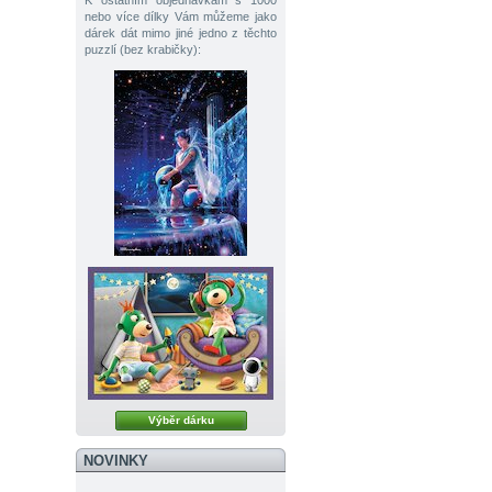
K ostatním objednávkám s 1000
nebo více dílky Vám můžeme jako
dárek dát mimo jiné jedno z těchto
puzzlí (bez krabičky):
Výběr dárku
NOVINKY