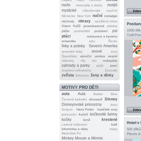
moře
motýli
motocykly a skútry
mystické
náboženské
naučné
Zobra
noční
Německo
New York
nostalgie
obrazy
obchody
opuštěná místa
Positano
Orient
Paříž
pestrobarevné
plakáty
1000 dílk
psi
pláže
podmořské
podzimní
Trefl Pr
ptáci
restaurace a kavárny
romantika
ryby
Řecko
řeky a potoky
Severní Amerika
snové
severské státy
sovy
Španělsko
vánoční
venkov
vesmír
videohry
víly
vlci
vodopády
zahrady a parky
zátiší
zimní
znamení zvěrokruhu
Zozoville
zvířata
ženy a dívky
železnice
MOTIVY PRO DĚTI
auta
Auta
Barbie
Blue
Disney
Červená karkulka
dinosauři
Disneyovské princezny
draci
Gorjuss
Harry Potter
hasičské vozy
Zobra
kočkovité šelmy
jednorožci
Kačeři
kočky
kreslené
koně
Hotel v
Ledové království
lodě
lokomotivy a vlaky
mapy
500 dílků
Medvídek Pú
Pieces &
Mickey Mouse a Minnie