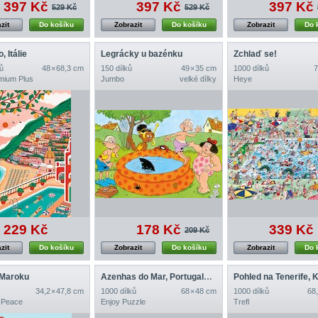
397 Kč
397 Kč
397 Kč
529 Kč
529 Kč
zit
Do košíku
Zobrazit
Do košíku
Zobrazit
Do 
, Itálie
Legrácky u bazénku
Zchlaď se!
ů
48 × 68,3 cm
150 dílků
49 × 35 cm
1000 dílků
7
emium Plus
Jumbo
velké dílky
Heye
229 Kč
178 Kč
339 Kč
209 Kč
zit
Do košíku
Zobrazit
Do košíku
Zobrazit
Do 
 Maroku
Azenhas do Mar, Portugalsko
34,2 × 47,8 cm
1000 dílků
68 × 48 cm
1000 dílků
68,
 Peace
Enjoy Puzzle
Trefl