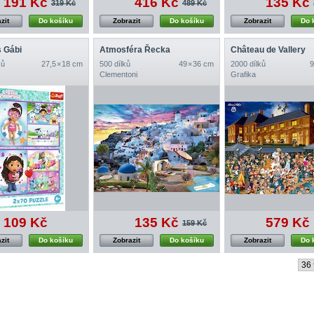
191 Kč
416 Kč
135 Kč
319 Kč
489 Kč
zit
Do košíku
Zobrazit
Do košíku
Zobrazit
Do 
s Gábi
Atmosféra Řecka
Château de Vallery
ků
27,5 × 18 cm
500 dílků
49 × 36 cm
2000 dílků
9
Clementoni
Grafika
109 Kč
135 Kč
579 Kč
159 Kč
zit
Do košíku
Zobrazit
Do košíku
Zobrazit
Do 