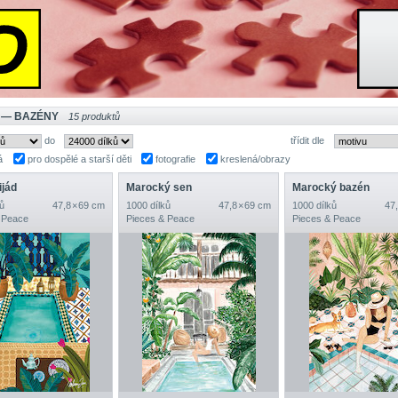
 — BAZÉNY
15 produktů
do
třídit dle
á
pro dospělé a starší děti
fotografie
kreslená/obrazy
ijád
Marocký sen
Marocký bazén
ů
47,8 × 69 cm
1000 dílků
47,8 × 69 cm
1000 dílků
47,
 Peace
Pieces & Peace
Pieces & Peace