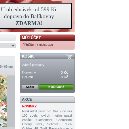
MŮJ ÚČET
Přihlášení / registrace
KOŠÍK
Žádné produkty
8 × 69 cm
Dopravné
0 Kč
Celkem
0 Kč
Košík
K pokladně
AKCE
NOVINKY
Naskladnili jsme pro Vás více než
100 zcela nových motivů puzzlí
značek Clementoni, Castorland,
Cherry Pazzi, Schmidt, Educa,
Cobble Hill, Trefl, Ravensburger a