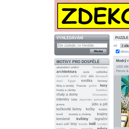
VYHLEDÁVÁNÍ
PUZZLE
od
dětsk
Modrý r
MOTIVY PRO DOSPĚLÉ
1000 dílk
abstraktní umění
Amsterdam
Pieces &
architektura
auta
cyklistika
černobílé
delfíni
déšť
děti
dinosauři
exotika
draci
Egypt
fantasy
hory
filmy a seriály
Francie
gothic
hrady a zámky
hudební
chaty a domy
Chorvatsko
interiéry
Itálie
Japonsko
jednorožci
jídlo a pití
jezera
kočkovité šelmy
kočky
koláže
krajiny
koně
kostely a chrámy
kreslené
květiny
legrační
lesy
lodě
lesní zvěř
letadla
Londýn
města
majáky
mapy
medvědi