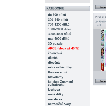
Zobra
KATEGORIE
do 300 dílků
Hraj si 
300–740 dílků
2 × 70 díl
750–1250 dílků
Trefl
1300–2000 dílků
3000–4000 dílků
nad 4000 dílků
3D puzzle
AKCE (sleva až 40 %)
čtvercová
dětská
dřevěná
extra velké dílky
fluorescentní
hlavolamy
Zobra
kolekce Znamení
zvěrokruhu
kruhová
malé dílky
metalická
netradiční tvary