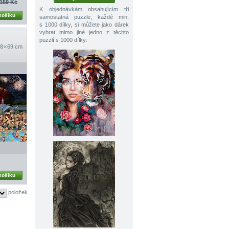
159 Kč
K objednávkám obsahujícím tři
košíku
samostatná puzzle, každé min.
s 1000 dílky, si můžete jako dárek
vybrat mimo jiné jedno z těchto
puzzlí s 1000 dílky:
8 × 69 cm
košíku
položek