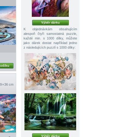
Výběr dárku
K objednávkám obsahujícím
alespoň čtyři samostatná puzzle,
každé min. s 1000 dílky, můžete
jako dárek dostat například jedno
z následujících puzzlí s 1000 dílky:
košíku
9 × 36 cm
Výběr dárku