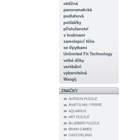
obtížná
panoramatická
podlahová
polštářky
příslušenství
s hodinami
samolepicí fólie
se třpytkami
Unlimited Fit Technology
velké dílky
vertikální
vybarvitelná
Wasgij
ZNAČKY
ALIPSON PUZZLE
ANATOLIAN / PERRE
AQUARIUS
ART PUZZLE
BLUEBIRD PUZZLE
BRAIN GAMES
CASTORLAND