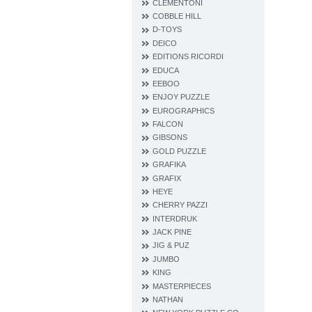
CLEMENTONI
COBBLE HILL
D‐TOYS
DEICO
EDITIONS RICORDI
EDUCA
EEBOO
ENJOY PUZZLE
EUROGRAPHICS
FALCON
GIBSONS
GOLD PUZZLE
GRAFIKA
GRAFIX
HEYE
CHERRY PAZZI
INTERDRUK
JACK PINE
JIG & PUZ
JUMBO
KING
MASTERPIECES
NATHAN