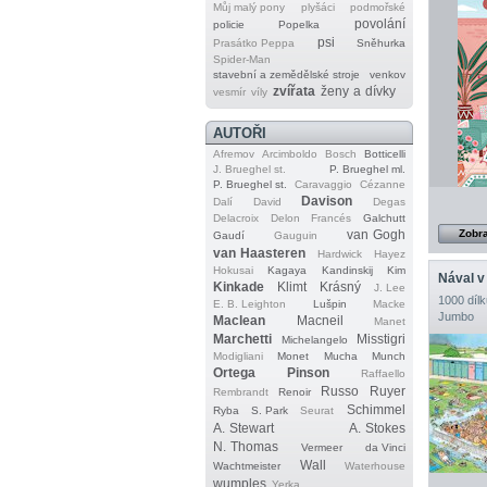
Můj malý pony
plyšáci
podmořské
povolání
policie
Popelka
psi
Prasátko Peppa
Sněhurka
Spider‐Man
stavební a zemědělské stroje
venkov
zvířata
ženy a dívky
vesmír
víly
AUTOŘI
Afremov
Arcimboldo
Bosch
Botticelli
J. Brueghel st.
P. Brueghel ml.
P. Brueghel st.
Caravaggio
Cézanne
Davison
Dalí
David
Degas
Delacroix
Delon
Francés
Galchutt
van Gogh
Zobra
Gaudí
Gauguin
van Haasteren
Hardwick
Hayez
Hokusai
Kagaya
Kandinskij
Kim
Nával v
Kinkade
Klimt
Krásný
J. Lee
1000 dílk
E. B. Leighton
Lušpin
Macke
Jumbo
Maclean
Macneil
Manet
Marchetti
Misstigri
Michelangelo
Modigliani
Monet
Mucha
Munch
Ortega
Pinson
Raffaello
Russo
Ruyer
Rembrandt
Renoir
Schimmel
Ryba
S. Park
Seurat
A. Stewart
A. Stokes
N. Thomas
Vermeer
da Vinci
Wall
Wachtmeister
Waterhouse
wumples
Yerka