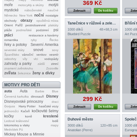
369 Kč
moře
motýli
motocykly a skútry
mystické
náboženské
naučné
Zobrazit
Do košíku
Zobr
noční
Německo
New York
nostalgie
obrazy
obchody
opuštěná místa
Tanečnice v růžové a zelené, 1890
Břišní
Orient
Paříž
pestrobarevné
plakáty
1000 dílků
48 × 68,3 cm
1000 díl
psi
pláže
podmořské
podzimní
Bluebird Puzzle
Art Puzz
ptáci
restaurace a kavárny
romantika
ryby
Řecko
řeky a potoky
Severní Amerika
snové
severské státy
sovy
Španělsko
vánoční
venkov
vesmír
videohry
víly
vlci
vodopády
zahrady a parky
zátiší
zimní
znamení zvěrokruhu
Zozoville
zvířata
ženy a dívky
železnice
MOTIVY PRO DĚTI
auta
Auta
Barbie
Blue
Disney
Červená karkulka
dinosauři
299 Kč
Disneyovské princezny
draci
Gorjuss
Harry Potter
hasičské vozy
Zobrazit
Do košíku
Zobr
kočkovité šelmy
jednorožci
Kačeři
kočky
kreslené
koně
Duhové město
Společ
Ledové království
lodě
lokomotivy a vlaky
mapy
3000 dílků
120 × 85 cm
1000 díl
Medvídek Pú
Anatolian (Perre)
Eurogra
Mickey Mouse a Minnie