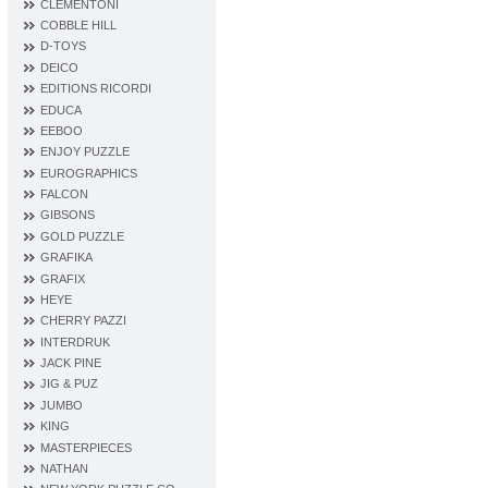
CLEMENTONI
COBBLE HILL
D‐TOYS
DEICO
EDITIONS RICORDI
EDUCA
EEBOO
ENJOY PUZZLE
EUROGRAPHICS
FALCON
GIBSONS
GOLD PUZZLE
GRAFIKA
GRAFIX
HEYE
CHERRY PAZZI
INTERDRUK
JACK PINE
JIG & PUZ
JUMBO
KING
MASTERPIECES
NATHAN