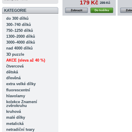
179 Kč
299 Kč
KATEGORIE
Zobrazit
Do košíku
Zobr
do 300 dílků
300–740 dílků
750–1250 dílků
1300–2000 dílků
3000–4000 dílků
nad 4000 dílků
3D puzzle
AKCE (sleva až 40 %)
čtvercová
dětská
dřevěná
extra velké dílky
fluorescentní
hlavolamy
kolekce Znamení
zvěrokruhu
kruhová
malé dílky
metalická
netradiční tvary