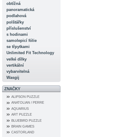
obtížná
panoramatická
podlahová
polštářky
příslušenství
s hodinami
samolepicí fólie
se třpytkami
Unlimited Fit Technology
velké dílky
vertikální
vybarvitelná
Wasgij
ZNAČKY
ALIPSON PUZZLE
ANATOLIAN / PERRE
AQUARIUS
ART PUZZLE
BLUEBIRD PUZZLE
BRAIN GAMES
CASTORLAND