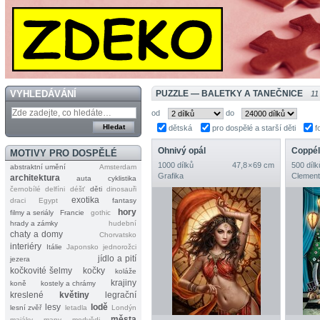
VYHLEDÁVÁNÍ
PUZZLE — BALETKY A TANEČNICE
11
od
do
dětská
pro dospělé a starší děti
f
Ohnivý opál
Coppél
MOTIVY PRO DOSPĚLÉ
1000 dílků
47,8 × 69 cm
500 dílk
abstraktní umění
Amsterdam
Grafika
Clement
architektura
auta
cyklistika
černobílé
delfíni
déšť
děti
dinosauři
exotika
draci
Egypt
fantasy
hory
filmy a seriály
Francie
gothic
hrady a zámky
hudební
chaty a domy
Chorvatsko
interiéry
Itálie
Japonsko
jednorožci
jídlo a pití
jezera
kočkovité šelmy
kočky
koláže
krajiny
koně
kostely a chrámy
kreslené
květiny
legrační
lesy
lodě
lesní zvěř
letadla
Londýn
města
majáky
mapy
medvědi