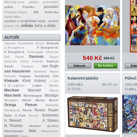
Můj malý pony
plyšáci
podmořské
povolání
policie
Popelka
psi
Prasátko Peppa
Sněhurka
Spider‐Man
stavební a zemědělské stroje
venkov
zvířata
ženy a dívky
vesmír
víly
AUTOŘI
Afremov
Arcimboldo
Bosch
Botticelli
J. Brueghel st.
P. Brueghel ml.
P. Brueghel st.
Caravaggio
Cézanne
Davison
540 Kč
Dalí
David
Degas
659 Kč
Delacroix
Delon
Francés
Galchutt
van Gogh
Zobrazit
Do košíku
Zobr
Gaudí
Gauguin
van Haasteren
Hardwick
Hayez
Hokusai
Kagaya
Kandinskij
Kim
Kabaretní plakáty
Půlnoč
Kinkade
Klimt
Krásný
J. Lee
1000 dílků
68 × 47 cm
1000 díl
E. B. Leighton
Lušpin
Macke
D‐TOYS
Grafika
Maclean
Macneil
Manet
Marchetti
Misstigri
Michelangelo
Modigliani
Monet
Mucha
Munch
Ortega
Pinson
Raffaello
Russo
Ruyer
Rembrandt
Renoir
Schimmel
Ryba
S. Park
Seurat
A. Stewart
A. Stokes
N. Thomas
Vermeer
da Vinci
Wall
Wachtmeister
Waterhouse
wumples
Yerka