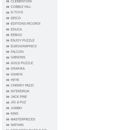
CLEMENTONI
COBBLE HILL
D‐TOYS
DEICO
EDITIONS RICORDI
EDUCA
EEBOO
ENJOY PUZZLE
EUROGRAPHICS
FALCON
GIBSONS
GOLD PUZZLE
GRAFIKA
GRAFIX
HEYE
CHERRY PAZZI
INTERDRUK
JACK PINE
JIG & PUZ
JUMBO
KING
MASTERPIECES
NATHAN