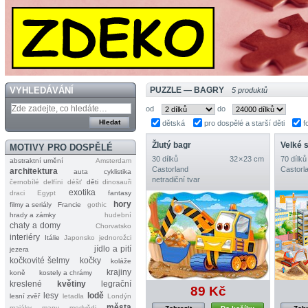
VYHLEDÁVÁNÍ
PUZZLE — BAGRY
5 produktů
od
do
dětská
pro dospělé a starší děti
f
Žlutý bagr
Velké 
MOTIVY PRO DOSPĚLÉ
30 dílků
32 × 23 cm
70 dílků
abstraktní umění
Amsterdam
Castorland
Castorl
architektura
auta
cyklistika
netradiční tvar
černobílé
delfíni
déšť
děti
dinosauři
exotika
draci
Egypt
fantasy
hory
filmy a seriály
Francie
gothic
hrady a zámky
hudební
chaty a domy
Chorvatsko
interiéry
Itálie
Japonsko
jednorožci
jídlo a pití
jezera
kočkovité šelmy
kočky
koláže
krajiny
koně
kostely a chrámy
kreslené
květiny
legrační
89 Kč
lesy
lodě
lesní zvěř
letadla
Londýn
města
majáky
mapy
medvědi