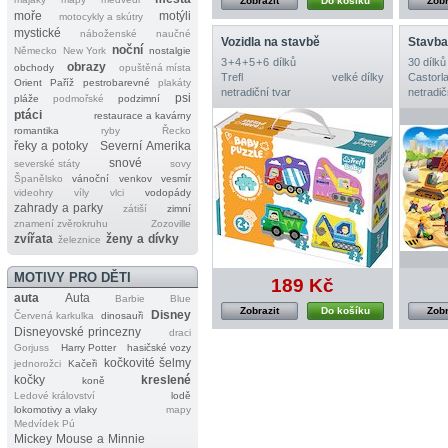
Zobrazit
Do košíku
Zobr
moře
motýli
motocykly a skútry
mystické
náboženské
naučné
Vozidla na stavbě
Stavb
noční
Německo
New York
nostalgie
3 + 4 + 5 + 6 dílků
30 dílků
obrazy
obchody
opuštěná místa
Trefl
velké dílky
Castorl
Orient
Paříž
pestrobarevné
plakáty
netradiční tvar
netradič
psi
pláže
podmořské
podzimní
ptáci
restaurace a kavárny
romantika
ryby
Řecko
řeky a potoky
Severní Amerika
snové
severské státy
sovy
Španělsko
vánoční
venkov
vesmír
videohry
víly
vlci
vodopády
zahrady a parky
zátiší
zimní
znamení zvěrokruhu
Zozoville
zvířata
ženy a dívky
železnice
MOTIVY PRO DĚTI
189 Kč
auta
Auta
Barbie
Blue
Zobrazit
Do košíku
Zobr
Disney
Červená karkulka
dinosauři
Disneyovské princezny
draci
Gorjuss
Harry Potter
hasičské vozy
kočkovité šelmy
jednorožci
Kačeři
kočky
kreslené
koně
Ledové království
lodě
lokomotivy a vlaky
mapy
Medvídek Pú
Mickey Mouse a Minnie