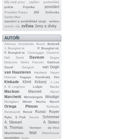
Můj malý pony
plyšáci
podmořské
povolání
policie
Popelka
psi
Prasátko Peppa
Sněhurka
Spider‐Man
stavební a zemědělské stroje
venkov
zvířata
ženy a dívky
vesmír
víly
AUTOŘI
Afremov
Arcimboldo
Bosch
Botticelli
J. Brueghel st.
P. Brueghel ml.
P. Brueghel st.
Caravaggio
Cézanne
Davison
Dalí
David
Degas
Delacroix
Delon
Francés
Galchutt
van Gogh
Gaudí
Gauguin
van Haasteren
Hardwick
Hayez
Hokusai
Kagaya
Kandinskij
Kim
Kinkade
Klimt
Krásný
J. Lee
E. B. Leighton
Lušpin
Macke
Maclean
Macneil
Manet
Marchetti
Misstigri
Michelangelo
Modigliani
Monet
Mucha
Munch
Ortega
Pinson
Raffaello
Russo
Ruyer
Rembrandt
Renoir
Schimmel
Ryba
S. Park
Seurat
A. Stewart
A. Stokes
N. Thomas
Vermeer
da Vinci
Wall
Wachtmeister
Waterhouse
wumples
Yerka