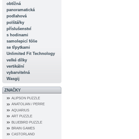
obtížná
panoramatická
podlahová
polštářky
příslušenství
s hodinami
samolepicí fólie
se třpytkami
Unlimited Fit Technology
velké dílky
vertikální
vybarvitelná
Wasgij
ZNAČKY
ALIPSON PUZZLE
ANATOLIAN / PERRE
AQUARIUS
ART PUZZLE
BLUEBIRD PUZZLE
BRAIN GAMES
CASTORLAND