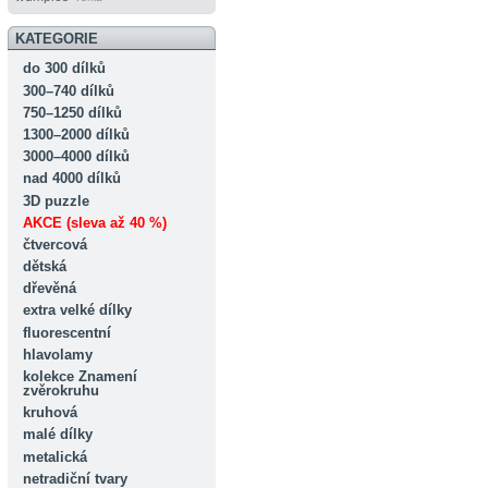
KATEGORIE
do 300 dílků
300–740 dílků
750–1250 dílků
1300–2000 dílků
3000–4000 dílků
nad 4000 dílků
3D puzzle
AKCE (sleva až 40 %)
čtvercová
dětská
dřevěná
extra velké dílky
fluorescentní
hlavolamy
kolekce Znamení
zvěrokruhu
kruhová
malé dílky
metalická
netradiční tvary