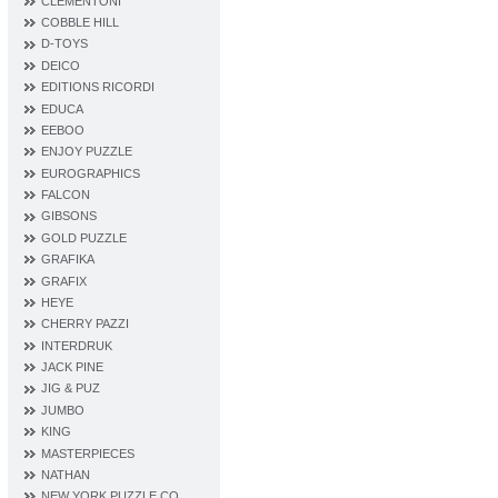
CLEMENTONI
COBBLE HILL
D‐TOYS
DEICO
EDITIONS RICORDI
EDUCA
EEBOO
ENJOY PUZZLE
EUROGRAPHICS
FALCON
GIBSONS
GOLD PUZZLE
GRAFIKA
GRAFIX
HEYE
CHERRY PAZZI
INTERDRUK
JACK PINE
JIG & PUZ
JUMBO
KING
MASTERPIECES
NATHAN
NEW YORK PUZZLE CO.