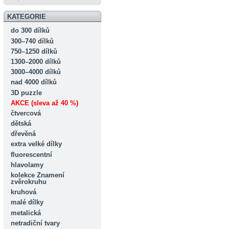
KATEGORIE
do 300 dílků
300–740 dílků
750–1250 dílků
1300–2000 dílků
3000–4000 dílků
nad 4000 dílků
3D puzzle
AKCE (sleva až 40 %)
čtvercová
dětská
dřevěná
extra velké dílky
fluorescentní
hlavolamy
kolekce Znamení
zvěrokruhu
kruhová
malé dílky
metalická
netradiční tvary