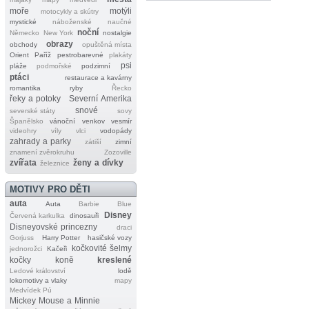
moře
motýli
motocykly a skútry
mystické
náboženské
naučné
noční
Německo
New York
nostalgie
obrazy
obchody
opuštěná místa
Orient
Paříž
pestrobarevné
plakáty
psi
pláže
podmořské
podzimní
ptáci
restaurace a kavárny
romantika
ryby
Řecko
řeky a potoky
Severní Amerika
snové
severské státy
sovy
Španělsko
vánoční
venkov
vesmír
videohry
víly
vlci
vodopády
zahrady a parky
zátiší
zimní
znamení zvěrokruhu
Zozoville
zvířata
ženy a dívky
železnice
MOTIVY PRO DĚTI
auta
Auta
Barbie
Blue
Disney
Červená karkulka
dinosauři
Disneyovské princezny
draci
Gorjuss
Harry Potter
hasičské vozy
kočkovité šelmy
jednorožci
Kačeři
kočky
koně
kreslené
Ledové království
lodě
lokomotivy a vlaky
mapy
Medvídek Pú
Mickey Mouse a Minnie