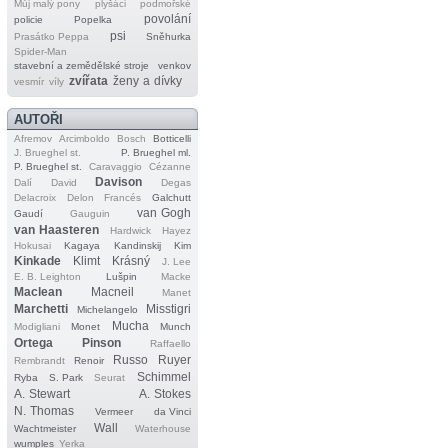
Můj malý pony
plyšáci
podmořské
povolání
policie
Popelka
psi
Prasátko Peppa
Sněhurka
Spider‐Man
stavební a zemědělské stroje
venkov
zvířata
ženy a dívky
vesmír
víly
AUTOŘI
Afremov
Arcimboldo
Bosch
Botticelli
J. Brueghel st.
P. Brueghel ml.
P. Brueghel st.
Caravaggio
Cézanne
Davison
Dalí
David
Degas
Delacroix
Delon
Francés
Galchutt
van Gogh
Gaudí
Gauguin
van Haasteren
Hardwick
Hayez
Hokusai
Kagaya
Kandinskij
Kim
Kinkade
Klimt
Krásný
J. Lee
E. B. Leighton
Lušpin
Macke
Maclean
Macneil
Manet
Marchetti
Misstigri
Michelangelo
Mucha
Modigliani
Monet
Munch
Ortega
Pinson
Raffaello
Russo
Ruyer
Rembrandt
Renoir
Schimmel
Ryba
S. Park
Seurat
A. Stewart
A. Stokes
N. Thomas
Vermeer
da Vinci
Wall
Wachtmeister
Waterhouse
wumples
Yerka