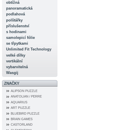
obtížná
panoramatická
podlahová
polštářky
příslušenství
s hodinami
samolepicí fólie
se třpytkami
Unlimited Fit Technology
velké dílky
vertikální
vybarvitelná
Wasgij
ZNAČKY
ALIPSON PUZZLE
ANATOLIAN / PERRE
AQUARIUS
ART PUZZLE
BLUEBIRD PUZZLE
BRAIN GAMES
CASTORLAND