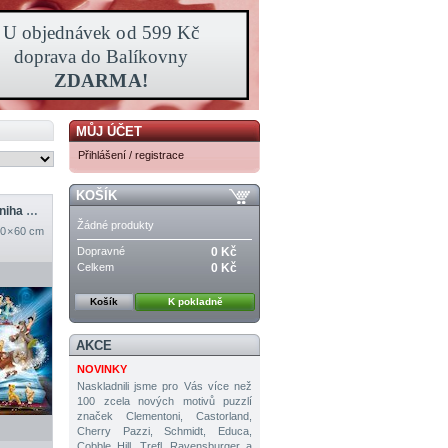
MŮJ ÚČET
Přihlášení / registrace
KOŠÍK
Disneyho kouzelná kniha pohádek
Žádné produkty
0 × 60 cm
Dopravné
0 Kč
Celkem
0 Kč
Košík
K pokladně
AKCE
NOVINKY
Naskladnili jsme pro Vás více než
100 zcela nových motivů puzzlí
značek Clementoni, Castorland,
Cherry Pazzi, Schmidt, Educa,
Cobble Hill, Trefl, Ravensburger a