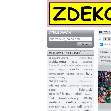
VYHLEDÁVÁNÍ
PUZZLE 
od
dětsk
MOTIVY PRO DOSPĚLÉ
1000 dílk
abstraktní umění
Amsterdam
Ravensb
architektura
auta
cyklistika
černobílé
delfíni
déšť
děti
dinosauři
exotika
draci
Egypt
fantasy
hory
filmy a seriály
Francie
gothic
hrady a zámky
hudební
chaty a domy
Chorvatsko
interiéry
Itálie
Japonsko
jednorožci
jídlo a pití
jezera
kočkovité šelmy
kočky
koláže
krajiny
koně
kostely a chrámy
kreslené
květiny
legrační
lesy
lodě
lesní zvěř
letadla
Londýn
města
majáky
mapy
medvědi