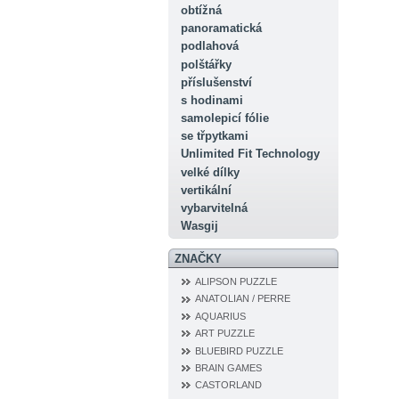
obtížná
panoramatická
podlahová
polštářky
příslušenství
s hodinami
samolepicí fólie
se třpytkami
Unlimited Fit Technology
velké dílky
vertikální
vybarvitelná
Wasgij
ZNAČKY
ALIPSON PUZZLE
ANATOLIAN / PERRE
AQUARIUS
ART PUZZLE
BLUEBIRD PUZZLE
BRAIN GAMES
CASTORLAND