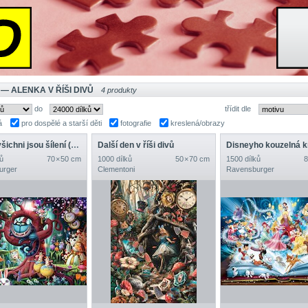
— ALENKA V ŘÍŠI DIVŮ
4 produkty
do
třídit dle
á
pro dospělé a starší děti
fotografie
kreslená/obrazy
Téměř všichni jsou šílení (Alenka v říši divů)
Další den v říši divů
ů
70 × 50 cm
1000 dílků
50 × 70 cm
1500 dílků
8
urger
Clementoni
Ravensburger