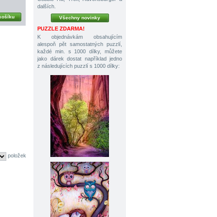
dalších.
košíku
Všechny novinky
PUZZLE ZDARMA!
K objednávkám obsahujícím
alespoň pět samostatných puzzlí,
každé min. s 1000 dílky, můžete
jako dárek dostat například jedno
z následujících puzzlí s 1000 dílky:
položek