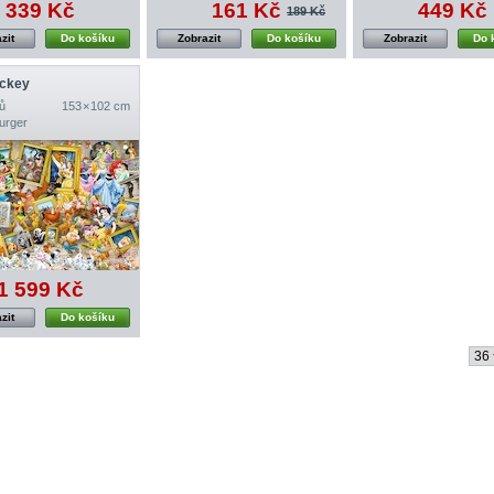
339 Kč
161 Kč
449 Kč
189 Kč
zit
Do košíku
Zobrazit
Do košíku
Zobrazit
Do 
ickey
ů
153 × 102 cm
urger
1 599 Kč
zit
Do košíku