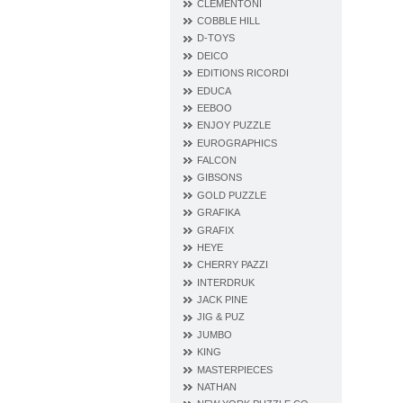
CLEMENTONI
COBBLE HILL
D‐TOYS
DEICO
EDITIONS RICORDI
EDUCA
EEBOO
ENJOY PUZZLE
EUROGRAPHICS
FALCON
GIBSONS
GOLD PUZZLE
GRAFIKA
GRAFIX
HEYE
CHERRY PAZZI
INTERDRUK
JACK PINE
JIG & PUZ
JUMBO
KING
MASTERPIECES
NATHAN