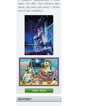
K ostatním objednávkám s 1000
nebo více dílky Vám můžeme jako
dárek dát mimo jiné jedno z těchto
puzzlí (bez krabičky):
Výběr dárku
NOVINKY