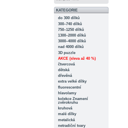
KATEGORIE
do 300 dílků
300–740 dílků
750–1250 dílků
1300–2000 dílků
3000–4000 dílků
nad 4000 dílků
3D puzzle
AKCE (sleva až 40 %)
čtvercová
dětská
dřevěná
extra velké dílky
fluorescentní
hlavolamy
kolekce Znamení
zvěrokruhu
kruhová
malé dílky
metalická
netradiční tvary