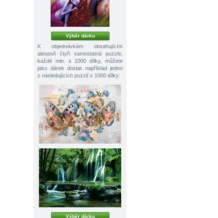
Výběr dárku
K objednávkám obsahujícím
alespoň čtyři samostatná puzzle,
každé min. s 1000 dílky, můžete
jako dárek dostat například jedno
z následujících puzzlí s 1000 dílky:
Výběr dárku