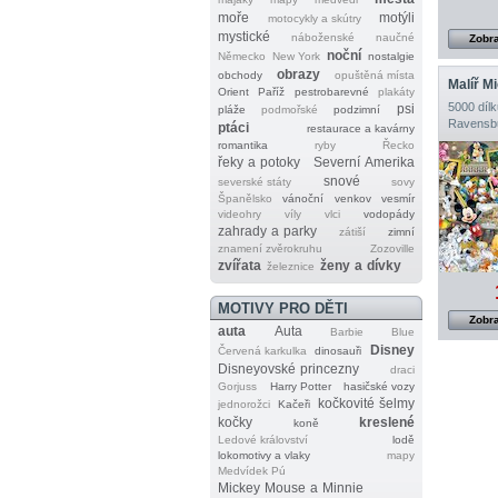
moře
motýli
motocykly a skútry
mystické
náboženské
naučné
Zobra
noční
Německo
New York
nostalgie
obrazy
obchody
opuštěná místa
Malíř M
Orient
Paříž
pestrobarevné
plakáty
5000 dílk
psi
pláže
podmořské
podzimní
Ravensb
ptáci
restaurace a kavárny
romantika
ryby
Řecko
řeky a potoky
Severní Amerika
snové
severské státy
sovy
Španělsko
vánoční
venkov
vesmír
videohry
víly
vlci
vodopády
zahrady a parky
zátiší
zimní
znamení zvěrokruhu
Zozoville
zvířata
ženy a dívky
železnice
MOTIVY PRO DĚTI
Zobra
auta
Auta
Barbie
Blue
Disney
Červená karkulka
dinosauři
Disneyovské princezny
draci
Gorjuss
Harry Potter
hasičské vozy
kočkovité šelmy
jednorožci
Kačeři
kočky
kreslené
koně
Ledové království
lodě
lokomotivy a vlaky
mapy
Medvídek Pú
Mickey Mouse a Minnie