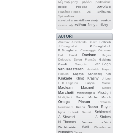
Můj malý pony
plyšáci
podmořské
povolání
policie
Popelka
psi
Prasátko Peppa
Sněhurka
Spider‐Man
stavební a zemědělské stroje
venkov
zvířata
ženy a dívky
vesmír
víly
AUTOŘI
Afremov
Arcimboldo
Bosch
Botticelli
J. Brueghel st.
P. Brueghel ml.
P. Brueghel st.
Caravaggio
Cézanne
Davison
Dalí
David
Degas
Delacroix
Delon
Francés
Galchutt
van Gogh
Gaudí
Gauguin
van Haasteren
Hardwick
Hayez
Hokusai
Kagaya
Kandinskij
Kim
Kinkade
Klimt
Krásný
J. Lee
E. B. Leighton
Lušpin
Macke
Maclean
Macneil
Manet
Marchetti
Misstigri
Michelangelo
Modigliani
Monet
Mucha
Munch
Ortega
Pinson
Raffaello
Russo
Ruyer
Rembrandt
Renoir
Schimmel
Ryba
S. Park
Seurat
A. Stewart
A. Stokes
N. Thomas
Vermeer
da Vinci
Wall
Wachtmeister
Waterhouse
wumples
Yerka