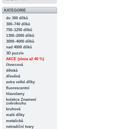
KATEGORIE
do 300 dílků
300–740 dílků
750–1250 dílků
1300–2000 dílků
3000–4000 dílků
nad 4000 dílků
3D puzzle
AKCE (sleva až 40 %)
čtvercová
dětská
dřevěná
extra velké dílky
fluorescentní
hlavolamy
kolekce Znamení
zvěrokruhu
kruhová
malé dílky
metalická
netradiční tvary