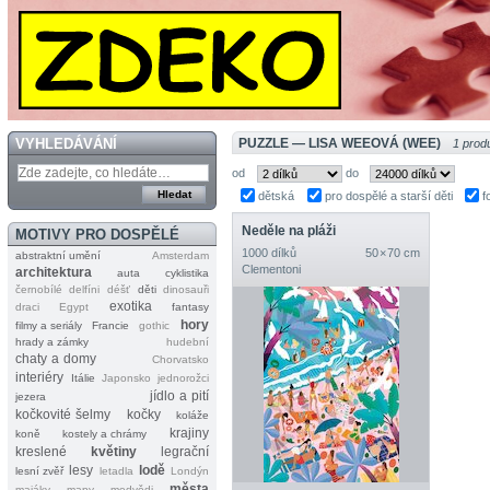
VYHLEDÁVÁNÍ
PUZZLE — LISA WEEOVÁ (WEE)
1 prod
od
do
dětská
pro dospělé a starší děti
f
Neděle na pláži
MOTIVY PRO DOSPĚLÉ
1000 dílků
50 × 70 cm
abstraktní umění
Amsterdam
Clementoni
architektura
auta
cyklistika
černobílé
delfíni
déšť
děti
dinosauři
exotika
draci
Egypt
fantasy
hory
filmy a seriály
Francie
gothic
hrady a zámky
hudební
chaty a domy
Chorvatsko
interiéry
Itálie
Japonsko
jednorožci
jídlo a pití
jezera
kočkovité šelmy
kočky
koláže
krajiny
koně
kostely a chrámy
kreslené
květiny
legrační
lesy
lodě
lesní zvěř
letadla
Londýn
města
majáky
mapy
medvědi