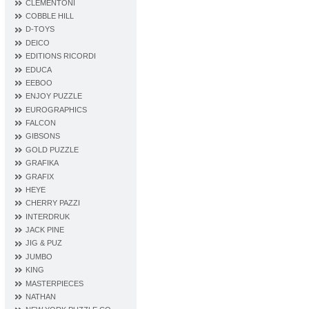
CLEMENTONI
COBBLE HILL
D‐TOYS
DEICO
EDITIONS RICORDI
EDUCA
EEBOO
ENJOY PUZZLE
EUROGRAPHICS
FALCON
GIBSONS
GOLD PUZZLE
GRAFIKA
GRAFIX
HEYE
CHERRY PAZZI
INTERDRUK
JACK PINE
JIG & PUZ
JUMBO
KING
MASTERPIECES
NATHAN