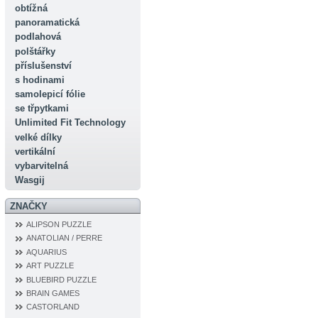
obtížná
panoramatická
podlahová
polštářky
příslušenství
s hodinami
samolepicí fólie
se třpytkami
Unlimited Fit Technology
velké dílky
vertikální
vybarvitelná
Wasgij
ZNAČKY
ALIPSON PUZZLE
ANATOLIAN / PERRE
AQUARIUS
ART PUZZLE
BLUEBIRD PUZZLE
BRAIN GAMES
CASTORLAND