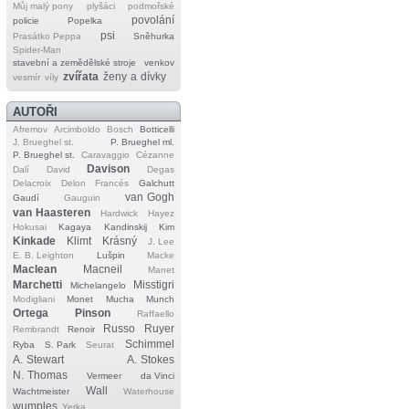
Můj malý pony
plyšáci
podmořské
povolání
policie
Popelka
psi
Prasátko Peppa
Sněhurka
Spider‐Man
stavební a zemědělské stroje
venkov
zvířata
ženy a dívky
vesmír
víly
AUTOŘI
Afremov
Arcimboldo
Bosch
Botticelli
J. Brueghel st.
P. Brueghel ml.
P. Brueghel st.
Caravaggio
Cézanne
Davison
Dalí
David
Degas
Delacroix
Delon
Francés
Galchutt
van Gogh
Gaudí
Gauguin
van Haasteren
Hardwick
Hayez
Hokusai
Kagaya
Kandinskij
Kim
Kinkade
Klimt
Krásný
J. Lee
E. B. Leighton
Lušpin
Macke
Maclean
Macneil
Manet
Marchetti
Misstigri
Michelangelo
Modigliani
Monet
Mucha
Munch
Ortega
Pinson
Raffaello
Russo
Ruyer
Rembrandt
Renoir
Schimmel
Ryba
S. Park
Seurat
A. Stewart
A. Stokes
N. Thomas
Vermeer
da Vinci
Wall
Wachtmeister
Waterhouse
wumples
Yerka