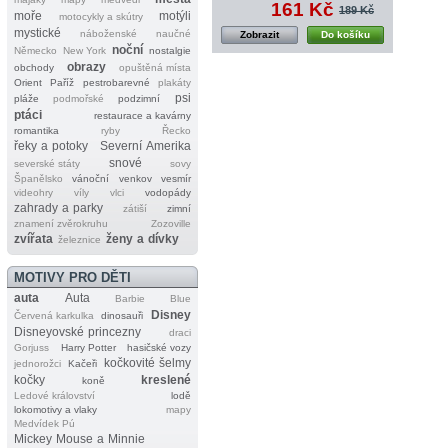
161 Kč
189 Kč
moře
motýli
motocykly a skútry
mystické
náboženské
naučné
Zobrazit
Do košíku
noční
Německo
New York
nostalgie
obrazy
obchody
opuštěná místa
Orient
Paříž
pestrobarevné
plakáty
psi
pláže
podmořské
podzimní
ptáci
restaurace a kavárny
romantika
ryby
Řecko
řeky a potoky
Severní Amerika
snové
severské státy
sovy
Španělsko
vánoční
venkov
vesmír
videohry
víly
vlci
vodopády
zahrady a parky
zátiší
zimní
znamení zvěrokruhu
Zozoville
zvířata
ženy a dívky
železnice
MOTIVY PRO DĚTI
auta
Auta
Barbie
Blue
Disney
Červená karkulka
dinosauři
Disneyovské princezny
draci
Gorjuss
Harry Potter
hasičské vozy
kočkovité šelmy
jednorožci
Kačeři
kočky
kreslené
koně
Ledové království
lodě
lokomotivy a vlaky
mapy
Medvídek Pú
Mickey Mouse a Minnie