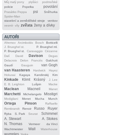
Můj malý pony
plyšáci
podmořské
povolání
policie
Popelka
psi
Prasátko Peppa
Sněhurka
Spider‐Man
stavební a zemědělské stroje
venkov
zvířata
ženy a dívky
vesmír
víly
AUTOŘI
Afremov
Arcimboldo
Bosch
Botticelli
J. Brueghel st.
P. Brueghel ml.
P. Brueghel st.
Caravaggio
Cézanne
Davison
Dalí
David
Degas
Delacroix
Delon
Francés
Galchutt
van Gogh
Gaudí
Gauguin
van Haasteren
Hardwick
Hayez
Hokusai
Kagaya
Kandinskij
Kim
Kinkade
Klimt
Krásný
J. Lee
E. B. Leighton
Lušpin
Macke
Maclean
Macneil
Manet
Marchetti
Misstigri
Michelangelo
Modigliani
Monet
Mucha
Munch
Ortega
Pinson
Raffaello
Russo
Ruyer
Rembrandt
Renoir
Schimmel
Ryba
S. Park
Seurat
A. Stewart
A. Stokes
N. Thomas
Vermeer
da Vinci
Wall
Wachtmeister
Waterhouse
wumples
Yerka