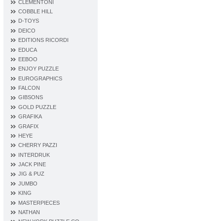
CLEMENTONI
COBBLE HILL
D‐TOYS
DEICO
EDITIONS RICORDI
EDUCA
EEBOO
ENJOY PUZZLE
EUROGRAPHICS
FALCON
GIBSONS
GOLD PUZZLE
GRAFIKA
GRAFIX
HEYE
CHERRY PAZZI
INTERDRUK
JACK PINE
JIG & PUZ
JUMBO
KING
MASTERPIECES
NATHAN