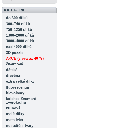
KATEGORIE
do 300 dílků
300–740 dílků
750–1250 dílků
1300–2000 dílků
3000–4000 dílků
nad 4000 dílků
3D puzzle
AKCE (sleva až 40 %)
čtvercová
dětská
dřevěná
extra velké dílky
fluorescentní
hlavolamy
kolekce Znamení
zvěrokruhu
kruhová
malé dílky
metalická
netradiční tvary