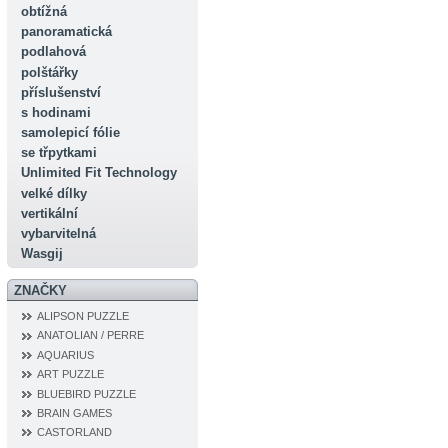
obtížná
panoramatická
podlahová
polštářky
příslušenství
s hodinami
samolepicí fólie
se třpytkami
Unlimited Fit Technology
velké dílky
vertikální
vybarvitelná
Wasgij
ZNAČKY
ALIPSON PUZZLE
ANATOLIAN / PERRE
AQUARIUS
ART PUZZLE
BLUEBIRD PUZZLE
BRAIN GAMES
CASTORLAND