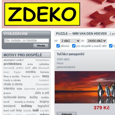
VYHLEDÁVÁNÍ
PUZZLE — WIM VAN DEN HEEVER
1 pr
od
do
dětská
pro dospělé a starší děti
f
Tučňáci patagonští
MOTIVY PRO DOSPĚLÉ
1000 dílků
abstraktní umění
Amsterdam
Heye
architektura
auta
cyklistika
panoramatické
černobílé
delfíni
déšť
děti
dinosauři
exotika
draci
Egypt
fantasy
hory
filmy a seriály
Francie
gothic
hrady a zámky
hudební
chaty a domy
Chorvatsko
interiéry
Itálie
Japonsko
jednorožci
jídlo a pití
jezera
kočkovité šelmy
kočky
koláže
krajiny
koně
kostely a chrámy
kreslené
květiny
legrační
379 Kč
lesy
lodě
lesní zvěř
letadla
Londýn
Zobrazit
města
majáky
mapy
medvědi