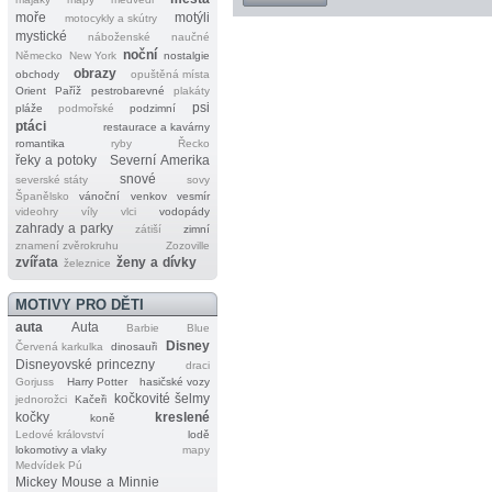
moře
motýli
motocykly a skútry
mystické
náboženské
naučné
noční
Německo
New York
nostalgie
obrazy
obchody
opuštěná místa
Orient
Paříž
pestrobarevné
plakáty
psi
pláže
podmořské
podzimní
ptáci
restaurace a kavárny
romantika
ryby
Řecko
řeky a potoky
Severní Amerika
snové
severské státy
sovy
Španělsko
vánoční
venkov
vesmír
videohry
víly
vlci
vodopády
zahrady a parky
zátiší
zimní
znamení zvěrokruhu
Zozoville
zvířata
ženy a dívky
železnice
MOTIVY PRO DĚTI
auta
Auta
Barbie
Blue
Disney
Červená karkulka
dinosauři
Disneyovské princezny
draci
Gorjuss
Harry Potter
hasičské vozy
kočkovité šelmy
jednorožci
Kačeři
kočky
kreslené
koně
Ledové království
lodě
lokomotivy a vlaky
mapy
Medvídek Pú
Mickey Mouse a Minnie