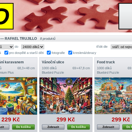
 — RAFAEL TRUJILLO
8 produktů
do
třídit dle
á
pro dospělé a starší děti
fotografie
kreslená/obrazy
ání karavanem
Vánoční ulice
Food truck
ů
68,3 × 48 cm
1000 dílků
69 × 47,8 cm
1000 dílků
69 
emium Plus
Bluebird Puzzle
Bluebird Puzzle
229 Kč
299 Kč
299 Kč
zit
Do košíku
Zobrazit
Do košíku
Zobrazit
Do 