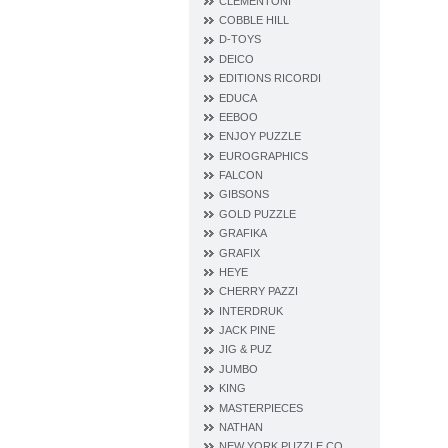
CLEMENTONI
COBBLE HILL
D‐TOYS
DEICO
EDITIONS RICORDI
EDUCA
EEBOO
ENJOY PUZZLE
EUROGRAPHICS
FALCON
GIBSONS
GOLD PUZZLE
GRAFIKA
GRAFIX
HEYE
CHERRY PAZZI
INTERDRUK
JACK PINE
JIG & PUZ
JUMBO
KING
MASTERPIECES
NATHAN
NEW YORK PUZZLE CO.