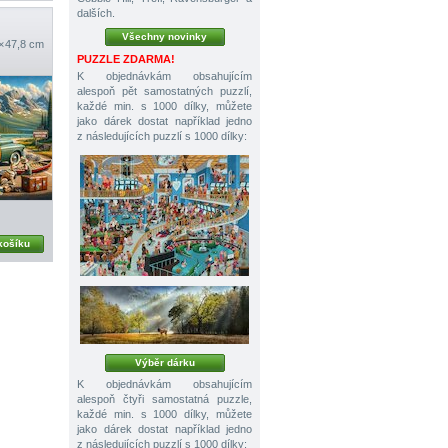
dalších.
Všechny novinky
× 47,8 cm
PUZZLE ZDARMA!
K objednávkám obsahujícím
alespoň pět samostatných puzzlí,
každé min. s 1000 dílky, můžete
jako dárek dostat například jedno
z následujících puzzlí s 1000 dílky:
košíku
Výběr dárku
K objednávkám obsahujícím
alespoň čtyři samostatná puzzle,
každé min. s 1000 dílky, můžete
jako dárek dostat například jedno
z následujících puzzlí s 1000 dílky: