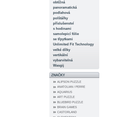
obtížná
panoramatická
podlahová
polštářky
příslušenství
s hodinami
samolepicí fólie
se třpytkami
Unlimited Fit Technology
velké dílky
vertikální
vybarvitelná
Wasgij
ZNAČKY
ALIPSON PUZZLE
ANATOLIAN / PERRE
AQUARIUS
ART PUZZLE
BLUEBIRD PUZZLE
BRAIN GAMES
CASTORLAND