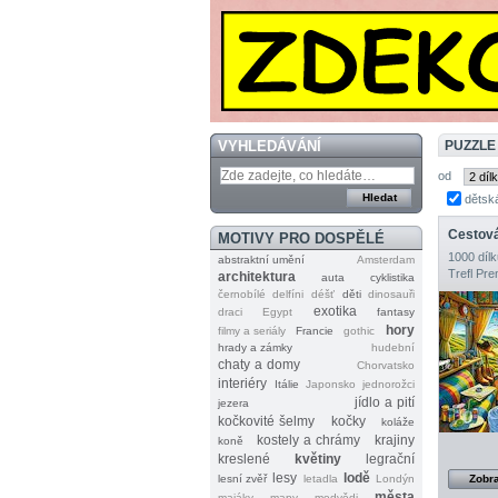
VYHLEDÁVÁNÍ
PUZZLE
od
dětsk
Cestov
MOTIVY PRO DOSPĚLÉ
1000 dílk
abstraktní umění
Amsterdam
Trefl Pr
architektura
auta
cyklistika
černobílé
delfíni
déšť
děti
dinosauři
exotika
draci
Egypt
fantasy
hory
filmy a seriály
Francie
gothic
hrady a zámky
hudební
chaty a domy
Chorvatsko
interiéry
Itálie
Japonsko
jednorožci
jídlo a pití
jezera
kočkovité šelmy
kočky
koláže
kostely a chrámy
krajiny
koně
kreslené
květiny
legrační
lesy
lodě
lesní zvěř
letadla
Londýn
Zobra
města
majáky
mapy
medvědi