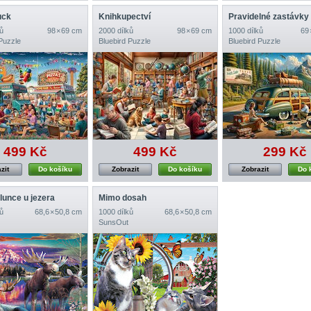
uck
Knihkupectví
Pravidelné zastávky
ů
98 × 69 cm
2000 dílků
98 × 69 cm
1000 dílků
69 
Puzzle
Bluebird Puzzle
Bluebird Puzzle
499 Kč
499 Kč
299 Kč
zit
Do košíku
Zobrazit
Do košíku
Zobrazit
Do 
lunce u jezera
Mimo dosah
ů
68,6 × 50,8 cm
1000 dílků
68,6 × 50,8 cm
SunsOut