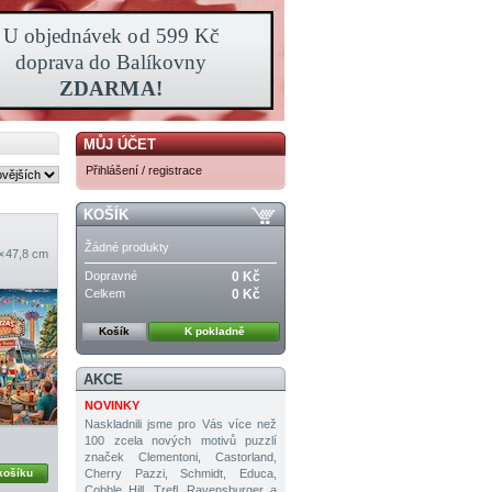
MŮJ ÚČET
Přihlášení / registrace
KOŠÍK
Žádné produkty
× 47,8 cm
Dopravné
0 Kč
Celkem
0 Kč
Košík
K pokladně
AKCE
NOVINKY
Naskladnili jsme pro Vás více než
100 zcela nových motivů puzzlí
značek Clementoni, Castorland,
Cherry Pazzi, Schmidt, Educa,
košíku
Cobble Hill, Trefl, Ravensburger a