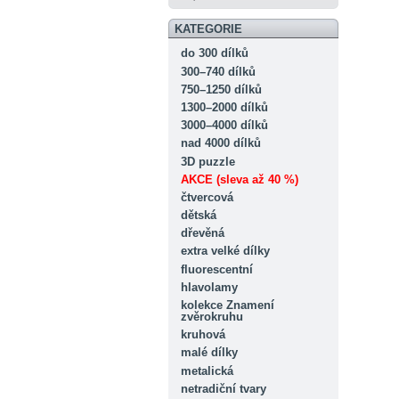
KATEGORIE
do 300 dílků
300–740 dílků
750–1250 dílků
1300–2000 dílků
3000–4000 dílků
nad 4000 dílků
3D puzzle
AKCE (sleva až 40 %)
čtvercová
dětská
dřevěná
extra velké dílky
fluorescentní
hlavolamy
kolekce Znamení
zvěrokruhu
kruhová
malé dílky
metalická
netradiční tvary