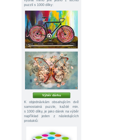
vybrat mimo jiné jedno z těchto
puzzlí s 1000 dílky:
Výběr dárku
K objednávkám obsahujícím dvě
samostatná puzzle, každé min.
s 1000 dílky, je jako dárek na výběr
například jeden z následujících
produktů: