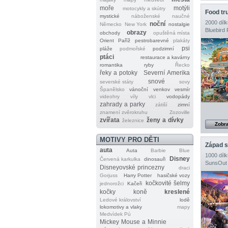
moře
motýli
motocykly a skútry
Food tr
mystické
náboženské
naučné
2000 dílk
noční
Německo
New York
nostalgie
Bluebird 
obrazy
obchody
opuštěná místa
Orient
Paříž
pestrobarevné
plakáty
psi
pláže
podmořské
podzimní
ptáci
restaurace a kavárny
romantika
ryby
Řecko
řeky a potoky
Severní Amerika
snové
severské státy
sovy
Španělsko
vánoční
venkov
vesmír
videohry
víly
vlci
vodopády
zahrady a parky
zátiší
zimní
znamení zvěrokruhu
Zozoville
zvířata
ženy a dívky
železnice
Zobra
MOTIVY PRO DĚTI
Západ s
auta
Auta
Barbie
Blue
1000 dílk
Disney
Červená karkulka
dinosauři
SunsOut
Disneyovské princezny
draci
Gorjuss
Harry Potter
hasičské vozy
kočkovité šelmy
jednorožci
Kačeři
kočky
koně
kreslené
Ledové království
lodě
lokomotivy a vlaky
mapy
Medvídek Pú
Mickey Mouse a Minnie