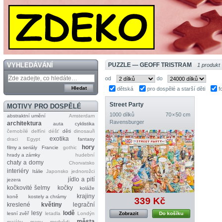
VYHLEDÁVÁNÍ
PUZZLE — GEOFF TRISTRAM
1 produkt
od
do
dětská
pro dospělé a starší děti
f
Street Party
MOTIVY PRO DOSPĚLÉ
1000 dílků
70 × 50 cm
abstraktní umění
Amsterdam
Ravensburger
architektura
auta
cyklistika
černobílé
delfíni
déšť
děti
dinosauři
exotika
draci
Egypt
fantasy
hory
filmy a seriály
Francie
gothic
hrady a zámky
hudební
chaty a domy
Chorvatsko
interiéry
Itálie
Japonsko
jednorožci
jídlo a pití
jezera
kočkovité šelmy
kočky
koláže
krajiny
koně
kostely a chrámy
339 Kč
kreslené
květiny
legrační
lesy
lodě
lesní zvěř
letadla
Londýn
Zobrazit
Do košíku
města
majáky
mapy
medvědi