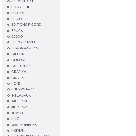
CLEMENTONI
COBBLE HILL
D‐TOYS
DEICO
EDITIONS RICORDI
EDUCA
EEBOO
ENJOY PUZZLE
EUROGRAPHICS
FALCON
GIBSONS
GOLD PUZZLE
GRAFIKA
GRAFIX
HEYE
CHERRY PAZZI
INTERDRUK
JACK PINE
JIG & PUZ
JUMBO
KING
MASTERPIECES
NATHAN