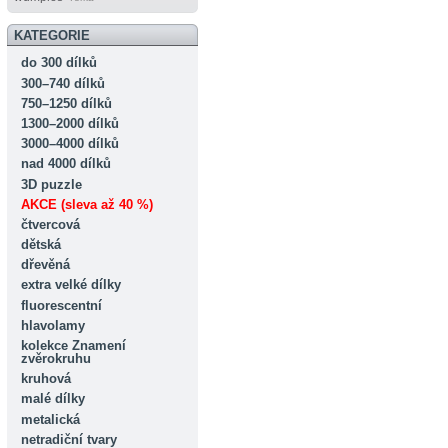
KATEGORIE
do 300 dílků
300–740 dílků
750–1250 dílků
1300–2000 dílků
3000–4000 dílků
nad 4000 dílků
3D puzzle
AKCE (sleva až 40 %)
čtvercová
dětská
dřevěná
extra velké dílky
fluorescentní
hlavolamy
kolekce Znamení
zvěrokruhu
kruhová
malé dílky
metalická
netradiční tvary