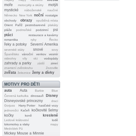
moře
motýli
motocykly a skútry
mystické
náboženské
naučné
noční
Německo
New York
nostalgie
obrazy
obchody
opuštěná místa
Orient
Paříž
pestrobarevné
plakáty
psi
pláže
podmořské
podzimní
ptáci
restaurace a kavárny
romantika
ryby
Řecko
řeky a potoky
Severní Amerika
snové
severské státy
sovy
Španělsko
vánoční
venkov
vesmír
videohry
víly
vlci
vodopády
zahrady a parky
zátiší
zimní
znamení zvěrokruhu
Zozoville
zvířata
ženy a dívky
železnice
MOTIVY PRO DĚTI
auta
Auta
Barbie
Blue
Disney
Červená karkulka
dinosauři
Disneyovské princezny
draci
Gorjuss
Harry Potter
hasičské vozy
kočkovité šelmy
jednorožci
Kačeři
kočky
kreslené
koně
Ledové království
lodě
lokomotivy a vlaky
mapy
Medvídek Pú
Mickey Mouse a Minnie