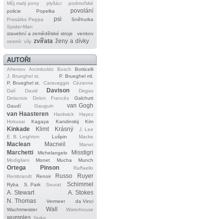
Můj malý pony
plyšáci
podmořské
povolání
policie
Popelka
psi
Prasátko Peppa
Sněhurka
Spider‐Man
stavební a zemědělské stroje
venkov
zvířata
ženy a dívky
vesmír
víly
AUTOŘI
Afremov
Arcimboldo
Bosch
Botticelli
J. Brueghel st.
P. Brueghel ml.
P. Brueghel st.
Caravaggio
Cézanne
Davison
Dalí
David
Degas
Delacroix
Delon
Francés
Galchutt
van Gogh
Gaudí
Gauguin
van Haasteren
Hardwick
Hayez
Hokusai
Kagaya
Kandinskij
Kim
Kinkade
Klimt
Krásný
J. Lee
E. B. Leighton
Lušpin
Macke
Maclean
Macneil
Manet
Marchetti
Misstigri
Michelangelo
Modigliani
Monet
Mucha
Munch
Ortega
Pinson
Raffaello
Russo
Ruyer
Rembrandt
Renoir
Schimmel
Ryba
S. Park
Seurat
A. Stewart
A. Stokes
N. Thomas
Vermeer
da Vinci
Wall
Wachtmeister
Waterhouse
wumples
Yerka