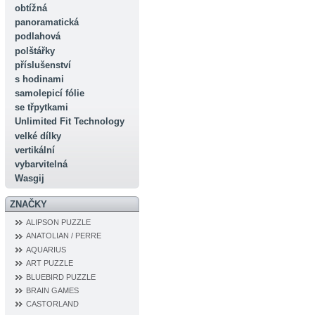
obtížná
panoramatická
podlahová
polštářky
příslušenství
s hodinami
samolepicí fólie
se třpytkami
Unlimited Fit Technology
velké dílky
vertikální
vybarvitelná
Wasgij
ZNAČKY
ALIPSON PUZZLE
ANATOLIAN / PERRE
AQUARIUS
ART PUZZLE
BLUEBIRD PUZZLE
BRAIN GAMES
CASTORLAND