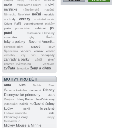
moře
motýli
motocykly a skútry
mystické
náboženské
naučné
noční
Německo
New York
nostalgie
obrazy
obchody
opuštěná místa
Orient
Paříž
pestrobarevné
plakáty
psi
pláže
podmořské
podzimní
ptáci
restaurace a kavárny
romantika
ryby
Řecko
řeky a potoky
Severní Amerika
snové
severské státy
sovy
Španělsko
vánoční
venkov
vesmír
videohry
víly
vlci
vodopády
zahrady a parky
zátiší
zimní
znamení zvěrokruhu
Zozoville
zvířata
ženy a dívky
železnice
MOTIVY PRO DĚTI
auta
Auta
Barbie
Blue
Disney
Červená karkulka
dinosauři
Disneyovské princezny
draci
Gorjuss
Harry Potter
hasičské vozy
kočkovité šelmy
jednorožci
Kačeři
kočky
kreslené
koně
Ledové království
lodě
lokomotivy a vlaky
mapy
Medvídek Pú
Mickey Mouse a Minnie