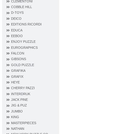
CLEMENTONI
COBBLE HILL
D‐TOYS
DEICO
EDITIONS RICORDI
EDUCA
EEBOO
ENJOY PUZZLE
EUROGRAPHICS
FALCON
GIBSONS
GOLD PUZZLE
GRAFIKA
GRAFIX
HEYE
CHERRY PAZZI
INTERDRUK
JACK PINE
JIG & PUZ
JUMBO
KING
MASTERPIECES
NATHAN