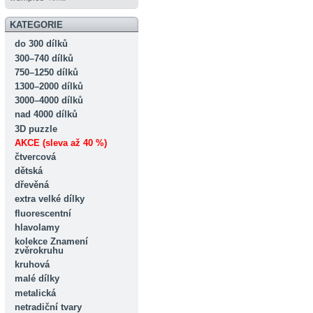
KATEGORIE
do 300 dílků
300–740 dílků
750–1250 dílků
1300–2000 dílků
3000–4000 dílků
nad 4000 dílků
3D puzzle
AKCE (sleva až 40 %)
čtvercová
dětská
dřevěná
extra velké dílky
fluorescentní
hlavolamy
kolekce Znamení
zvěrokruhu
kruhová
malé dílky
metalická
netradiční tvary