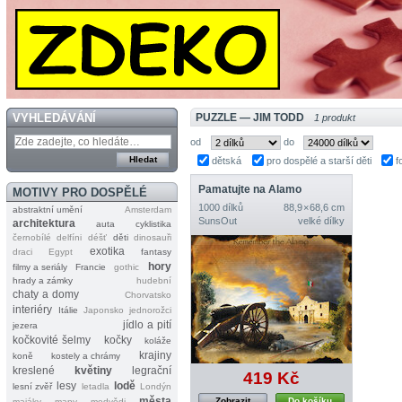
VYHLEDÁVÁNÍ
PUZZLE — JIM TODD
1 produkt
od
do
dětská
pro dospělé a starší děti
f
Pamatujte na Alamo
MOTIVY PRO DOSPĚLÉ
1000 dílků
88,9 × 68,6 cm
abstraktní umění
Amsterdam
SunsOut
velké dílky
architektura
auta
cyklistika
černobílé
delfíni
déšť
děti
dinosauři
exotika
draci
Egypt
fantasy
hory
filmy a seriály
Francie
gothic
hrady a zámky
hudební
chaty a domy
Chorvatsko
interiéry
Itálie
Japonsko
jednorožci
jídlo a pití
jezera
kočkovité šelmy
kočky
koláže
krajiny
koně
kostely a chrámy
kreslené
květiny
legrační
419 Kč
lesy
lodě
lesní zvěř
letadla
Londýn
města
Zobrazit
Do košíku
majáky
mapy
medvědi