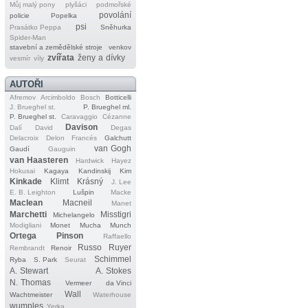
Můj malý pony
plyšáci
podmořské
povolání
policie
Popelka
psi
Prasátko Peppa
Sněhurka
Spider‐Man
stavební a zemědělské stroje
venkov
zvířata
ženy a dívky
vesmír
víly
AUTOŘI
Afremov
Arcimboldo
Bosch
Botticelli
J. Brueghel st.
P. Brueghel ml.
P. Brueghel st.
Caravaggio
Cézanne
Davison
Dalí
David
Degas
Delacroix
Delon
Francés
Galchutt
van Gogh
Gaudí
Gauguin
van Haasteren
Hardwick
Hayez
Hokusai
Kagaya
Kandinskij
Kim
Kinkade
Klimt
Krásný
J. Lee
E. B. Leighton
Lušpin
Macke
Maclean
Macneil
Manet
Marchetti
Misstigri
Michelangelo
Modigliani
Monet
Mucha
Munch
Ortega
Pinson
Raffaello
Russo
Ruyer
Rembrandt
Renoir
Schimmel
Ryba
S. Park
Seurat
A. Stewart
A. Stokes
N. Thomas
Vermeer
da Vinci
Wall
Wachtmeister
Waterhouse
wumples
Yerka