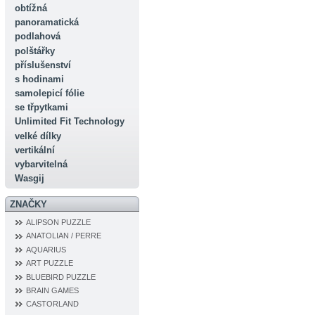
obtížná
panoramatická
podlahová
polštářky
příslušenství
s hodinami
samolepicí fólie
se třpytkami
Unlimited Fit Technology
velké dílky
vertikální
vybarvitelná
Wasgij
ZNAČKY
ALIPSON PUZZLE
ANATOLIAN / PERRE
AQUARIUS
ART PUZZLE
BLUEBIRD PUZZLE
BRAIN GAMES
CASTORLAND