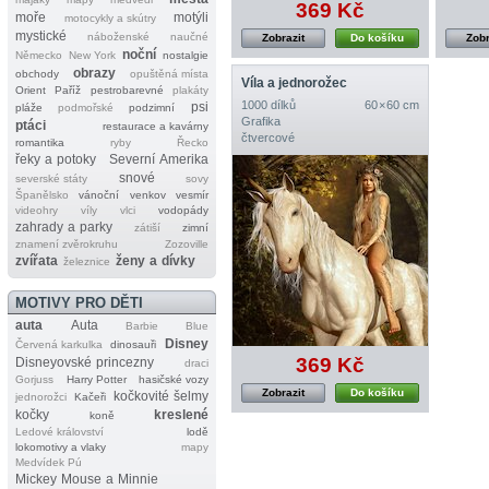
369 Kč
moře
motýli
motocykly a skútry
mystické
náboženské
naučné
Zobrazit
Do košíku
Zobr
noční
Německo
New York
nostalgie
obrazy
obchody
opuštěná místa
Víla a jednorožec
Orient
Paříž
pestrobarevné
plakáty
1000 dílků
60 × 60 cm
psi
pláže
podmořské
podzimní
Grafika
ptáci
restaurace a kavárny
čtvercové
romantika
ryby
Řecko
řeky a potoky
Severní Amerika
snové
severské státy
sovy
Španělsko
vánoční
venkov
vesmír
videohry
víly
vlci
vodopády
zahrady a parky
zátiší
zimní
znamení zvěrokruhu
Zozoville
zvířata
ženy a dívky
železnice
MOTIVY PRO DĚTI
auta
Auta
Barbie
Blue
Disney
Červená karkulka
dinosauři
369 Kč
Disneyovské princezny
draci
Gorjuss
Harry Potter
hasičské vozy
Zobrazit
Do košíku
kočkovité šelmy
jednorožci
Kačeři
kočky
kreslené
koně
Ledové království
lodě
lokomotivy a vlaky
mapy
Medvídek Pú
Mickey Mouse a Minnie