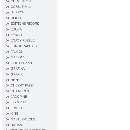
CLEMENTONI
COBBLE HILL
D‐TOYS
DEICO
EDITIONS RICORDI
EDUCA
EEBOO
ENJOY PUZZLE
EUROGRAPHICS
FALCON
GIBSONS
GOLD PUZZLE
GRAFIKA
GRAFIX
HEYE
CHERRY PAZZI
INTERDRUK
JACK PINE
JIG & PUZ
JUMBO
KING
MASTERPIECES
NATHAN