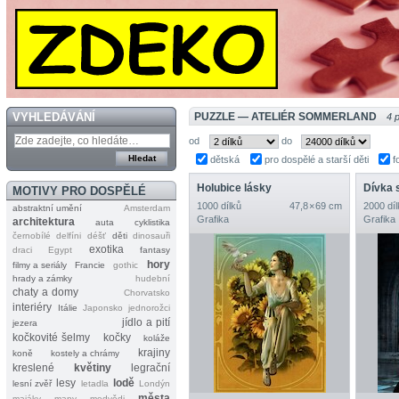
VYHLEDÁVÁNÍ
PUZZLE — ATELIÉR SOMMERLAND
4 
od
do
dětská
pro dospělé a starší děti
f
Holubice lásky
Dívka 
MOTIVY PRO DOSPĚLÉ
1000 dílků
47,8 × 69 cm
2000 díl
abstraktní umění
Amsterdam
Grafika
Grafika
architektura
auta
cyklistika
černobílé
delfíni
déšť
děti
dinosauři
exotika
draci
Egypt
fantasy
hory
filmy a seriály
Francie
gothic
hrady a zámky
hudební
chaty a domy
Chorvatsko
interiéry
Itálie
Japonsko
jednorožci
jídlo a pití
jezera
kočkovité šelmy
kočky
koláže
krajiny
koně
kostely a chrámy
kreslené
květiny
legrační
lesy
lodě
lesní zvěř
letadla
Londýn
města
majáky
mapy
medvědi