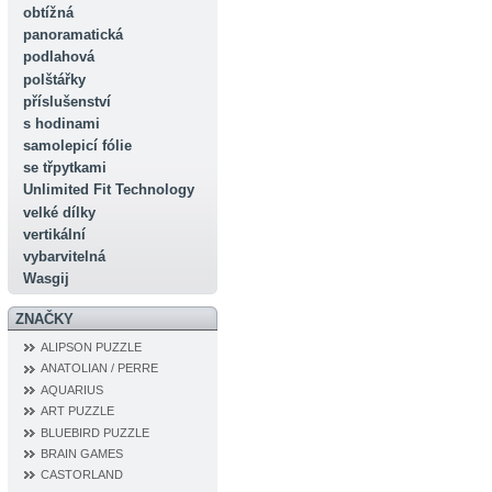
obtížná
panoramatická
podlahová
polštářky
příslušenství
s hodinami
samolepicí fólie
se třpytkami
Unlimited Fit Technology
velké dílky
vertikální
vybarvitelná
Wasgij
ZNAČKY
ALIPSON PUZZLE
ANATOLIAN / PERRE
AQUARIUS
ART PUZZLE
BLUEBIRD PUZZLE
BRAIN GAMES
CASTORLAND