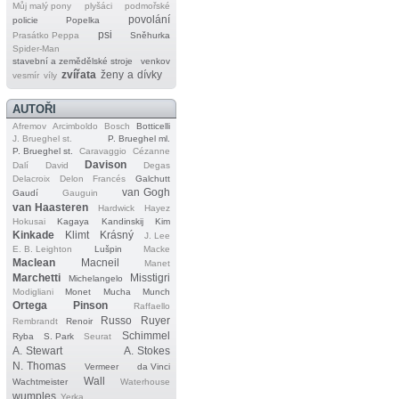
Můj malý pony
plyšáci
podmořské
povolání
policie
Popelka
psi
Prasátko Peppa
Sněhurka
Spider‐Man
stavební a zemědělské stroje
venkov
zvířata
ženy a dívky
vesmír
víly
AUTOŘI
Afremov
Arcimboldo
Bosch
Botticelli
J. Brueghel st.
P. Brueghel ml.
P. Brueghel st.
Caravaggio
Cézanne
Davison
Dalí
David
Degas
Delacroix
Delon
Francés
Galchutt
van Gogh
Gaudí
Gauguin
van Haasteren
Hardwick
Hayez
Hokusai
Kagaya
Kandinskij
Kim
Kinkade
Klimt
Krásný
J. Lee
E. B. Leighton
Lušpin
Macke
Maclean
Macneil
Manet
Marchetti
Misstigri
Michelangelo
Modigliani
Monet
Mucha
Munch
Ortega
Pinson
Raffaello
Russo
Ruyer
Rembrandt
Renoir
Schimmel
Ryba
S. Park
Seurat
A. Stewart
A. Stokes
N. Thomas
Vermeer
da Vinci
Wall
Wachtmeister
Waterhouse
wumples
Yerka