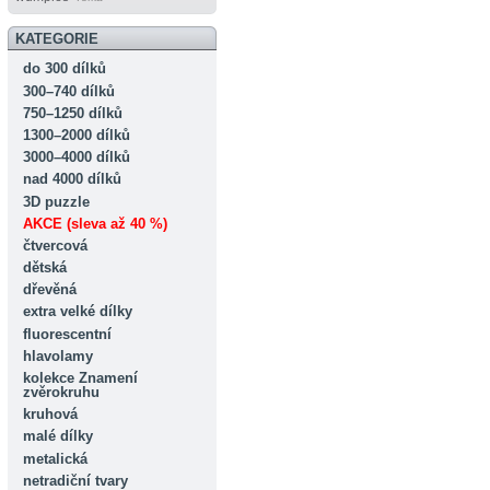
KATEGORIE
do 300 dílků
300–740 dílků
750–1250 dílků
1300–2000 dílků
3000–4000 dílků
nad 4000 dílků
3D puzzle
AKCE (sleva až 40 %)
čtvercová
dětská
dřevěná
extra velké dílky
fluorescentní
hlavolamy
kolekce Znamení
zvěrokruhu
kruhová
malé dílky
metalická
netradiční tvary