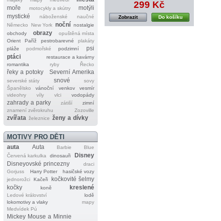
299 Kč
moře
motýli
motocykly a skútry
mystické
náboženské
naučné
Zobrazit
Do košíku
noční
Německo
New York
nostalgie
obrazy
obchody
opuštěná místa
Orient
Paříž
pestrobarevné
plakáty
psi
pláže
podmořské
podzimní
ptáci
restaurace a kavárny
romantika
ryby
Řecko
řeky a potoky
Severní Amerika
snové
severské státy
sovy
Španělsko
vánoční
venkov
vesmír
videohry
víly
vlci
vodopády
zahrady a parky
zátiší
zimní
znamení zvěrokruhu
Zozoville
zvířata
ženy a dívky
železnice
MOTIVY PRO DĚTI
auta
Auta
Barbie
Blue
Disney
Červená karkulka
dinosauři
Disneyovské princezny
draci
Gorjuss
Harry Potter
hasičské vozy
kočkovité šelmy
jednorožci
Kačeři
kočky
kreslené
koně
Ledové království
lodě
lokomotivy a vlaky
mapy
Medvídek Pú
Mickey Mouse a Minnie