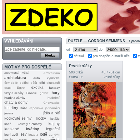
VYHLEDÁVÁNÍ
PUZZLE — GORDON SEMMENS
1 produ
od
do
dětská
pro dospělé a starší děti
f
První krůčky
MOTIVY PRO DOSPĚLÉ
500 dílků
45,7 × 61 cm
abstraktní umění
Amsterdam
SunsOut
velké dílky
architektura
auta
cyklistika
černobílé
delfíni
déšť
děti
dinosauři
exotika
draci
Egypt
fantasy
hory
filmy a seriály
Francie
gothic
hrady a zámky
hudební
chaty a domy
Chorvatsko
interiéry
Itálie
Japonsko
jednorožci
jídlo a pití
jezera
kočkovité šelmy
kočky
koláže
krajiny
koně
kostely a chrámy
kreslené
květiny
legrační
lesy
lodě
lesní zvěř
letadla
Londýn
města
majáky
mapy
medvědi