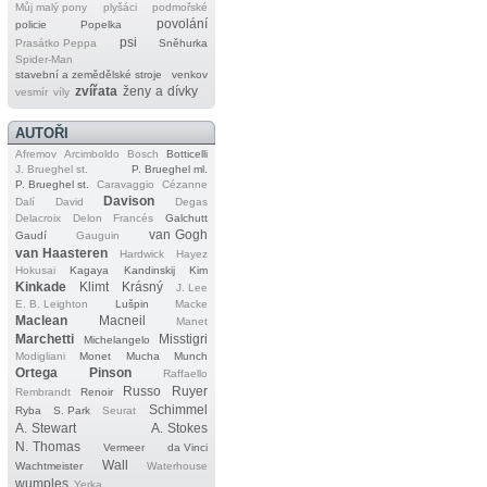
Můj malý pony
plyšáci
podmořské
povolání
policie
Popelka
psi
Prasátko Peppa
Sněhurka
Spider‐Man
stavební a zemědělské stroje
venkov
zvířata
ženy a dívky
vesmír
víly
AUTOŘI
Afremov
Arcimboldo
Bosch
Botticelli
J. Brueghel st.
P. Brueghel ml.
P. Brueghel st.
Caravaggio
Cézanne
Davison
Dalí
David
Degas
Delacroix
Delon
Francés
Galchutt
van Gogh
Gaudí
Gauguin
van Haasteren
Hardwick
Hayez
Hokusai
Kagaya
Kandinskij
Kim
Kinkade
Klimt
Krásný
J. Lee
E. B. Leighton
Lušpin
Macke
Maclean
Macneil
Manet
Marchetti
Misstigri
Michelangelo
Modigliani
Monet
Mucha
Munch
Ortega
Pinson
Raffaello
Russo
Ruyer
Rembrandt
Renoir
Schimmel
Ryba
S. Park
Seurat
A. Stewart
A. Stokes
N. Thomas
Vermeer
da Vinci
Wall
Wachtmeister
Waterhouse
wumples
Yerka