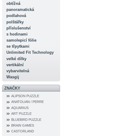
obtížná
panoramatická
podlahová
polštářky
příslušenství
s hodinami
samolepicí fólie
se třpytkami
Unlimited Fit Technology
velké dílky
vertikální
vybarvitelná
Wasgij
ZNAČKY
ALIPSON PUZZLE
ANATOLIAN / PERRE
AQUARIUS
ART PUZZLE
BLUEBIRD PUZZLE
BRAIN GAMES
CASTORLAND