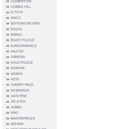
CLEMENTONI
COBBLE HILL
D‐TOYS
DEICO
EDITIONS RICORDI
EDUCA
EEBOO
ENJOY PUZZLE
EUROGRAPHICS
FALCON
GIBSONS
GOLD PUZZLE
GRAFIKA
GRAFIX
HEYE
CHERRY PAZZI
INTERDRUK
JACK PINE
JIG & PUZ
JUMBO
KING
MASTERPIECES
NATHAN