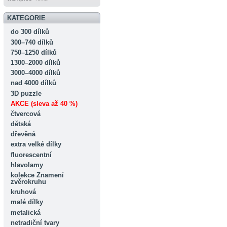
KATEGORIE
do 300 dílků
300–740 dílků
750–1250 dílků
1300–2000 dílků
3000–4000 dílků
nad 4000 dílků
3D puzzle
AKCE (sleva až 40 %)
čtvercová
dětská
dřevěná
extra velké dílky
fluorescentní
hlavolamy
kolekce Znamení
zvěrokruhu
kruhová
malé dílky
metalická
netradiční tvary