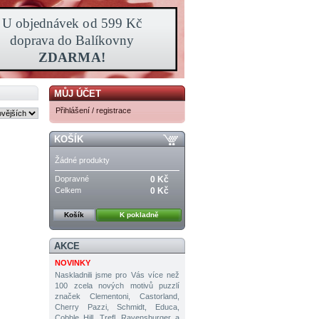
MŮJ ÚČET
Přihlášení / registrace
KOŠÍK
Žádné produkty
Dopravné
0 Kč
Celkem
0 Kč
Košík
K pokladně
AKCE
NOVINKY
Naskladnili jsme pro Vás více než
100 zcela nových motivů puzzlí
značek Clementoni, Castorland,
Cherry Pazzi, Schmidt, Educa,
Cobble Hill, Trefl, Ravensburger a