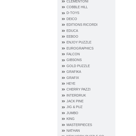
CLEMENTONI
COBBLE HILL
D‐TOYS
DEICO
EDITIONS RICORDI
EDUCA
EEBOO
ENJOY PUZZLE
EUROGRAPHICS
FALCON
GIBSONS
GOLD PUZZLE
GRAFIKA
GRAFIX
HEYE
CHERRY PAZZI
INTERDRUK
JACK PINE
JIG & PUZ
JUMBO
KING
MASTERPIECES
NATHAN