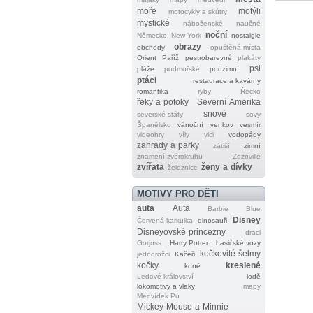
moře
motýli
motocykly a skútry
mystické
náboženské
naučné
noční
Německo
New York
nostalgie
obrazy
obchody
opuštěná místa
Orient
Paříž
pestrobarevné
plakáty
psi
pláže
podmořské
podzimní
ptáci
restaurace a kavárny
romantika
ryby
Řecko
řeky a potoky
Severní Amerika
snové
severské státy
sovy
Španělsko
vánoční
venkov
vesmír
videohry
víly
vlci
vodopády
zahrady a parky
zátiší
zimní
znamení zvěrokruhu
Zozoville
zvířata
ženy a dívky
železnice
MOTIVY PRO DĚTI
auta
Auta
Barbie
Blue
Disney
Červená karkulka
dinosauři
Disneyovské princezny
draci
Gorjuss
Harry Potter
hasičské vozy
kočkovité šelmy
jednorožci
Kačeři
kočky
kreslené
koně
Ledové království
lodě
lokomotivy a vlaky
mapy
Medvídek Pú
Mickey Mouse a Minnie