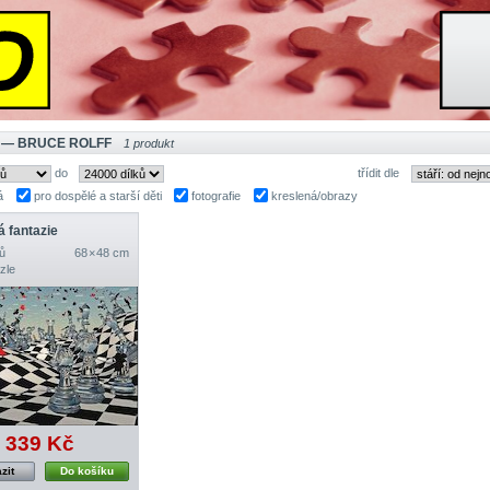
 — BRUCE ROLFF
1 produkt
do
třídit dle
á
pro dospělé a starší děti
fotografie
kreslená/obrazy
 fantazie
ů
68 × 48 cm
zle
339 Kč
zit
Do košíku