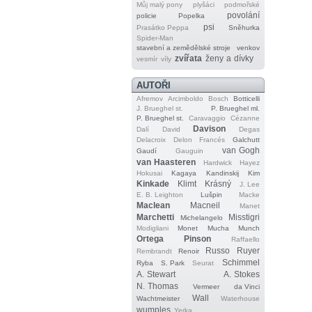
Můj malý pony
plyšáci
podmořské
povolání
policie
Popelka
psi
Prasátko Peppa
Sněhurka
Spider‐Man
stavební a zemědělské stroje
venkov
zvířata
ženy a dívky
vesmír
víly
AUTOŘI
Afremov
Arcimboldo
Bosch
Botticelli
J. Brueghel st.
P. Brueghel ml.
P. Brueghel st.
Caravaggio
Cézanne
Davison
Dalí
David
Degas
Delacroix
Delon
Francés
Galchutt
van Gogh
Gaudí
Gauguin
van Haasteren
Hardwick
Hayez
Hokusai
Kagaya
Kandinskij
Kim
Kinkade
Klimt
Krásný
J. Lee
E. B. Leighton
Lušpin
Macke
Maclean
Macneil
Manet
Marchetti
Misstigri
Michelangelo
Modigliani
Monet
Mucha
Munch
Ortega
Pinson
Raffaello
Russo
Ruyer
Rembrandt
Renoir
Schimmel
Ryba
S. Park
Seurat
A. Stewart
A. Stokes
N. Thomas
Vermeer
da Vinci
Wall
Wachtmeister
Waterhouse
wumples
Yerka