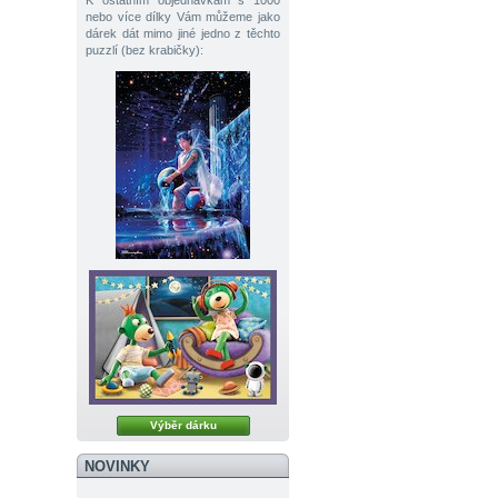
K ostatním objednávkám s 1000
nebo více dílky Vám můžeme jako
dárek dát mimo jiné jedno z těchto
puzzlí (bez krabičky):
Výběr dárku
NOVINKY