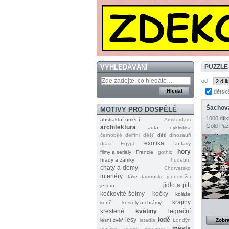
VYHLEDÁVÁNÍ
PUZZLE
od
dětsk
Šachová
MOTIVY PRO DOSPĚLÉ
1000 dílk
abstraktní umění
Amsterdam
Gold Puz
architektura
auta
cyklistika
černobílé
delfíni
déšť
děti
dinosauři
exotika
draci
Egypt
fantasy
hory
filmy a seriály
Francie
gothic
hrady a zámky
hudební
chaty a domy
Chorvatsko
interiéry
Itálie
Japonsko
jednorožci
jídlo a pití
jezera
kočkovité šelmy
kočky
koláže
krajiny
koně
kostely a chrámy
kreslené
květiny
legrační
lesy
lodě
lesní zvěř
letadla
Londýn
Zobra
města
majáky
mapy
medvědi