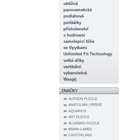
obtížná
panoramatická
podlahová
polštářky
příslušenství
s hodinami
samolepicí fólie
se třpytkami
Unlimited Fit Technology
velké dílky
vertikální
vybarvitelná
Wasgij
ZNAČKY
ALIPSON PUZZLE
ANATOLIAN / PERRE
AQUARIUS
ART PUZZLE
BLUEBIRD PUZZLE
BRAIN GAMES
CASTORLAND