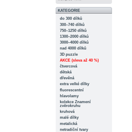
KATEGORIE
do 300 dílků
300–740 dílků
750–1250 dílků
1300–2000 dílků
3000–4000 dílků
nad 4000 dílků
3D puzzle
AKCE (sleva až 40 %)
čtvercová
dětská
dřevěná
extra velké dílky
fluorescentní
hlavolamy
kolekce Znamení
zvěrokruhu
kruhová
malé dílky
metalická
netradiční tvary