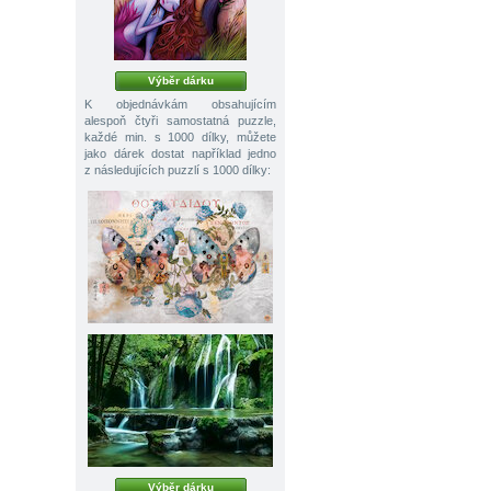
Výběr dárku
K objednávkám obsahujícím
alespoň čtyři samostatná puzzle,
každé min. s 1000 dílky, můžete
jako dárek dostat například jedno
z následujících puzzlí s 1000 dílky:
Výběr dárku