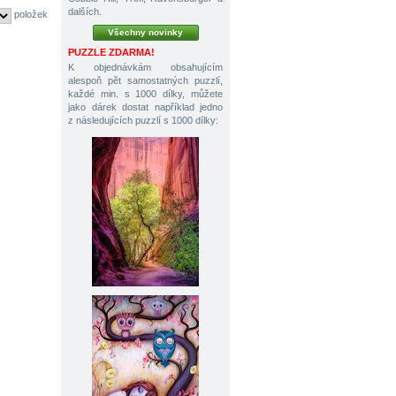
dalších.
položek
Všechny novinky
PUZZLE ZDARMA!
K objednávkám obsahujícím
alespoň pět samostatných puzzlí,
každé min. s 1000 dílky, můžete
jako dárek dostat například jedno
z následujících puzzlí s 1000 dílky: