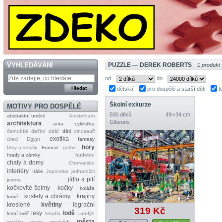
VYHLEDÁVÁNÍ
PUZZLE — DEREK ROBERTS
1 produkt
od
do
dětská
pro dospělé a starší děti
f
Školní exkurze
MOTIVY PRO DOSPĚLÉ
500 dílků
49 × 34 cm
abstraktní umění
Amsterdam
Gibsons
architektura
auta
cyklistika
černobílé
delfíni
déšť
děti
dinosauři
exotika
draci
Egypt
fantasy
hory
filmy a seriály
Francie
gothic
hrady a zámky
hudební
chaty a domy
Chorvatsko
interiéry
Itálie
Japonsko
jednorožci
jídlo a pití
jezera
kočkovité šelmy
kočky
koláže
kostely a chrámy
krajiny
koně
kreslené
květiny
legrační
319 Kč
lesy
lodě
lesní zvěř
letadla
Londýn
města
majáky
mapy
medvědi