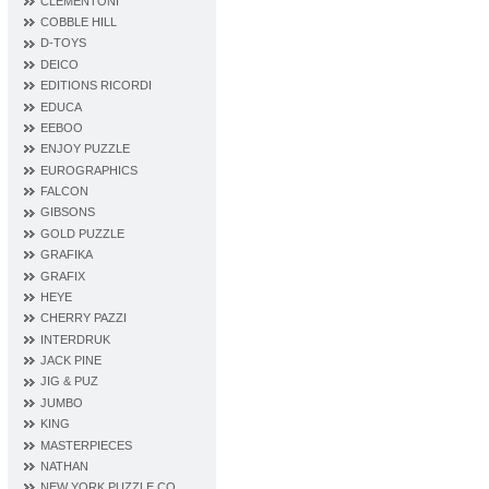
CLEMENTONI
COBBLE HILL
D‐TOYS
DEICO
EDITIONS RICORDI
EDUCA
EEBOO
ENJOY PUZZLE
EUROGRAPHICS
FALCON
GIBSONS
GOLD PUZZLE
GRAFIKA
GRAFIX
HEYE
CHERRY PAZZI
INTERDRUK
JACK PINE
JIG & PUZ
JUMBO
KING
MASTERPIECES
NATHAN
NEW YORK PUZZLE CO.