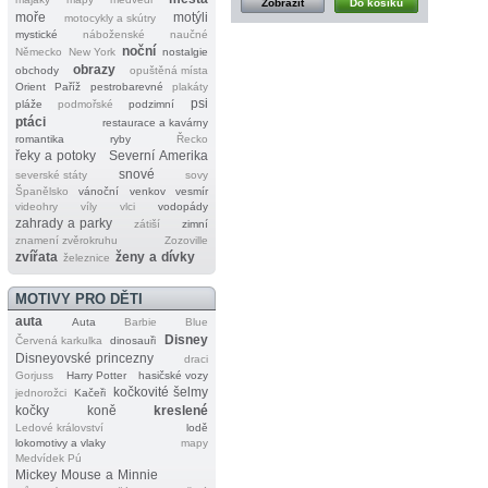
Zobrazit
Do košíku
moře
motýli
motocykly a skútry
mystické
náboženské
naučné
noční
Německo
New York
nostalgie
obrazy
obchody
opuštěná místa
Orient
Paříž
pestrobarevné
plakáty
psi
pláže
podmořské
podzimní
ptáci
restaurace a kavárny
romantika
ryby
Řecko
řeky a potoky
Severní Amerika
snové
severské státy
sovy
Španělsko
vánoční
venkov
vesmír
videohry
víly
vlci
vodopády
zahrady a parky
zátiší
zimní
znamení zvěrokruhu
Zozoville
zvířata
ženy a dívky
železnice
MOTIVY PRO DĚTI
auta
Auta
Barbie
Blue
Disney
Červená karkulka
dinosauři
Disneyovské princezny
draci
Gorjuss
Harry Potter
hasičské vozy
kočkovité šelmy
jednorožci
Kačeři
kočky
koně
kreslené
Ledové království
lodě
lokomotivy a vlaky
mapy
Medvídek Pú
Mickey Mouse a Minnie