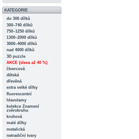
KATEGORIE
do 300 dílků
300–740 dílků
750–1250 dílků
1300–2000 dílků
3000–4000 dílků
nad 4000 dílků
3D puzzle
AKCE (sleva až 40 %)
čtvercová
dětská
dřevěná
extra velké dílky
fluorescentní
hlavolamy
kolekce Znamení
zvěrokruhu
kruhová
malé dílky
metalická
netradiční tvary