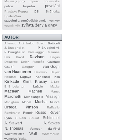
Můj malý pony
plyšáci
podmořské
povolání
policie
Popelka
psi
Prasátko Peppa
Sněhurka
Spider‐Man
stavební a zemědělské stroje
venkov
zvířata
ženy a dívky
vesmír
víly
AUTOŘI
Afremov
Arcimboldo
Bosch
Botticelli
J. Brueghel st.
P. Brueghel ml.
P. Brueghel st.
Caravaggio
Cézanne
Davison
Dalí
David
Degas
Delacroix
Delon
Francés
Galchutt
van Gogh
Gaudí
Gauguin
van Haasteren
Hardwick
Hayez
Hokusai
Kagaya
Kandinskij
Kim
Kinkade
Klimt
Krásný
J. Lee
E. B. Leighton
Lušpin
Macke
Maclean
Macneil
Manet
Marchetti
Misstigri
Michelangelo
Mucha
Modigliani
Monet
Munch
Ortega
Pinson
Raffaello
Russo
Ruyer
Rembrandt
Renoir
Schimmel
Ryba
S. Park
Seurat
A. Stewart
A. Stokes
N. Thomas
Vermeer
da Vinci
Wall
Wachtmeister
Waterhouse
wumples
Yerka