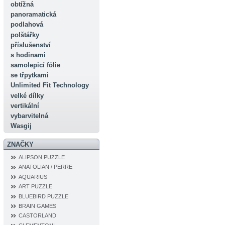
obtížná
panoramatická
podlahová
polštářky
příslušenství
s hodinami
samolepicí fólie
se třpytkami
Unlimited Fit Technology
velké dílky
vertikální
vybarvitelná
Wasgij
ZNAČKY
ALIPSON PUZZLE
ANATOLIAN / PERRE
AQUARIUS
ART PUZZLE
BLUEBIRD PUZZLE
BRAIN GAMES
CASTORLAND