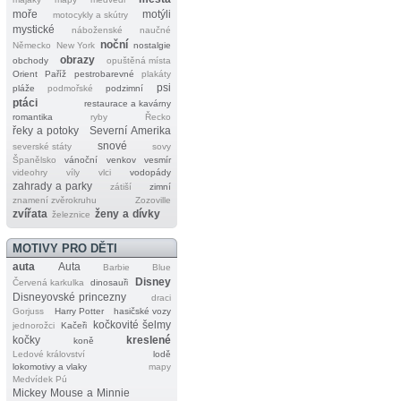
moře
motýli
motocykly a skútry
mystické
náboženské
naučné
noční
Německo
New York
nostalgie
obrazy
obchody
opuštěná místa
Orient
Paříž
pestrobarevné
plakáty
psi
pláže
podmořské
podzimní
ptáci
restaurace a kavárny
romantika
ryby
Řecko
řeky a potoky
Severní Amerika
snové
severské státy
sovy
Španělsko
vánoční
venkov
vesmír
videohry
víly
vlci
vodopády
zahrady a parky
zátiší
zimní
znamení zvěrokruhu
Zozoville
zvířata
ženy a dívky
železnice
MOTIVY PRO DĚTI
auta
Auta
Barbie
Blue
Disney
Červená karkulka
dinosauři
Disneyovské princezny
draci
Gorjuss
Harry Potter
hasičské vozy
kočkovité šelmy
jednorožci
Kačeři
kočky
kreslené
koně
Ledové království
lodě
lokomotivy a vlaky
mapy
Medvídek Pú
Mickey Mouse a Minnie