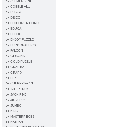
CLEMENTONI
COBBLE HILL
D‐TOYS
DEICO
EDITIONS RICORDI
EDUCA
EEBOO
ENJOY PUZZLE
EUROGRAPHICS
FALCON
GIBSONS
GOLD PUZZLE
GRAFIKA
GRAFIX
HEYE
CHERRY PAZZI
INTERDRUK
JACK PINE
JIG & PUZ
JUMBO
KING
MASTERPIECES
NATHAN