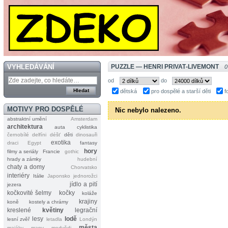
VYHLEDÁVÁNÍ
PUZZLE — HENRI PRIVAT‐LIVEMONT
0
od
do
dětská
pro dospělé a starší děti
f
MOTIVY PRO DOSPĚLÉ
Nic nebylo nalezeno.
abstraktní umění
Amsterdam
architektura
auta
cyklistika
černobílé
delfíni
déšť
děti
dinosauři
exotika
draci
Egypt
fantasy
hory
filmy a seriály
Francie
gothic
hrady a zámky
hudební
chaty a domy
Chorvatsko
interiéry
Itálie
Japonsko
jednorožci
jídlo a pití
jezera
kočkovité šelmy
kočky
koláže
krajiny
koně
kostely a chrámy
kreslené
květiny
legrační
lesy
lodě
lesní zvěř
letadla
Londýn
města
majáky
mapy
medvědi