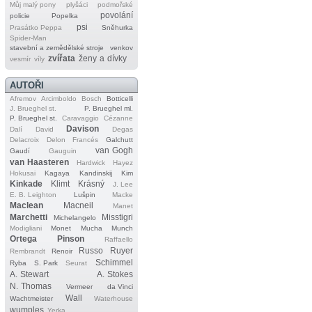
Můj malý pony
plyšáci
podmořské
povolání
policie
Popelka
psi
Prasátko Peppa
Sněhurka
Spider‐Man
stavební a zemědělské stroje
venkov
zvířata
ženy a dívky
vesmír
víly
AUTOŘI
Afremov
Arcimboldo
Bosch
Botticelli
J. Brueghel st.
P. Brueghel ml.
P. Brueghel st.
Caravaggio
Cézanne
Davison
Dalí
David
Degas
Delacroix
Delon
Francés
Galchutt
van Gogh
Gaudí
Gauguin
van Haasteren
Hardwick
Hayez
Hokusai
Kagaya
Kandinskij
Kim
Kinkade
Klimt
Krásný
J. Lee
E. B. Leighton
Lušpin
Macke
Maclean
Macneil
Manet
Marchetti
Misstigri
Michelangelo
Modigliani
Monet
Mucha
Munch
Ortega
Pinson
Raffaello
Russo
Ruyer
Rembrandt
Renoir
Schimmel
Ryba
S. Park
Seurat
A. Stewart
A. Stokes
N. Thomas
Vermeer
da Vinci
Wall
Wachtmeister
Waterhouse
wumples
Yerka