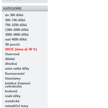
KATEGORIE
do 300 dílků
300–740 dílků
750–1250 dílků
1300–2000 dílků
3000–4000 dílků
nad 4000 dílků
3D puzzle
AKCE (sleva až 40 %)
čtvercová
dětská
dřevěná
extra velké dílky
fluorescentní
hlavolamy
kolekce Znamení
zvěrokruhu
kruhová
malé dílky
metalická
netradiční tvary