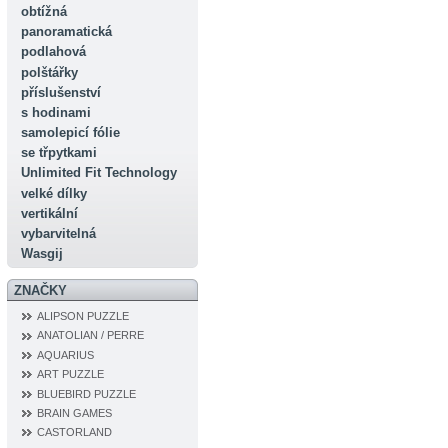
obtížná
panoramatická
podlahová
polštářky
příslušenství
s hodinami
samolepicí fólie
se třpytkami
Unlimited Fit Technology
velké dílky
vertikální
vybarvitelná
Wasgij
ZNAČKY
ALIPSON PUZZLE
ANATOLIAN / PERRE
AQUARIUS
ART PUZZLE
BLUEBIRD PUZZLE
BRAIN GAMES
CASTORLAND