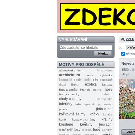
VYHLEDÁVÁNÍ
PUZZLE
od
dětsk
MOTIVY PRO DOSPĚLÉ
1500 dílk
abstraktní umění
Amsterdam
Heye
architektura
auta
cyklistika
černobílé
delfíni
déšť
děti
dinosauři
exotika
draci
Egypt
fantasy
hory
filmy a seriály
Francie
gothic
hrady a zámky
hudební
chaty a domy
Chorvatsko
interiéry
Itálie
Japonsko
jednorožci
jídlo a pití
jezera
kočkovité šelmy
kočky
koláže
krajiny
koně
kostely a chrámy
kreslené
květiny
legrační
lesy
lodě
lesní zvěř
letadla
Londýn
Zobra
města
majáky
mapy
medvědi