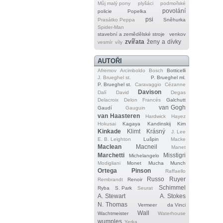
Můj malý pony
plyšáci
podmořské
povolání
policie
Popelka
psi
Prasátko Peppa
Sněhurka
Spider‐Man
stavební a zemědělské stroje
venkov
zvířata
ženy a dívky
vesmír
víly
AUTOŘI
Afremov
Arcimboldo
Bosch
Botticelli
J. Brueghel st.
P. Brueghel ml.
P. Brueghel st.
Caravaggio
Cézanne
Davison
Dalí
David
Degas
Delacroix
Delon
Francés
Galchutt
van Gogh
Gaudí
Gauguin
van Haasteren
Hardwick
Hayez
Hokusai
Kagaya
Kandinskij
Kim
Kinkade
Klimt
Krásný
J. Lee
E. B. Leighton
Lušpin
Macke
Maclean
Macneil
Manet
Marchetti
Misstigri
Michelangelo
Modigliani
Monet
Mucha
Munch
Ortega
Pinson
Raffaello
Russo
Ruyer
Rembrandt
Renoir
Schimmel
Ryba
S. Park
Seurat
A. Stewart
A. Stokes
N. Thomas
Vermeer
da Vinci
Wall
Wachtmeister
Waterhouse
wumples
Yerka