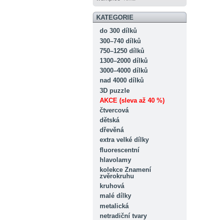
KATEGORIE
do 300 dílků
300–740 dílků
750–1250 dílků
1300–2000 dílků
3000–4000 dílků
nad 4000 dílků
3D puzzle
AKCE (sleva až 40 %)
čtvercová
dětská
dřevěná
extra velké dílky
fluorescentní
hlavolamy
kolekce Znamení
zvěrokruhu
kruhová
malé dílky
metalická
netradiční tvary