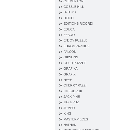
CLEMENTONI
COBBLE HILL
D‐TOYS
DEICO
EDITIONS RICORDI
EDUCA
EEBOO
ENJOY PUZZLE
EUROGRAPHICS
FALCON
GIBSONS
GOLD PUZZLE
GRAFIKA
GRAFIX
HEYE
CHERRY PAZZI
INTERDRUK
JACK PINE
JIG & PUZ
JUMBO
KING
MASTERPIECES
NATHAN