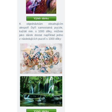
Výběr dárku
K objednávkám obsahujícím
alespoň čtyři samostatná puzzle,
každé min. s 1000 dílky, můžete
jako dárek dostat například jedno
z následujících puzzlí s 1000 dílky:
Výběr dárku