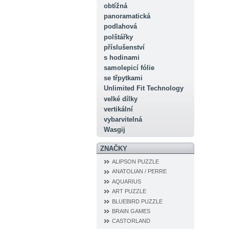
obtížná
panoramatická
podlahová
polštářky
příslušenství
s hodinami
samolepicí fólie
se třpytkami
Unlimited Fit Technology
velké dílky
vertikální
vybarvitelná
Wasgij
ZNAČKY
ALIPSON PUZZLE
ANATOLIAN / PERRE
AQUARIUS
ART PUZZLE
BLUEBIRD PUZZLE
BRAIN GAMES
CASTORLAND