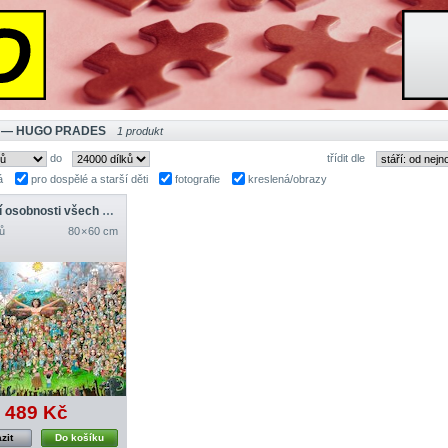
 — HUGO PRADES
1 produkt
do
třídit dle
á
pro dospělé a starší děti
fotografie
kreslená/obrazy
Největší osobnosti všech dob
ů
80 × 60 cm
489 Kč
zit
Do košíku