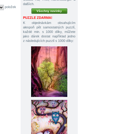
dalších.
položek
Všechny novinky
PUZZLE ZDARMA!
K objednávkám obsahujícím
alespoň pět samostatných puzzlí,
každé min. s 1000 dílky, můžete
jako dárek dostat například jedno
z následujících puzzlí s 1000 dílky: