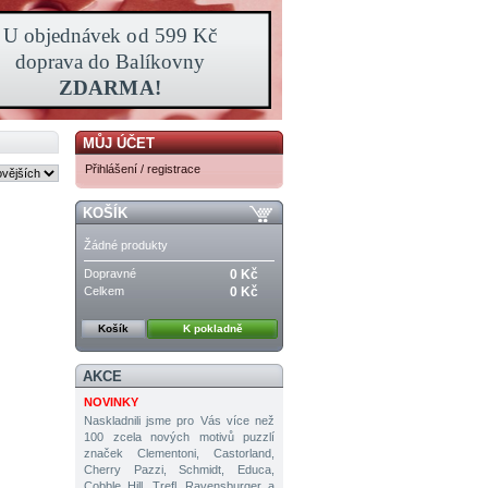
MŮJ ÚČET
Přihlášení / registrace
KOŠÍK
Žádné produkty
Dopravné
0 Kč
Celkem
0 Kč
Košík
K pokladně
AKCE
NOVINKY
Naskladnili jsme pro Vás více než
100 zcela nových motivů puzzlí
značek Clementoni, Castorland,
Cherry Pazzi, Schmidt, Educa,
Cobble Hill, Trefl, Ravensburger a