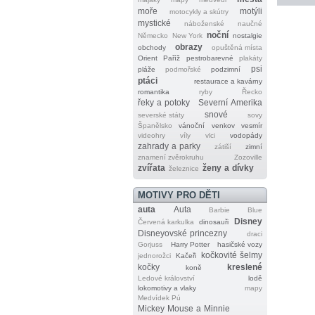
moře
motýli
motocykly a skútry
mystické
náboženské
naučné
noční
Německo
New York
nostalgie
obrazy
obchody
opuštěná místa
Orient
Paříž
pestrobarevné
plakáty
psi
pláže
podmořské
podzimní
ptáci
restaurace a kavárny
romantika
ryby
Řecko
řeky a potoky
Severní Amerika
snové
severské státy
sovy
Španělsko
vánoční
venkov
vesmír
videohry
víly
vlci
vodopády
zahrady a parky
zátiší
zimní
znamení zvěrokruhu
Zozoville
zvířata
ženy a dívky
železnice
MOTIVY PRO DĚTI
auta
Auta
Barbie
Blue
Disney
Červená karkulka
dinosauři
Disneyovské princezny
draci
Gorjuss
Harry Potter
hasičské vozy
kočkovité šelmy
jednorožci
Kačeři
kočky
kreslené
koně
Ledové království
lodě
lokomotivy a vlaky
mapy
Medvídek Pú
Mickey Mouse a Minnie