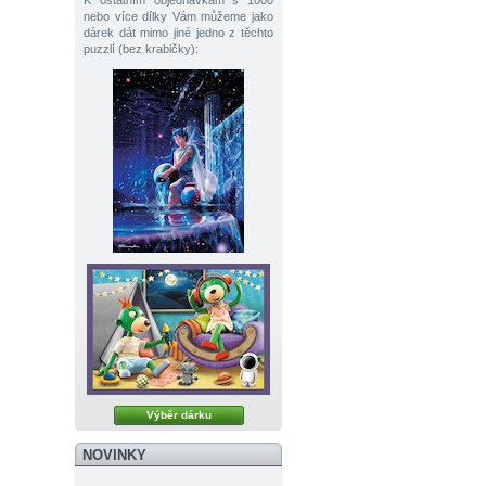
K ostatním objednávkám s 1000
nebo více dílky Vám můžeme jako
dárek dát mimo jiné jedno z těchto
puzzlí (bez krabičky):
Výběr dárku
NOVINKY