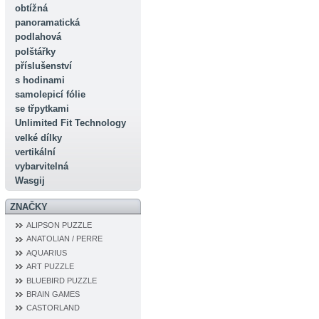
obtížná
panoramatická
podlahová
polštářky
příslušenství
s hodinami
samolepicí fólie
se třpytkami
Unlimited Fit Technology
velké dílky
vertikální
vybarvitelná
Wasgij
ZNAČKY
ALIPSON PUZZLE
ANATOLIAN / PERRE
AQUARIUS
ART PUZZLE
BLUEBIRD PUZZLE
BRAIN GAMES
CASTORLAND