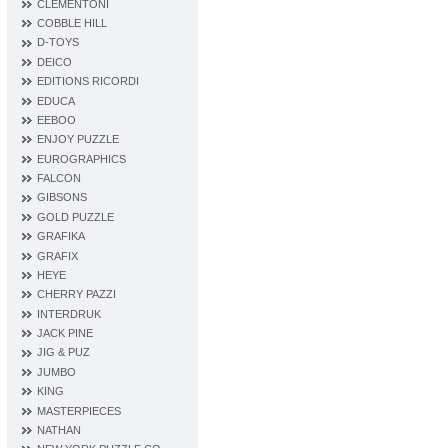
CLEMENTONI
COBBLE HILL
D‐TOYS
DEICO
EDITIONS RICORDI
EDUCA
EEBOO
ENJOY PUZZLE
EUROGRAPHICS
FALCON
GIBSONS
GOLD PUZZLE
GRAFIKA
GRAFIX
HEYE
CHERRY PAZZI
INTERDRUK
JACK PINE
JIG & PUZ
JUMBO
KING
MASTERPIECES
NATHAN