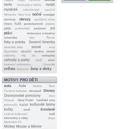
moře
motýli
motocykly a skútry
mystické
náboženské
naučné
noční
Německo
New York
nostalgie
obrazy
obchody
opuštěná místa
Orient
Paříž
pestrobarevné
plakáty
psi
pláže
podmořské
podzimní
ptáci
restaurace a kavárny
romantika
ryby
Řecko
řeky a potoky
Severní Amerika
snové
severské státy
sovy
Španělsko
vánoční
venkov
vesmír
videohry
víly
vlci
vodopády
zahrady a parky
zátiší
zimní
znamení zvěrokruhu
Zozoville
zvířata
ženy a dívky
železnice
MOTIVY PRO DĚTI
auta
Auta
Barbie
Blue
Disney
Červená karkulka
dinosauři
Disneyovské princezny
draci
Gorjuss
Harry Potter
hasičské vozy
kočkovité šelmy
jednorožci
Kačeři
kočky
kreslené
koně
Ledové království
lodě
lokomotivy a vlaky
mapy
Medvídek Pú
Mickey Mouse a Minnie