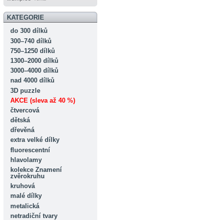
KATEGORIE
do 300 dílků
300–740 dílků
750–1250 dílků
1300–2000 dílků
3000–4000 dílků
nad 4000 dílků
3D puzzle
AKCE (sleva až 40 %)
čtvercová
dětská
dřevěná
extra velké dílky
fluorescentní
hlavolamy
kolekce Znamení
zvěrokruhu
kruhová
malé dílky
metalická
netradiční tvary