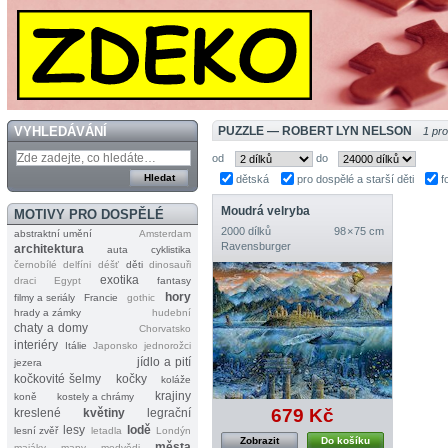
VYHLEDÁVÁNÍ
PUZZLE — ROBERT LYN NELSON
1 pr
od
do
dětská
pro dospělé a starší děti
f
Moudrá velryba
MOTIVY PRO DOSPĚLÉ
2000 dílků
98 × 75 cm
abstraktní umění
Amsterdam
Ravensburger
architektura
auta
cyklistika
černobílé
delfíni
déšť
děti
dinosauři
exotika
draci
Egypt
fantasy
hory
filmy a seriály
Francie
gothic
hrady a zámky
hudební
chaty a domy
Chorvatsko
interiéry
Itálie
Japonsko
jednorožci
jídlo a pití
jezera
kočkovité šelmy
kočky
koláže
krajiny
koně
kostely a chrámy
679 Kč
kreslené
květiny
legrační
lesy
lodě
lesní zvěř
letadla
Londýn
Zobrazit
Do košíku
města
majáky
mapy
medvědi