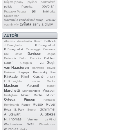
Můj malý pony
plyšáci
podmořské
povolání
policie
Popelka
psi
Prasátko Peppa
Sněhurka
Spider‐Man
stavební a zemědělské stroje
venkov
zvířata
ženy a dívky
vesmír
víly
AUTOŘI
Afremov
Arcimboldo
Bosch
Botticelli
J. Brueghel st.
P. Brueghel ml.
P. Brueghel st.
Caravaggio
Cézanne
Davison
Dalí
David
Degas
Delacroix
Delon
Francés
Galchutt
van Gogh
Gaudí
Gauguin
van Haasteren
Hardwick
Hayez
Hokusai
Kagaya
Kandinskij
Kim
Kinkade
Klimt
Krásný
J. Lee
E. B. Leighton
Lušpin
Macke
Maclean
Macneil
Manet
Marchetti
Misstigri
Michelangelo
Modigliani
Monet
Mucha
Munch
Ortega
Pinson
Raffaello
Russo
Ruyer
Rembrandt
Renoir
Schimmel
Ryba
S. Park
Seurat
A. Stewart
A. Stokes
N. Thomas
Vermeer
da Vinci
Wall
Wachtmeister
Waterhouse
wumples
Yerka