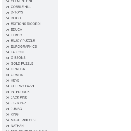
CLEMENTONI
COBBLE HILL
D‐TOYS
DEICO
EDITIONS RICORDI
EDUCA
EEBOO
ENJOY PUZZLE
EUROGRAPHICS
FALCON
GIBSONS
GOLD PUZZLE
GRAFIKA
GRAFIX
HEYE
CHERRY PAZZI
INTERDRUK
JACK PINE
JIG & PUZ
JUMBO
KING
MASTERPIECES
NATHAN