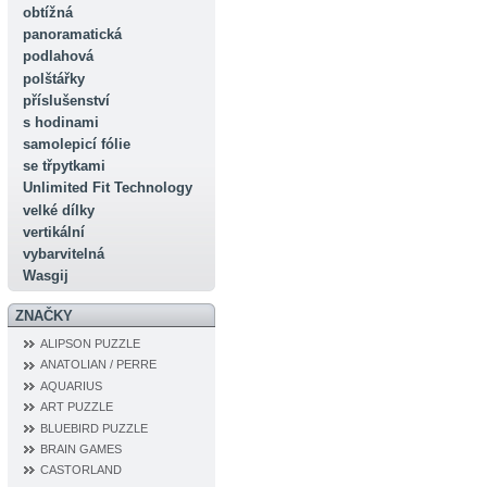
obtížná
panoramatická
podlahová
polštářky
příslušenství
s hodinami
samolepicí fólie
se třpytkami
Unlimited Fit Technology
velké dílky
vertikální
vybarvitelná
Wasgij
ZNAČKY
ALIPSON PUZZLE
ANATOLIAN / PERRE
AQUARIUS
ART PUZZLE
BLUEBIRD PUZZLE
BRAIN GAMES
CASTORLAND