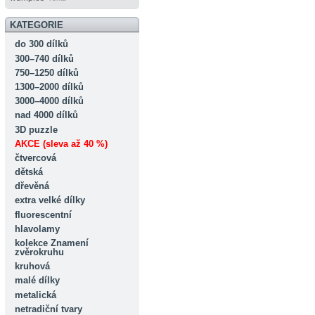
KATEGORIE
do 300 dílků
300–740 dílků
750–1250 dílků
1300–2000 dílků
3000–4000 dílků
nad 4000 dílků
3D puzzle
AKCE (sleva až 40 %)
čtvercová
dětská
dřevěná
extra velké dílky
fluorescentní
hlavolamy
kolekce Znamení
zvěrokruhu
kruhová
malé dílky
metalická
netradiční tvary