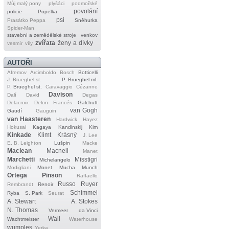
Můj malý pony
plyšáci
podmořské
povolání
policie
Popelka
psi
Prasátko Peppa
Sněhurka
Spider‐Man
stavební a zemědělské stroje
venkov
zvířata
ženy a dívky
vesmír
víly
AUTOŘI
Afremov
Arcimboldo
Bosch
Botticelli
J. Brueghel st.
P. Brueghel ml.
P. Brueghel st.
Caravaggio
Cézanne
Davison
Dalí
David
Degas
Delacroix
Delon
Francés
Galchutt
van Gogh
Gaudí
Gauguin
van Haasteren
Hardwick
Hayez
Hokusai
Kagaya
Kandinskij
Kim
Kinkade
Klimt
Krásný
J. Lee
E. B. Leighton
Lušpin
Macke
Maclean
Macneil
Manet
Marchetti
Misstigri
Michelangelo
Modigliani
Monet
Mucha
Munch
Ortega
Pinson
Raffaello
Russo
Ruyer
Rembrandt
Renoir
Schimmel
Ryba
S. Park
Seurat
A. Stewart
A. Stokes
N. Thomas
Vermeer
da Vinci
Wall
Wachtmeister
Waterhouse
wumples
Yerka