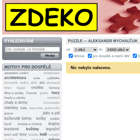
VYHLEDÁVÁNÍ
PUZZLE — ALEKSANDR MYCHAĽČUK
od
do
dětská
pro dospělé a starší děti
f
MOTIVY PRO DOSPĚLÉ
Nic nebylo nalezeno.
abstraktní umění
Amsterdam
architektura
auta
cyklistika
černobílé
delfíni
déšť
děti
dinosauři
exotika
draci
Egypt
fantasy
hory
filmy a seriály
Francie
gothic
hrady a zámky
hudební
chaty a domy
Chorvatsko
interiéry
Itálie
Japonsko
jednorožci
jídlo a pití
jezera
kočkovité šelmy
kočky
koláže
krajiny
koně
kostely a chrámy
kreslené
květiny
legrační
lesy
lodě
lesní zvěř
letadla
Londýn
města
majáky
mapy
medvědi