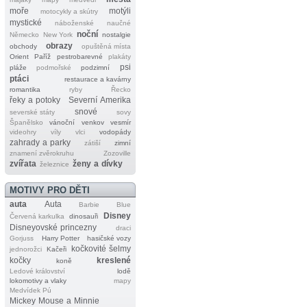
moře
motýli
motocykly a skútry
mystické
náboženské
naučné
noční
Německo
New York
nostalgie
obrazy
obchody
opuštěná místa
Orient
Paříž
pestrobarevné
plakáty
psi
pláže
podmořské
podzimní
ptáci
restaurace a kavárny
romantika
ryby
Řecko
řeky a potoky
Severní Amerika
snové
severské státy
sovy
Španělsko
vánoční
venkov
vesmír
videohry
víly
vlci
vodopády
zahrady a parky
zátiší
zimní
znamení zvěrokruhu
Zozoville
zvířata
ženy a dívky
železnice
MOTIVY PRO DĚTI
auta
Auta
Barbie
Blue
Disney
Červená karkulka
dinosauři
Disneyovské princezny
draci
Gorjuss
Harry Potter
hasičské vozy
kočkovité šelmy
jednorožci
Kačeři
kočky
kreslené
koně
Ledové království
lodě
lokomotivy a vlaky
mapy
Medvídek Pú
Mickey Mouse a Minnie