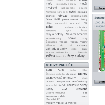
moře
motýli
motocykly a skútry
mystické
náboženské
naučné
Zobra
noční
Německo
New York
nostalgie
obrazy
obchody
opuštěná místa
Šungec
Orient
Paříž
pestrobarevné
plakáty
1000 dílk
psi
pláže
podmořské
podzimní
Eurograp
ptáci
restaurace a kavárny
romantika
ryby
Řecko
řeky a potoky
Severní Amerika
snové
severské státy
sovy
Španělsko
vánoční
venkov
vesmír
videohry
víly
vlci
vodopády
zahrady a parky
zátiší
zimní
znamení zvěrokruhu
Zozoville
zvířata
ženy a dívky
železnice
MOTIVY PRO DĚTI
auta
Auta
Barbie
Blue
Disney
Červená karkulka
dinosauři
Disneyovské princezny
draci
Gorjuss
Harry Potter
hasičské vozy
Zobra
kočkovité šelmy
jednorožci
Kačeři
kočky
kreslené
koně
Ledové království
lodě
lokomotivy a vlaky
mapy
Medvídek Pú
Mickey Mouse a Minnie