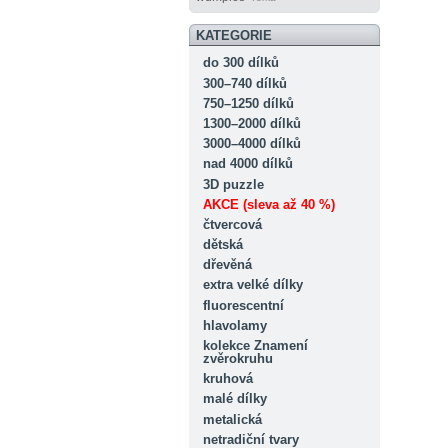
KATEGORIE
do 300 dílků
300–740 dílků
750–1250 dílků
1300–2000 dílků
3000–4000 dílků
nad 4000 dílků
3D puzzle
AKCE (sleva až 40 %)
čtvercová
dětská
dřevěná
extra velké dílky
fluorescentní
hlavolamy
kolekce Znamení
zvěrokruhu
kruhová
malé dílky
metalická
netradiční tvary