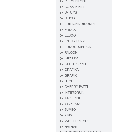
CLEMENTONI
COBBLE HILL
D‐TOYS
DEICO
EDITIONS RICORDI
EDUCA
EEBOO
ENJOY PUZZLE
EUROGRAPHICS
FALCON
GIBSONS
GOLD PUZZLE
GRAFIKA
GRAFIX
HEYE
CHERRY PAZZI
INTERDRUK
JACK PINE
JIG & PUZ
JUMBO
KING
MASTERPIECES
NATHAN