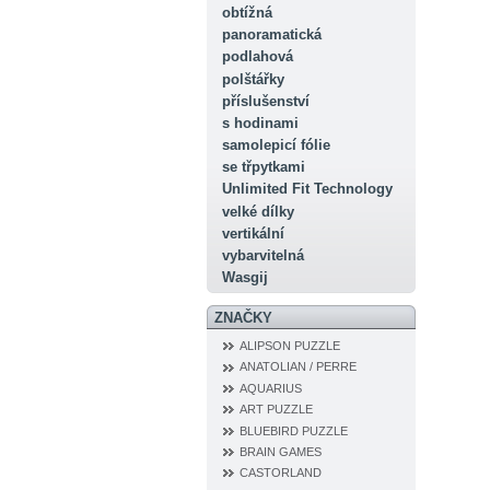
obtížná
panoramatická
podlahová
polštářky
příslušenství
s hodinami
samolepicí fólie
se třpytkami
Unlimited Fit Technology
velké dílky
vertikální
vybarvitelná
Wasgij
ZNAČKY
ALIPSON PUZZLE
ANATOLIAN / PERRE
AQUARIUS
ART PUZZLE
BLUEBIRD PUZZLE
BRAIN GAMES
CASTORLAND