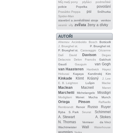
Můj malý pony
plyšáci
podmořské
povolání
policie
Popelka
psi
Prasátko Peppa
Sněhurka
Spider‐Man
stavební a zemědělské stroje
venkov
zvířata
ženy a dívky
vesmír
víly
AUTOŘI
Afremov
Arcimboldo
Bosch
Botticelli
J. Brueghel st.
P. Brueghel ml.
P. Brueghel st.
Caravaggio
Cézanne
Davison
Dalí
David
Degas
Delacroix
Delon
Francés
Galchutt
van Gogh
Gaudí
Gauguin
van Haasteren
Hardwick
Hayez
Hokusai
Kagaya
Kandinskij
Kim
Kinkade
Klimt
Krásný
J. Lee
E. B. Leighton
Lušpin
Macke
Maclean
Macneil
Manet
Marchetti
Misstigri
Michelangelo
Modigliani
Monet
Mucha
Munch
Ortega
Pinson
Raffaello
Russo
Ruyer
Rembrandt
Renoir
Schimmel
Ryba
S. Park
Seurat
A. Stewart
A. Stokes
N. Thomas
Vermeer
da Vinci
Wall
Wachtmeister
Waterhouse
wumples
Yerka