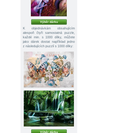
Výběr dárku
K objednávkám obsahujícím
alespoň čtyři samostatná puzzle,
každé min. s 1000 dílky, můžete
jako dárek dostat například jedno
z následujících puzzlí s 1000 dílky:
Výběr dárku