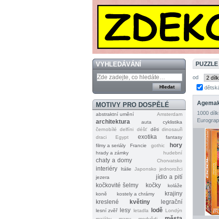
VYHLEDÁVÁNÍ
PUZZLE
od
dětsk
Agemak
MOTIVY PRO DOSPĚLÉ
1000 dílk
abstraktní umění
Amsterdam
Eurograp
architektura
auta
cyklistika
černobílé
delfíni
déšť
děti
dinosauři
exotika
draci
Egypt
fantasy
hory
filmy a seriály
Francie
gothic
hrady a zámky
hudební
chaty a domy
Chorvatsko
interiéry
Itálie
Japonsko
jednorožci
jídlo a pití
jezera
kočkovité šelmy
kočky
koláže
krajiny
koně
kostely a chrámy
kreslené
květiny
legrační
lesy
lodě
lesní zvěř
letadla
Londýn
města
majáky
mapy
medvědi