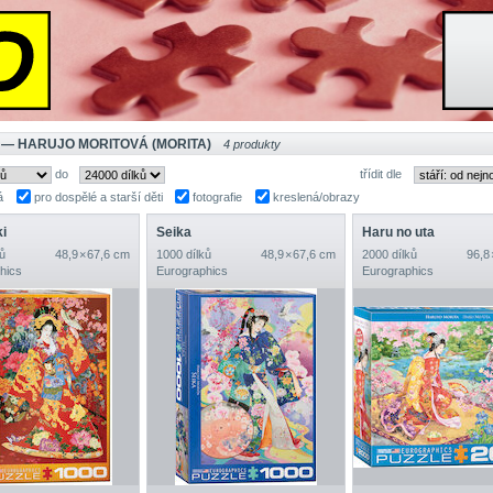
 — HARUJO MORITOVÁ (MORITA)
4 produkty
do
třídit dle
á
pro dospělé a starší děti
fotografie
kreslená/obrazy
i
Seika
Haru no uta
ů
48,9 × 67,6 cm
1000 dílků
48,9 × 67,6 cm
2000 dílků
96,8
hics
Eurographics
Eurographics