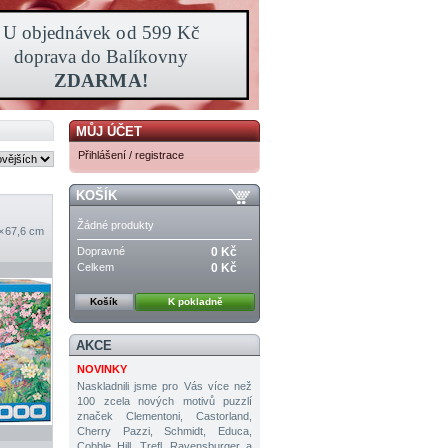
MŮJ ÚČET
Přihlášení / registrace
KOŠÍK
Žádné produkty
 × 67,6 cm
Dopravné
0 Kč
Celkem
0 Kč
Košík
K pokladně
AKCE
NOVINKY
Naskladnili jsme pro Vás více než
100 zcela nových motivů puzzlí
značek Clementoni, Castorland,
Cherry Pazzi, Schmidt, Educa,
Cobble Hill, Trefl, Ravensburger a