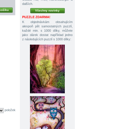
dalších.
košíku
Všechny novinky
PUZZLE ZDARMA!
K objednávkám obsahujícím
alespoň pět samostatných puzzlí,
každé min. s 1000 dílky, můžete
jako dárek dostat například jedno
z následujících puzzlí s 1000 dílky:
položek