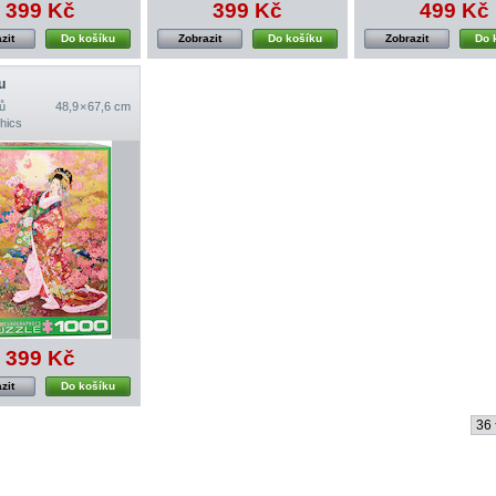
399 Kč
399 Kč
499 Kč
zit
Do košíku
Zobrazit
Do košíku
Zobrazit
Do 
u
ů
48,9 × 67,6 cm
hics
399 Kč
zit
Do košíku