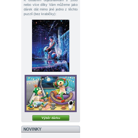
K ostatním objednávkám s 1000
nebo více dílky Vám můžeme jako
dárek dát mimo jiné jedno z těchto
puzzlí (bez krabičky):
Výběr dárku
NOVINKY