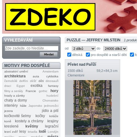
VYHLEDÁVÁNÍ
PUZZLE — JEFFREY MILSTEIN
1 produk
od
do
dětská
pro dospělé a starší děti
f
Přelet nad Paříží
MOTIVY PRO DOSPĚLÉ
1500 dílků
59,2 × 84,3 cm
abstraktní umění
Amsterdam
Clementoni
architektura
auta
cyklistika
černobílé
delfíni
déšť
děti
dinosauři
exotika
draci
Egypt
fantasy
hory
filmy a seriály
Francie
gothic
hrady a zámky
hudební
chaty a domy
Chorvatsko
interiéry
Itálie
Japonsko
jednorožci
jídlo a pití
jezera
kočkovité šelmy
kočky
koláže
kostely a chrámy
krajiny
koně
kreslené
květiny
legrační
lesy
lodě
lesní zvěř
letadla
Londýn
města
majáky
mapy
medvědi