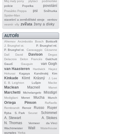
Můj malý pony
plyšáci
podmořské
povolání
policie
Popelka
psi
Prasátko Peppa
Sněhurka
Spider‐Man
stavební a zemědělské stroje
venkov
zvířata
ženy a dívky
vesmír
víly
AUTOŘI
Afremov
Arcimboldo
Bosch
Botticelli
J. Brueghel st.
P. Brueghel ml.
P. Brueghel st.
Caravaggio
Cézanne
Davison
Dalí
David
Degas
Delacroix
Delon
Francés
Galchutt
van Gogh
Gaudí
Gauguin
van Haasteren
Hardwick
Hayez
Hokusai
Kagaya
Kandinskij
Kim
Kinkade
Klimt
Krásný
J. Lee
E. B. Leighton
Lušpin
Macke
Maclean
Macneil
Manet
Marchetti
Misstigri
Michelangelo
Mucha
Modigliani
Monet
Munch
Ortega
Pinson
Raffaello
Russo
Ruyer
Rembrandt
Renoir
Schimmel
Ryba
S. Park
Seurat
A. Stewart
A. Stokes
N. Thomas
Vermeer
da Vinci
Wall
Wachtmeister
Waterhouse
wumples
Yerka