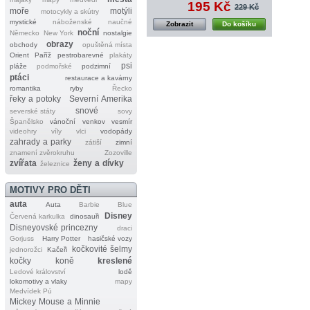
195 Kč
229 Kč
moře
motýli
motocykly a skútry
mystické
náboženské
naučné
Zobrazit
Do košíku
noční
Německo
New York
nostalgie
obrazy
obchody
opuštěná místa
Orient
Paříž
pestrobarevné
plakáty
psi
pláže
podmořské
podzimní
ptáci
restaurace a kavárny
romantika
ryby
Řecko
řeky a potoky
Severní Amerika
snové
severské státy
sovy
Španělsko
vánoční
venkov
vesmír
videohry
víly
vlci
vodopády
zahrady a parky
zátiší
zimní
znamení zvěrokruhu
Zozoville
zvířata
ženy a dívky
železnice
MOTIVY PRO DĚTI
auta
Auta
Barbie
Blue
Disney
Červená karkulka
dinosauři
Disneyovské princezny
draci
Gorjuss
Harry Potter
hasičské vozy
kočkovité šelmy
jednorožci
Kačeři
kočky
koně
kreslené
Ledové království
lodě
lokomotivy a vlaky
mapy
Medvídek Pú
Mickey Mouse a Minnie