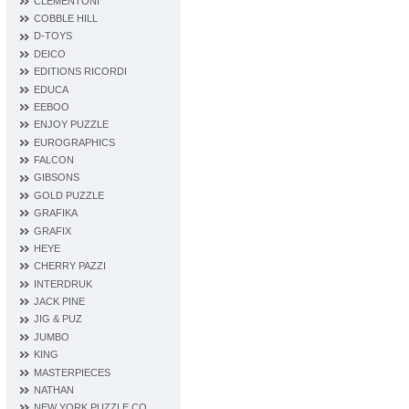
CLEMENTONI
COBBLE HILL
D‐TOYS
DEICO
EDITIONS RICORDI
EDUCA
EEBOO
ENJOY PUZZLE
EUROGRAPHICS
FALCON
GIBSONS
GOLD PUZZLE
GRAFIKA
GRAFIX
HEYE
CHERRY PAZZI
INTERDRUK
JACK PINE
JIG & PUZ
JUMBO
KING
MASTERPIECES
NATHAN
NEW YORK PUZZLE CO.