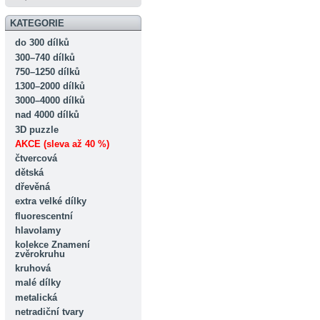
KATEGORIE
do 300 dílků
300–740 dílků
750–1250 dílků
1300–2000 dílků
3000–4000 dílků
nad 4000 dílků
3D puzzle
AKCE (sleva až 40 %)
čtvercová
dětská
dřevěná
extra velké dílky
fluorescentní
hlavolamy
kolekce Znamení
zvěrokruhu
kruhová
malé dílky
metalická
netradiční tvary