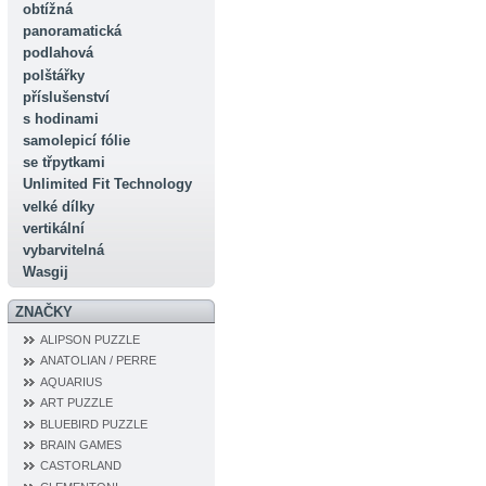
obtížná
panoramatická
podlahová
polštářky
příslušenství
s hodinami
samolepicí fólie
se třpytkami
Unlimited Fit Technology
velké dílky
vertikální
vybarvitelná
Wasgij
ZNAČKY
ALIPSON PUZZLE
ANATOLIAN / PERRE
AQUARIUS
ART PUZZLE
BLUEBIRD PUZZLE
BRAIN GAMES
CASTORLAND