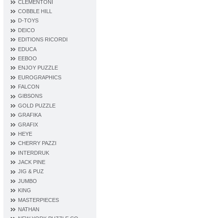
CLEMENTONI
COBBLE HILL
D‐TOYS
DEICO
EDITIONS RICORDI
EDUCA
EEBOO
ENJOY PUZZLE
EUROGRAPHICS
FALCON
GIBSONS
GOLD PUZZLE
GRAFIKA
GRAFIX
HEYE
CHERRY PAZZI
INTERDRUK
JACK PINE
JIG & PUZ
JUMBO
KING
MASTERPIECES
NATHAN