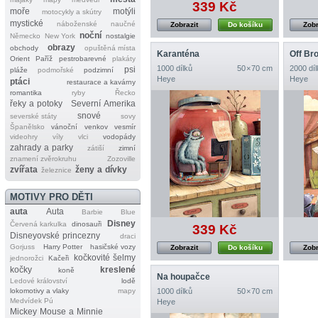
339 Kč
moře
motýli
motocykly a skútry
mystické
náboženské
naučné
Zobrazit
Do košíku
Zobr
noční
Německo
New York
nostalgie
obrazy
obchody
opuštěná místa
Karanténa
Off Br
Orient
Paříž
pestrobarevné
plakáty
1000 dílků
50 × 70 cm
2000 díl
psi
pláže
podmořské
podzimní
Heye
Heye
ptáci
restaurace a kavárny
romantika
ryby
Řecko
řeky a potoky
Severní Amerika
snové
severské státy
sovy
Španělsko
vánoční
venkov
vesmír
videohry
víly
vlci
vodopády
zahrady a parky
zátiší
zimní
znamení zvěrokruhu
Zozoville
zvířata
ženy a dívky
železnice
MOTIVY PRO DĚTI
auta
Auta
Barbie
Blue
Disney
Červená karkulka
dinosauři
339 Kč
Disneyovské princezny
draci
Gorjuss
Harry Potter
hasičské vozy
Zobrazit
Do košíku
Zobr
kočkovité šelmy
jednorožci
Kačeři
kočky
kreslené
koně
Na houpačce
Ledové království
lodě
lokomotivy a vlaky
mapy
1000 dílků
50 × 70 cm
Medvídek Pú
Heye
Mickey Mouse a Minnie