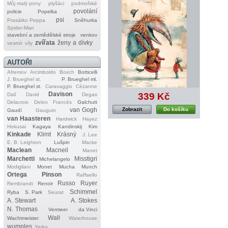
Můj malý pony
plyšáci
podmořské
povolání
policie
Popelka
psi
Prasátko Peppa
Sněhurka
Spider‐Man
stavební a zemědělské stroje
venkov
zvířata
ženy a dívky
vesmír
víly
AUTOŘI
Afremov
Arcimboldo
Bosch
Botticelli
J. Brueghel st.
P. Brueghel ml.
P. Brueghel st.
Caravaggio
Cézanne
Davison
339 Kč
Dalí
David
Degas
Delacroix
Delon
Francés
Galchutt
van Gogh
Zobrazit
Do košíku
Gaudí
Gauguin
van Haasteren
Hardwick
Hayez
Hokusai
Kagaya
Kandinskij
Kim
Kinkade
Klimt
Krásný
J. Lee
E. B. Leighton
Lušpin
Macke
Maclean
Macneil
Manet
Marchetti
Misstigri
Michelangelo
Modigliani
Monet
Mucha
Munch
Ortega
Pinson
Raffaello
Russo
Ruyer
Rembrandt
Renoir
Schimmel
Ryba
S. Park
Seurat
A. Stewart
A. Stokes
N. Thomas
Vermeer
da Vinci
Wall
Wachtmeister
Waterhouse
wumples
Yerka