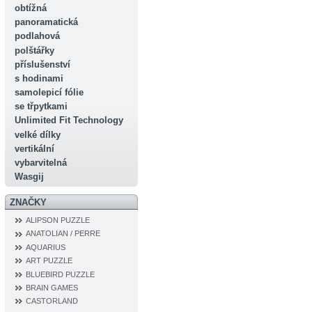
obtížná
panoramatická
podlahová
polštářky
příslušenství
s hodinami
samolepicí fólie
se třpytkami
Unlimited Fit Technology
velké dílky
vertikální
vybarvitelná
Wasgij
ZNAČKY
ALIPSON PUZZLE
ANATOLIAN / PERRE
AQUARIUS
ART PUZZLE
BLUEBIRD PUZZLE
BRAIN GAMES
CASTORLAND