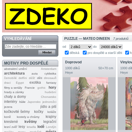
VYHLEDÁVÁNÍ
PUZZLE — MATEO DINEEN
7 produktů
od
do
dětská
pro dospělé a starší děti
f
Doprovod
Vinylo
MOTIVY PRO DOSPĚLÉ
1000 dílků
50 × 70 cm
1000 díl
abstraktní umění
Amsterdam
Heye
Heye
architektura
auta
cyklistika
černobílé
delfíni
déšť
děti
dinosauři
exotika
draci
Egypt
fantasy
hory
filmy a seriály
Francie
gothic
hrady a zámky
hudební
chaty a domy
Chorvatsko
interiéry
Itálie
Japonsko
jednorožci
jídlo a pití
jezera
kočkovité šelmy
kočky
koláže
krajiny
koně
kostely a chrámy
kreslené
květiny
legrační
lesy
lodě
lesní zvěř
letadla
Londýn
města
majáky
mapy
medvědi