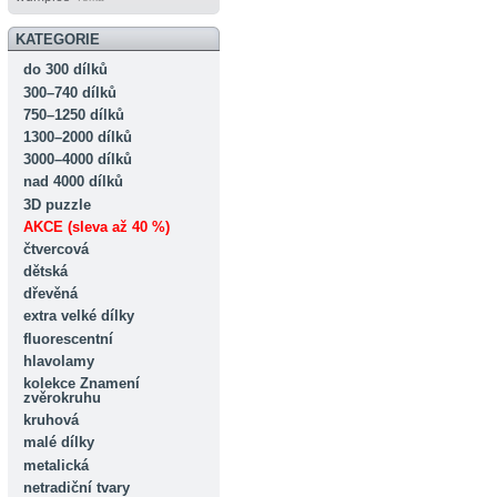
KATEGORIE
do 300 dílků
300–740 dílků
750–1250 dílků
1300–2000 dílků
3000–4000 dílků
nad 4000 dílků
3D puzzle
AKCE (sleva až 40 %)
čtvercová
dětská
dřevěná
extra velké dílky
fluorescentní
hlavolamy
kolekce Znamení
zvěrokruhu
kruhová
malé dílky
metalická
netradiční tvary