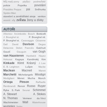
Můj malý pony
plyšáci
podmořské
povolání
policie
Popelka
psi
Prasátko Peppa
Sněhurka
Spider‐Man
stavební a zemědělské stroje
venkov
zvířata
ženy a dívky
vesmír
víly
AUTOŘI
Afremov
Arcimboldo
Bosch
Botticelli
J. Brueghel st.
P. Brueghel ml.
P. Brueghel st.
Caravaggio
Cézanne
Davison
Dalí
David
Degas
Delacroix
Delon
Francés
Galchutt
van Gogh
Gaudí
Gauguin
van Haasteren
Hardwick
Hayez
Hokusai
Kagaya
Kandinskij
Kim
Kinkade
Klimt
Krásný
J. Lee
E. B. Leighton
Lušpin
Macke
Maclean
Macneil
Manet
Marchetti
Misstigri
Michelangelo
Modigliani
Monet
Mucha
Munch
Ortega
Pinson
Raffaello
Russo
Ruyer
Rembrandt
Renoir
Schimmel
Ryba
S. Park
Seurat
A. Stewart
A. Stokes
N. Thomas
Vermeer
da Vinci
Wall
Wachtmeister
Waterhouse
wumples
Yerka