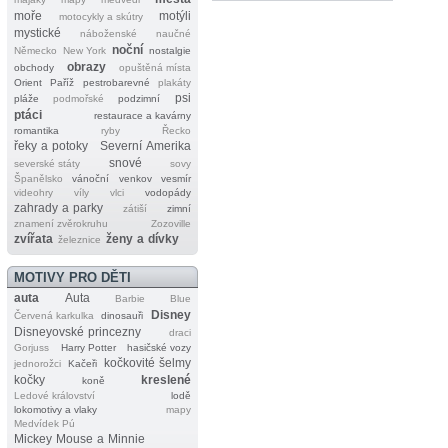
moře
motýli
motocykly a skútry
mystické
náboženské
naučné
noční
Německo
New York
nostalgie
obrazy
obchody
opuštěná místa
Orient
Paříž
pestrobarevné
plakáty
psi
pláže
podmořské
podzimní
ptáci
restaurace a kavárny
romantika
ryby
Řecko
řeky a potoky
Severní Amerika
snové
severské státy
sovy
Španělsko
vánoční
venkov
vesmír
videohry
víly
vlci
vodopády
zahrady a parky
zátiší
zimní
znamení zvěrokruhu
Zozoville
zvířata
ženy a dívky
železnice
MOTIVY PRO DĚTI
auta
Auta
Barbie
Blue
Disney
Červená karkulka
dinosauři
Disneyovské princezny
draci
Gorjuss
Harry Potter
hasičské vozy
kočkovité šelmy
jednorožci
Kačeři
kočky
kreslené
koně
Ledové království
lodě
lokomotivy a vlaky
mapy
Medvídek Pú
Mickey Mouse a Minnie