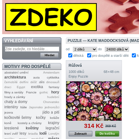
VYHLEDÁVÁNÍ
PUZZLE — KATE MADDOCKSOVÁ (MA
od
do
dětská
pro dospělé a starší děti
f
Růžová
MOTIVY PRO DOSPĚLÉ
1000 dílků
68 × 48 cm
abstraktní umění
Amsterdam
Enjoy Puzzle
architektura
auta
cyklistika
černobílé
delfíni
déšť
děti
dinosauři
exotika
draci
Egypt
fantasy
hory
filmy a seriály
Francie
gothic
hrady a zámky
hudební
chaty a domy
Chorvatsko
interiéry
Itálie
Japonsko
jednorožci
jídlo a pití
jezera
kočkovité šelmy
kočky
koláže
krajiny
koně
kostely a chrámy
314 Kč
369 Kč
kreslené
květiny
legrační
lesy
lodě
lesní zvěř
letadla
Londýn
Zobrazit
Do košíku
města
majáky
mapy
medvědi