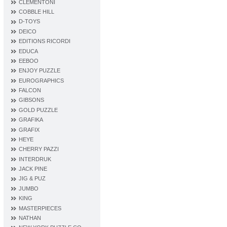
CLEMENTONI
COBBLE HILL
D‐TOYS
DEICO
EDITIONS RICORDI
EDUCA
EEBOO
ENJOY PUZZLE
EUROGRAPHICS
FALCON
GIBSONS
GOLD PUZZLE
GRAFIKA
GRAFIX
HEYE
CHERRY PAZZI
INTERDRUK
JACK PINE
JIG & PUZ
JUMBO
KING
MASTERPIECES
NATHAN