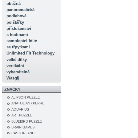
obtížná
panoramatická
podlahová
polštářky
příslušenství
s hodinami
samolepicí fólie
se třpytkami
Unlimited Fit Technology
velké dílky
vertikální
vybarvitelná
Wasgij
ZNAČKY
ALIPSON PUZZLE
ANATOLIAN / PERRE
AQUARIUS
ART PUZZLE
BLUEBIRD PUZZLE
BRAIN GAMES
CASTORLAND