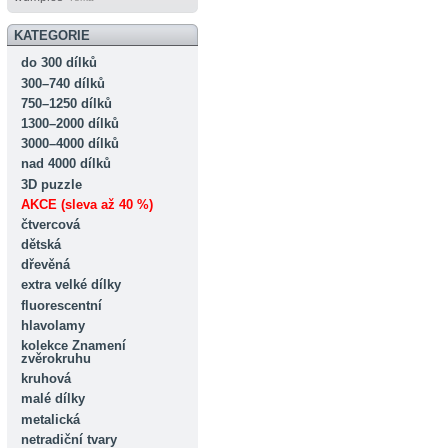
KATEGORIE
do 300 dílků
300–740 dílků
750–1250 dílků
1300–2000 dílků
3000–4000 dílků
nad 4000 dílků
3D puzzle
AKCE (sleva až 40 %)
čtvercová
dětská
dřevěná
extra velké dílky
fluorescentní
hlavolamy
kolekce Znamení
zvěrokruhu
kruhová
malé dílky
metalická
netradiční tvary