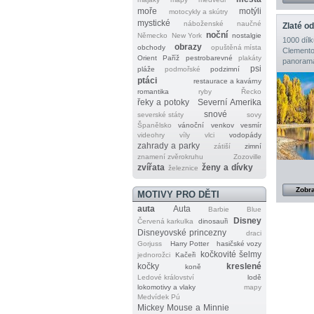
moře
motýli
motocykly a skútry
mystické
náboženské
naučné
Zlaté o
noční
Německo
New York
nostalgie
1000 dílk
obrazy
obchody
opuštěná místa
Clemento
Orient
Paříž
pestrobarevné
plakáty
panorama
psi
pláže
podmořské
podzimní
ptáci
restaurace a kavárny
romantika
ryby
Řecko
řeky a potoky
Severní Amerika
snové
severské státy
sovy
Španělsko
vánoční
venkov
vesmír
videohry
víly
vlci
vodopády
zahrady a parky
zátiší
zimní
znamení zvěrokruhu
Zozoville
zvířata
ženy a dívky
železnice
Zobra
MOTIVY PRO DĚTI
auta
Auta
Barbie
Blue
Disney
Červená karkulka
dinosauři
Disneyovské princezny
draci
Gorjuss
Harry Potter
hasičské vozy
kočkovité šelmy
jednorožci
Kačeři
kočky
kreslené
koně
Ledové království
lodě
lokomotivy a vlaky
mapy
Medvídek Pú
Mickey Mouse a Minnie