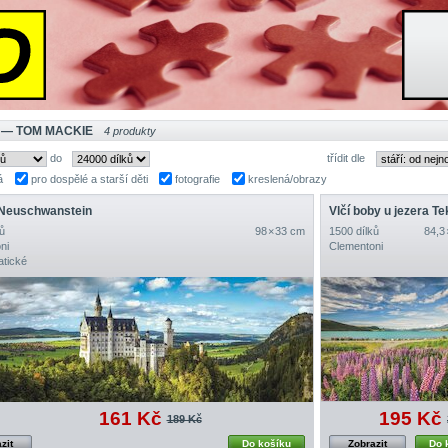
 — TOM MACKIE
4 produkty
do
třídit dle
á
pro dospělé a starší děti
fotografie
kreslená/obrazy
Neuschwanstein
Vlčí boby u jezera T
ů
98 × 33 cm
1500 dílků
84,3
ni
Clementoni
tické
161 Kč
195 Kč
189 Kč
zit
Do košíku
Zobrazit
Do 