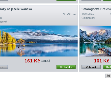
drazy na jezeře Wanaka
ů
98 × 33 cm
1000 dílků
7
ni
Clementoni
tické
161 Kč
161 Kč
189 Kč
zit
Do košíku
Zobrazit
Do 