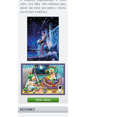
K ostatním objednávkám s 1000
nebo více dílky Vám můžeme jako
dárek dát mimo jiné jedno z těchto
puzzlí (bez krabičky):
Výběr dárku
NOVINKY