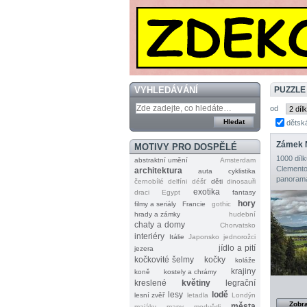
VYHLEDÁVÁNÍ
PUZZLE
od
dětsk
Zámek 
MOTIVY PRO DOSPĚLÉ
1000 dílk
abstraktní umění
Amsterdam
Clemento
architektura
auta
cyklistika
panorama
černobílé
delfíni
déšť
děti
dinosauři
exotika
draci
Egypt
fantasy
hory
filmy a seriály
Francie
gothic
hrady a zámky
hudební
chaty a domy
Chorvatsko
interiéry
Itálie
Japonsko
jednorožci
jídlo a pití
jezera
kočkovité šelmy
kočky
koláže
krajiny
koně
kostely a chrámy
kreslené
květiny
legrační
lesy
lodě
lesní zvěř
letadla
Londýn
Zobra
města
majáky
mapy
medvědi