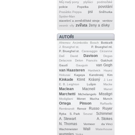
Můj malý pony
plyšáci
podmořské
povolání
policie
Popelka
psi
Prasátko Peppa
Sněhurka
Spider‐Man
stavební a zemědělské stroje
venkov
zvířata
ženy a dívky
vesmír
víly
AUTOŘI
Afremov
Arcimboldo
Bosch
Botticelli
J. Brueghel st.
P. Brueghel ml.
P. Brueghel st.
Caravaggio
Cézanne
Davison
Dalí
David
Degas
Delacroix
Delon
Francés
Galchutt
van Gogh
Gaudí
Gauguin
van Haasteren
Hardwick
Hayez
Hokusai
Kagaya
Kandinskij
Kim
Kinkade
Klimt
Krásný
J. Lee
E. B. Leighton
Lušpin
Macke
Maclean
Macneil
Manet
Marchetti
Misstigri
Michelangelo
Modigliani
Monet
Mucha
Munch
Ortega
Pinson
Raffaello
Russo
Ruyer
Rembrandt
Renoir
Schimmel
Ryba
S. Park
Seurat
A. Stewart
A. Stokes
N. Thomas
Vermeer
da Vinci
Wall
Wachtmeister
Waterhouse
wumples
Yerka