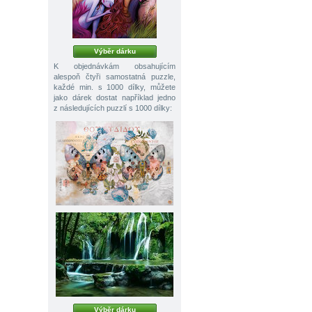
Výběr dárku
K objednávkám obsahujícím
alespoň čtyři samostatná puzzle,
každé min. s 1000 dílky, můžete
jako dárek dostat například jedno
z následujících puzzlí s 1000 dílky:
Výběr dárku