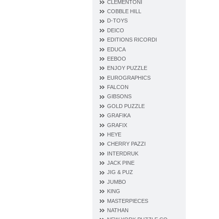
CLEMENTONI
COBBLE HILL
D‐TOYS
DEICO
EDITIONS RICORDI
EDUCA
EEBOO
ENJOY PUZZLE
EUROGRAPHICS
FALCON
GIBSONS
GOLD PUZZLE
GRAFIKA
GRAFIX
HEYE
CHERRY PAZZI
INTERDRUK
JACK PINE
JIG & PUZ
JUMBO
KING
MASTERPIECES
NATHAN