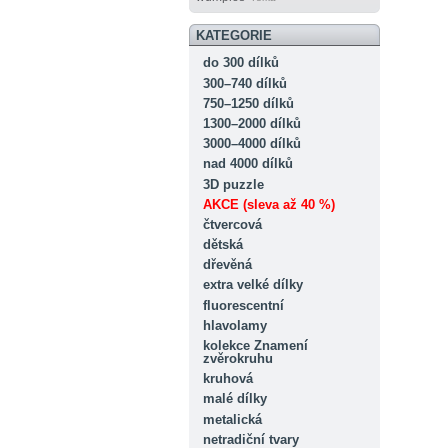
KATEGORIE
do 300 dílků
300–740 dílků
750–1250 dílků
1300–2000 dílků
3000–4000 dílků
nad 4000 dílků
3D puzzle
AKCE (sleva až 40 %)
čtvercová
dětská
dřevěná
extra velké dílky
fluorescentní
hlavolamy
kolekce Znamení
zvěrokruhu
kruhová
malé dílky
metalická
netradiční tvary