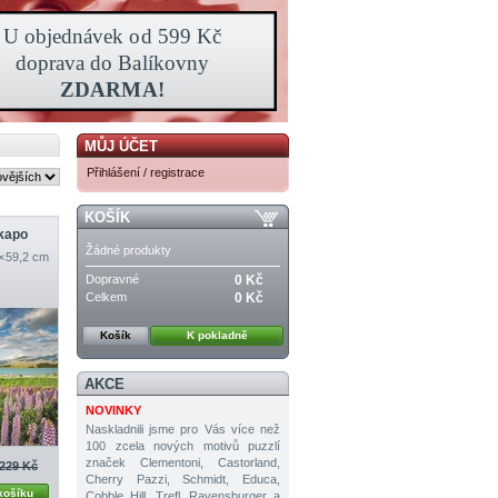
MŮJ ÚČET
Přihlášení / registrace
KOŠÍK
ekapo
Žádné produkty
 × 59,2 cm
Dopravné
0 Kč
Celkem
0 Kč
Košík
K pokladně
AKCE
NOVINKY
Naskladnili jsme pro Vás více než
100 zcela nových motivů puzzlí
značek Clementoni, Castorland,
229 Kč
Cherry Pazzi, Schmidt, Educa,
košíku
Cobble Hill, Trefl, Ravensburger a