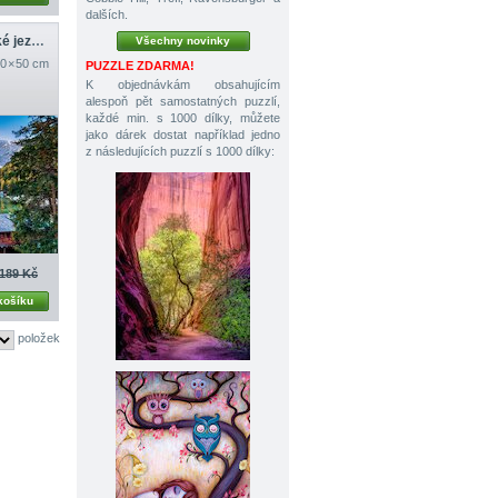
dalších.
Smaragdové Braieské jezero
Všechny novinky
0 × 50 cm
PUZZLE ZDARMA!
K objednávkám obsahujícím
alespoň pět samostatných puzzlí,
každé min. s 1000 dílky, můžete
jako dárek dostat například jedno
z následujících puzzlí s 1000 dílky:
189 Kč
košíku
položek