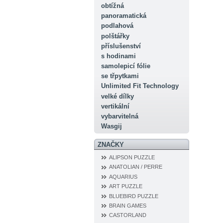
obtížná
panoramatická
podlahová
polštářky
příslušenství
s hodinami
samolepicí fólie
se třpytkami
Unlimited Fit Technology
velké dílky
vertikální
vybarvitelná
Wasgij
ZNAČKY
ALIPSON PUZZLE
ANATOLIAN / PERRE
AQUARIUS
ART PUZZLE
BLUEBIRD PUZZLE
BRAIN GAMES
CASTORLAND