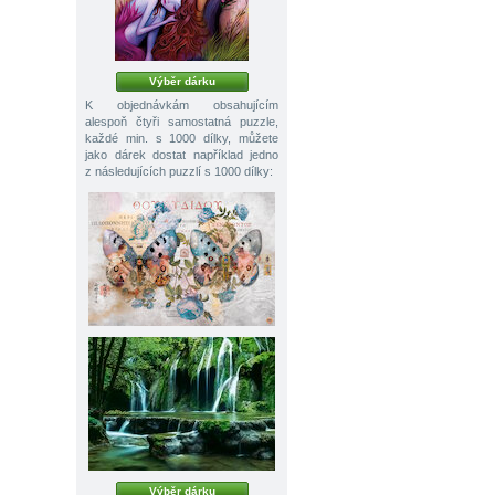
Výběr dárku
K objednávkám obsahujícím
alespoň čtyři samostatná puzzle,
každé min. s 1000 dílky, můžete
jako dárek dostat například jedno
z následujících puzzlí s 1000 dílky:
Výběr dárku