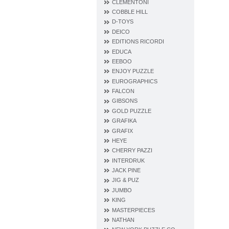
CLEMENTONI
COBBLE HILL
D‐TOYS
DEICO
EDITIONS RICORDI
EDUCA
EEBOO
ENJOY PUZZLE
EUROGRAPHICS
FALCON
GIBSONS
GOLD PUZZLE
GRAFIKA
GRAFIX
HEYE
CHERRY PAZZI
INTERDRUK
JACK PINE
JIG & PUZ
JUMBO
KING
MASTERPIECES
NATHAN