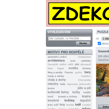
VYHLEDÁVÁNÍ
PUZZLE
od
dětsk
Sousedé
MOTIVY PRO DOSPĚLÉ
500 dílků
abstraktní umění
Amsterdam
SunsOut
architektura
auta
cyklistika
černobílé
delfíni
déšť
děti
dinosauři
exotika
draci
Egypt
fantasy
hory
filmy a seriály
Francie
gothic
hrady a zámky
hudební
chaty a domy
Chorvatsko
interiéry
Itálie
Japonsko
jednorožci
jídlo a pití
jezera
kočkovité šelmy
kočky
koláže
krajiny
koně
kostely a chrámy
kreslené
květiny
legrační
lesy
lodě
lesní zvěř
letadla
Londýn
Zobra
města
majáky
mapy
medvědi