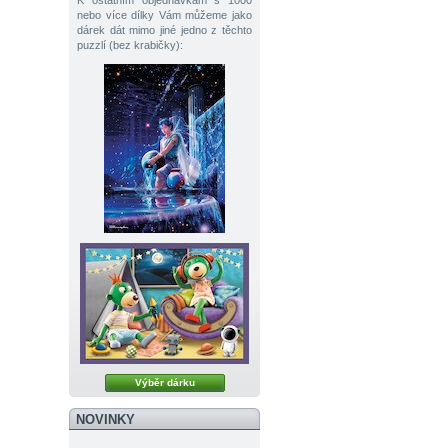
K ostatním objednávkám s 1000
nebo více dílky Vám můžeme jako
dárek dát mimo jiné jedno z těchto
puzzlí (bez krabičky):
Výběr dárku
NOVINKY