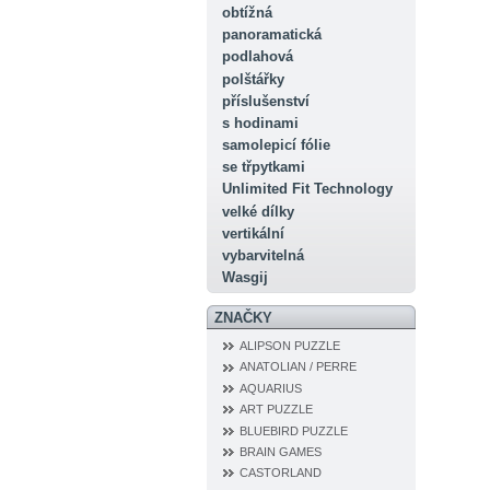
obtížná
panoramatická
podlahová
polštářky
příslušenství
s hodinami
samolepicí fólie
se třpytkami
Unlimited Fit Technology
velké dílky
vertikální
vybarvitelná
Wasgij
ZNAČKY
ALIPSON PUZZLE
ANATOLIAN / PERRE
AQUARIUS
ART PUZZLE
BLUEBIRD PUZZLE
BRAIN GAMES
CASTORLAND