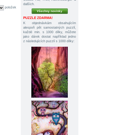
dalších.
položek
Všechny novinky
PUZZLE ZDARMA!
K objednávkám obsahujícím
alespoň pět samostatných puzzlí,
každé min. s 1000 dílky, můžete
jako dárek dostat například jedno
z následujících puzzlí s 1000 dílky: