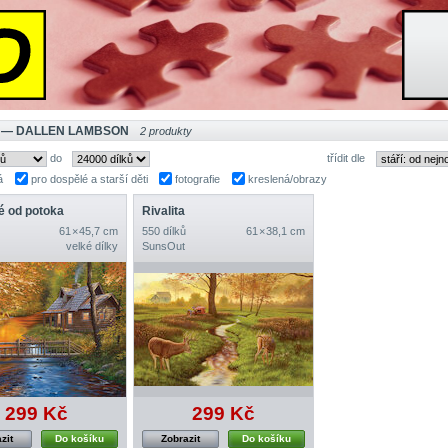
 — DALLEN LAMBSON
2 produkty
do
třídit dle
á
pro dospělé a starší děti
fotografie
kreslená/obrazy
 od potoka
Rivalita
61 × 45,7 cm
550 dílků
61 × 38,1 cm
velké dílky
SunsOut
299 Kč
299 Kč
zit
Do košíku
Zobrazit
Do košíku