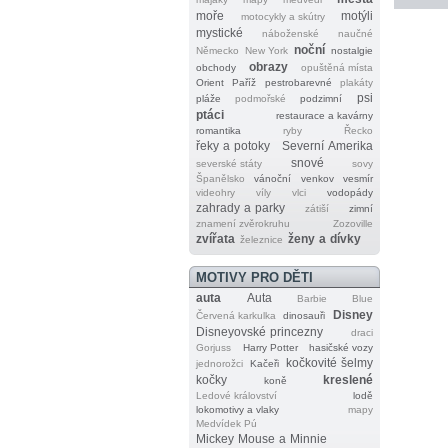
moře
motýli
motocykly a skútry
mystické
náboženské
naučné
noční
Německo
New York
nostalgie
obrazy
obchody
opuštěná místa
Orient
Paříž
pestrobarevné
plakáty
psi
pláže
podmořské
podzimní
ptáci
restaurace a kavárny
romantika
ryby
Řecko
řeky a potoky
Severní Amerika
snové
severské státy
sovy
Španělsko
vánoční
venkov
vesmír
videohry
víly
vlci
vodopády
zahrady a parky
zátiší
zimní
znamení zvěrokruhu
Zozoville
zvířata
ženy a dívky
železnice
MOTIVY PRO DĚTI
auta
Auta
Barbie
Blue
Disney
Červená karkulka
dinosauři
Disneyovské princezny
draci
Gorjuss
Harry Potter
hasičské vozy
kočkovité šelmy
jednorožci
Kačeři
kočky
kreslené
koně
Ledové království
lodě
lokomotivy a vlaky
mapy
Medvídek Pú
Mickey Mouse a Minnie