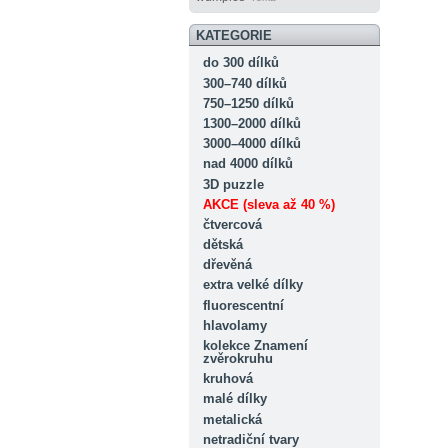
KATEGORIE
do 300 dílků
300–740 dílků
750–1250 dílků
1300–2000 dílků
3000–4000 dílků
nad 4000 dílků
3D puzzle
AKCE (sleva až 40 %)
čtvercová
dětská
dřevěná
extra velké dílky
fluorescentní
hlavolamy
kolekce Znamení
zvěrokruhu
kruhová
malé dílky
metalická
netradiční tvary