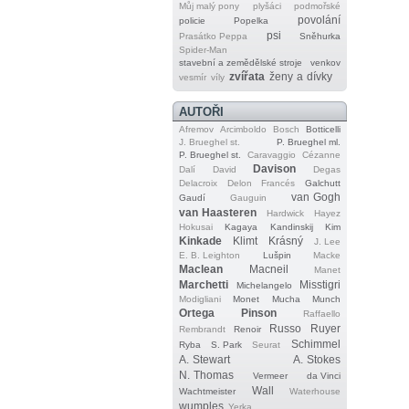
Můj malý pony
plyšáci
podmořské
povolání
policie
Popelka
psi
Prasátko Peppa
Sněhurka
Spider‐Man
stavební a zemědělské stroje
venkov
zvířata
ženy a dívky
vesmír
víly
AUTOŘI
Afremov
Arcimboldo
Bosch
Botticelli
J. Brueghel st.
P. Brueghel ml.
P. Brueghel st.
Caravaggio
Cézanne
Davison
Dalí
David
Degas
Delacroix
Delon
Francés
Galchutt
van Gogh
Gaudí
Gauguin
van Haasteren
Hardwick
Hayez
Hokusai
Kagaya
Kandinskij
Kim
Kinkade
Klimt
Krásný
J. Lee
E. B. Leighton
Lušpin
Macke
Maclean
Macneil
Manet
Marchetti
Misstigri
Michelangelo
Modigliani
Monet
Mucha
Munch
Ortega
Pinson
Raffaello
Russo
Ruyer
Rembrandt
Renoir
Schimmel
Ryba
S. Park
Seurat
A. Stewart
A. Stokes
N. Thomas
Vermeer
da Vinci
Wall
Wachtmeister
Waterhouse
wumples
Yerka