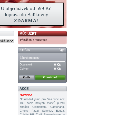
MŮJ ÚČET
Přihlášení / registrace
KOŠÍK
Žádné produkty
Dopravné
0 Kč
Celkem
0 Kč
Košík
K pokladně
AKCE
NOVINKY
Naskladnili jsme pro Vás více než
100 zcela nových motivů puzzlí
značek Clementoni, Castorland,
Cherry Pazzi, Schmidt, Educa,
Cobble Hill, Trefl, Ravensburger a