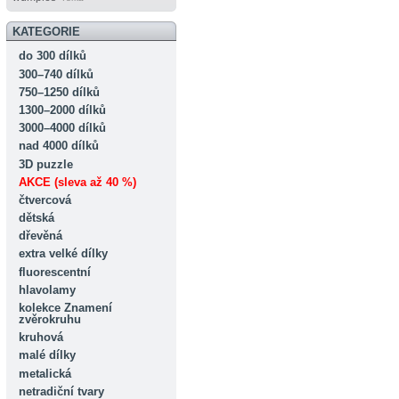
KATEGORIE
do 300 dílků
300–740 dílků
750–1250 dílků
1300–2000 dílků
3000–4000 dílků
nad 4000 dílků
3D puzzle
AKCE (sleva až 40 %)
čtvercová
dětská
dřevěná
extra velké dílky
fluorescentní
hlavolamy
kolekce Znamení
zvěrokruhu
kruhová
malé dílky
metalická
netradiční tvary