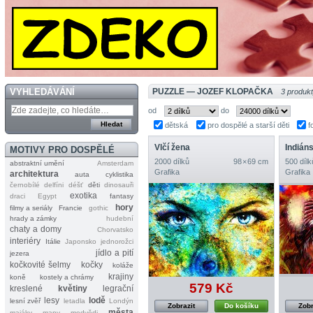
VYHLEDÁVÁNÍ
PUZZLE — JOZEF KLOPAČKA
3 produk
od
do
dětská
pro dospělé a starší děti
f
Vlčí žena
Indián
MOTIVY PRO DOSPĚLÉ
2000 dílků
98 × 69 cm
500 dílk
abstraktní umění
Amsterdam
Grafika
Grafika
architektura
auta
cyklistika
černobílé
delfíni
déšť
děti
dinosauři
exotika
draci
Egypt
fantasy
hory
filmy a seriály
Francie
gothic
hrady a zámky
hudební
chaty a domy
Chorvatsko
interiéry
Itálie
Japonsko
jednorožci
jídlo a pití
jezera
kočkovité šelmy
kočky
koláže
krajiny
koně
kostely a chrámy
579 Kč
kreslené
květiny
legrační
lesy
lodě
lesní zvěř
letadla
Londýn
Zobrazit
Do košíku
Zobr
města
majáky
mapy
medvědi