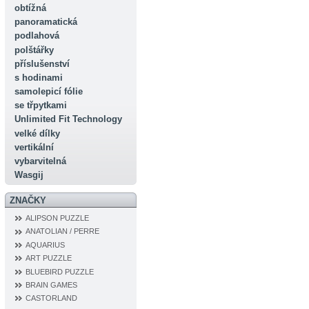
obtížná
panoramatická
podlahová
polštářky
příslušenství
s hodinami
samolepicí fólie
se třpytkami
Unlimited Fit Technology
velké dílky
vertikální
vybarvitelná
Wasgij
ZNAČKY
ALIPSON PUZZLE
ANATOLIAN / PERRE
AQUARIUS
ART PUZZLE
BLUEBIRD PUZZLE
BRAIN GAMES
CASTORLAND