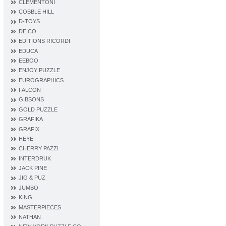
CLEMENTONI
COBBLE HILL
D‐TOYS
DEICO
EDITIONS RICORDI
EDUCA
EEBOO
ENJOY PUZZLE
EUROGRAPHICS
FALCON
GIBSONS
GOLD PUZZLE
GRAFIKA
GRAFIX
HEYE
CHERRY PAZZI
INTERDRUK
JACK PINE
JIG & PUZ
JUMBO
KING
MASTERPIECES
NATHAN