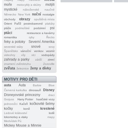
moře
motýli
motocykly a skútry
mystické
náboženské
naučné
noční
Německo
New York
nostalgie
obrazy
obchody
opuštěná místa
Orient
Paříž
pestrobarevné
plakáty
psi
pláže
podmořské
podzimní
ptáci
restaurace a kavárny
romantika
ryby
Řecko
řeky a potoky
Severní Amerika
snové
severské státy
sovy
Španělsko
vánoční
venkov
vesmír
videohry
víly
vlci
vodopády
zahrady a parky
zátiší
zimní
znamení zvěrokruhu
Zozoville
zvířata
ženy a dívky
železnice
MOTIVY PRO DĚTI
auta
Auta
Barbie
Blue
Disney
Červená karkulka
dinosauři
Disneyovské princezny
draci
Gorjuss
Harry Potter
hasičské vozy
kočkovité šelmy
jednorožci
Kačeři
kočky
kreslené
koně
Ledové království
lodě
lokomotivy a vlaky
mapy
Medvídek Pú
Mickey Mouse a Minnie