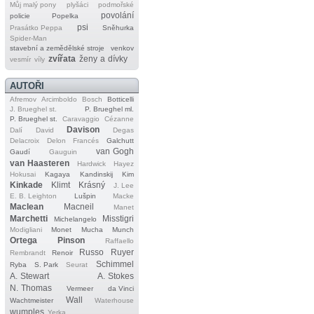
Můj malý pony
plyšáci
podmořské
povolání
policie
Popelka
psi
Prasátko Peppa
Sněhurka
Spider‐Man
stavební a zemědělské stroje
venkov
zvířata
ženy a dívky
vesmír
víly
AUTOŘI
Afremov
Arcimboldo
Bosch
Botticelli
J. Brueghel st.
P. Brueghel ml.
P. Brueghel st.
Caravaggio
Cézanne
Davison
Dalí
David
Degas
Delacroix
Delon
Francés
Galchutt
van Gogh
Gaudí
Gauguin
van Haasteren
Hardwick
Hayez
Hokusai
Kagaya
Kandinskij
Kim
Kinkade
Klimt
Krásný
J. Lee
E. B. Leighton
Lušpin
Macke
Maclean
Macneil
Manet
Marchetti
Misstigri
Michelangelo
Modigliani
Monet
Mucha
Munch
Ortega
Pinson
Raffaello
Russo
Ruyer
Rembrandt
Renoir
Schimmel
Ryba
S. Park
Seurat
A. Stewart
A. Stokes
N. Thomas
Vermeer
da Vinci
Wall
Wachtmeister
Waterhouse
wumples
Yerka