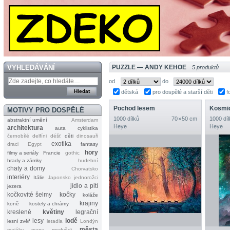
VYHLEDÁVÁNÍ
PUZZLE — ANDY KEHOE
5 produktů
od
do
dětská
pro dospělé a starší děti
f
Pochod lesem
Kosmi
MOTIVY PRO DOSPĚLÉ
1000 dílků
70 × 50 cm
1000 díl
abstraktní umění
Amsterdam
Heye
Heye
architektura
auta
cyklistika
černobílé
delfíni
déšť
děti
dinosauři
exotika
draci
Egypt
fantasy
hory
filmy a seriály
Francie
gothic
hrady a zámky
hudební
chaty a domy
Chorvatsko
interiéry
Itálie
Japonsko
jednorožci
jídlo a pití
jezera
kočkovité šelmy
kočky
koláže
krajiny
koně
kostely a chrámy
kreslené
květiny
legrační
lesy
lodě
lesní zvěř
letadla
Londýn
města
majáky
mapy
medvědi