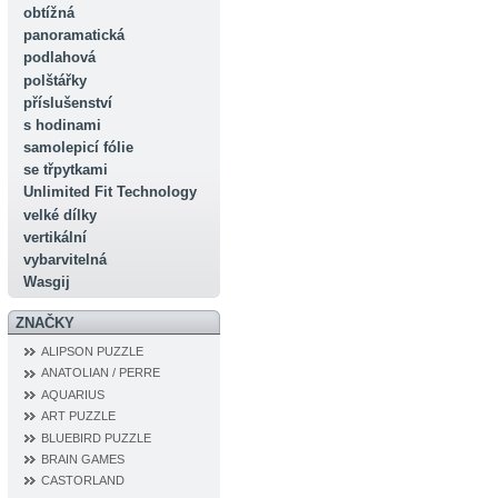
obtížná
panoramatická
podlahová
polštářky
příslušenství
s hodinami
samolepicí fólie
se třpytkami
Unlimited Fit Technology
velké dílky
vertikální
vybarvitelná
Wasgij
ZNAČKY
ALIPSON PUZZLE
ANATOLIAN / PERRE
AQUARIUS
ART PUZZLE
BLUEBIRD PUZZLE
BRAIN GAMES
CASTORLAND