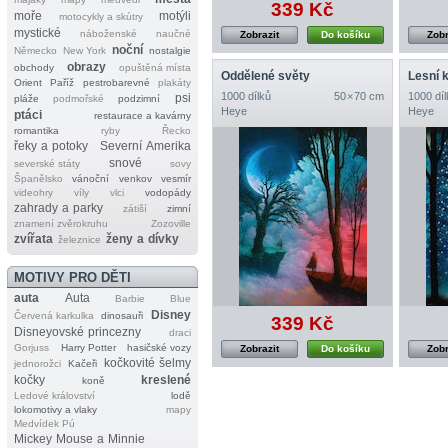
339 Kč
moře
motýli
motocykly a skútry
mystické
náboženské
naučné
Zobrazit
Do košíku
Zobr
noční
Německo
New York
nostalgie
obrazy
obchody
opuštěná místa
Oddělené světy
Lesní 
Orient
Paříž
pestrobarevné
plakáty
1000 dílků
50 × 70 cm
1000 díl
psi
pláže
podmořské
podzimní
Heye
Heye
ptáci
restaurace a kavárny
romantika
ryby
Řecko
řeky a potoky
Severní Amerika
snové
severské státy
sovy
Španělsko
vánoční
venkov
vesmír
videohry
víly
vlci
vodopády
zahrady a parky
zátiší
zimní
znamení zvěrokruhu
Zozoville
zvířata
ženy a dívky
železnice
MOTIVY PRO DĚTI
auta
Auta
Barbie
Blue
Disney
Červená karkulka
dinosauři
339 Kč
Disneyovské princezny
draci
Gorjuss
Harry Potter
hasičské vozy
Zobrazit
Do košíku
Zobr
kočkovité šelmy
jednorožci
Kačeři
kočky
kreslené
koně
Ledové království
lodě
lokomotivy a vlaky
mapy
Medvídek Pú
Mickey Mouse a Minnie