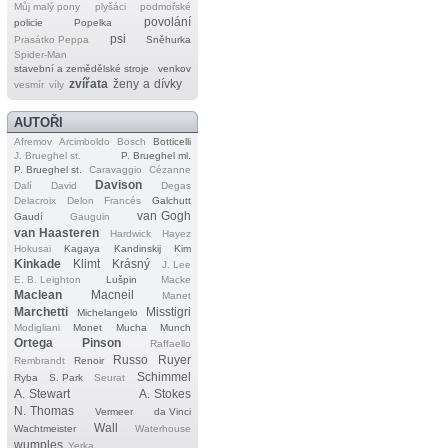
Můj malý pony
plyšáci
podmořské
povolání
policie
Popelka
psi
Prasátko Peppa
Sněhurka
Spider‐Man
stavební a zemědělské stroje
venkov
zvířata
ženy a dívky
vesmír
víly
AUTOŘI
Afremov
Arcimboldo
Bosch
Botticelli
J. Brueghel st.
P. Brueghel ml.
P. Brueghel st.
Caravaggio
Cézanne
Davison
Dalí
David
Degas
Delacroix
Delon
Francés
Galchutt
van Gogh
Gaudí
Gauguin
van Haasteren
Hardwick
Hayez
Hokusai
Kagaya
Kandinskij
Kim
Kinkade
Klimt
Krásný
J. Lee
E. B. Leighton
Lušpin
Macke
Maclean
Macneil
Manet
Marchetti
Misstigri
Michelangelo
Modigliani
Monet
Mucha
Munch
Ortega
Pinson
Raffaello
Russo
Ruyer
Rembrandt
Renoir
Schimmel
Ryba
S. Park
Seurat
A. Stewart
A. Stokes
N. Thomas
Vermeer
da Vinci
Wall
Wachtmeister
Waterhouse
wumples
Yerka