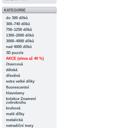
KATEGORIE
do 300 dílků
300–740 dílků
750–1250 dílků
1300–2000 dílků
3000–4000 dílků
nad 4000 dílků
3D puzzle
AKCE (sleva až 40 %)
čtvercová
dětská
dřevěná
extra velké dílky
fluorescentní
hlavolamy
kolekce Znamení
zvěrokruhu
kruhová
malé dílky
metalická
netradiční tvary