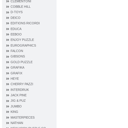
CLEMENTONI
COBBLE HILL
D‐TOYS
DEICO
EDITIONS RICORDI
EDUCA
EEBOO
ENJOY PUZZLE
EUROGRAPHICS
FALCON
GIBSONS
GOLD PUZZLE
GRAFIKA
GRAFIX
HEYE
CHERRY PAZZI
INTERDRUK
JACK PINE
JIG & PUZ
JUMBO
KING
MASTERPIECES
NATHAN