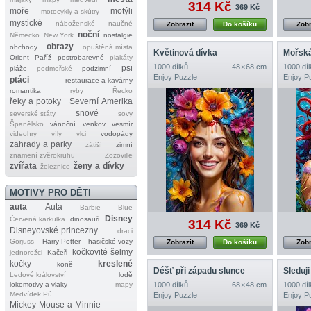
314 Kč
369 Kč
moře
motýli
motocykly a skútry
mystické
náboženské
naučné
Zobrazit
Do košíku
Zobr
noční
Německo
New York
nostalgie
obrazy
obchody
opuštěná místa
Květinová dívka
Mořsk
Orient
Paříž
pestrobarevné
plakáty
1000 dílků
48 × 68 cm
1000 díl
psi
pláže
podmořské
podzimní
Enjoy Puzzle
Enjoy P
ptáci
restaurace a kavárny
romantika
ryby
Řecko
řeky a potoky
Severní Amerika
snové
severské státy
sovy
Španělsko
vánoční
venkov
vesmír
videohry
víly
vlci
vodopády
zahrady a parky
zátiší
zimní
znamení zvěrokruhu
Zozoville
zvířata
ženy a dívky
železnice
MOTIVY PRO DĚTI
auta
Auta
Barbie
Blue
Disney
Červená karkulka
dinosauři
314 Kč
369 Kč
Disneyovské princezny
draci
Gorjuss
Harry Potter
hasičské vozy
Zobrazit
Do košíku
Zobr
kočkovité šelmy
jednorožci
Kačeři
kočky
kreslené
koně
Déšť při západu slunce
Sleduji
Ledové království
lodě
lokomotivy a vlaky
mapy
1000 dílků
68 × 48 cm
1000 díl
Medvídek Pú
Enjoy Puzzle
Enjoy P
Mickey Mouse a Minnie