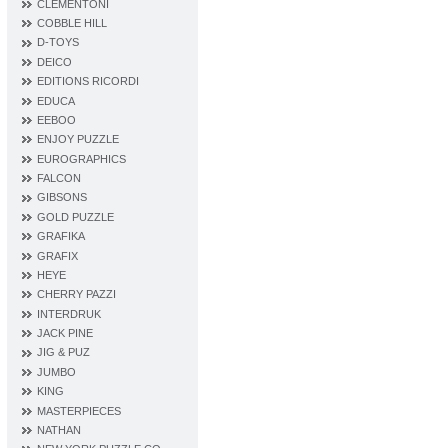
CLEMENTONI
COBBLE HILL
D‐TOYS
DEICO
EDITIONS RICORDI
EDUCA
EEBOO
ENJOY PUZZLE
EUROGRAPHICS
FALCON
GIBSONS
GOLD PUZZLE
GRAFIKA
GRAFIX
HEYE
CHERRY PAZZI
INTERDRUK
JACK PINE
JIG & PUZ
JUMBO
KING
MASTERPIECES
NATHAN