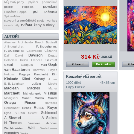
Můj malý pony
plyšáci
podmořské
povolání
policie
Popelka
psi
Prasátko Peppa
Sněhurka
Spider‐Man
stavební a zemědělské stroje
venkov
zvířata
ženy a dívky
vesmír
víly
AUTOŘI
Afremov
Arcimboldo
Bosch
Botticelli
J. Brueghel st.
P. Brueghel ml.
P. Brueghel st.
Caravaggio
Cézanne
Davison
314 Kč
Dalí
David
Degas
369 Kč
Delacroix
Delon
Francés
Galchutt
van Gogh
Zobrazit
Do košíku
Zobr
Gaudí
Gauguin
van Haasteren
Hardwick
Hayez
Hokusai
Kagaya
Kandinskij
Kim
Kouzelný vlčí portrét
Kinkade
Klimt
Krásný
J. Lee
1000 dílků
48 × 68 cm
E. B. Leighton
Lušpin
Macke
Enjoy Puzzle
Maclean
Macneil
Manet
Marchetti
Misstigri
Michelangelo
Modigliani
Monet
Mucha
Munch
Ortega
Pinson
Raffaello
Russo
Ruyer
Rembrandt
Renoir
Schimmel
Ryba
S. Park
Seurat
A. Stewart
A. Stokes
N. Thomas
Vermeer
da Vinci
Wall
Wachtmeister
Waterhouse
wumples
Yerka