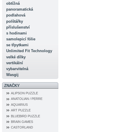
obtížná
panoramatická
podlahová
polštářky
příslušenství
s hodinami
samolepicí fólie
se třpytkami
Unlimited Fit Technology
velké dílky
vertikální
vybarvitelná
Wasgij
ZNAČKY
ALIPSON PUZZLE
ANATOLIAN / PERRE
AQUARIUS
ART PUZZLE
BLUEBIRD PUZZLE
BRAIN GAMES
CASTORLAND