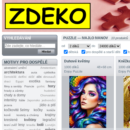
VYHLEDÁVÁNÍ
PUZZLE — IVAJLO IVANOV
10 produktů
od
do
dětská
pro dospělé a starší děti
f
Duhové květiny
Kněžk
MOTIVY PRO DOSPĚLÉ
1000 dílků
48 × 68 cm
1000 díl
abstraktní umění
Amsterdam
Enjoy Puzzle
Enjoy P
architektura
auta
cyklistika
černobílé
delfíni
déšť
děti
dinosauři
exotika
draci
Egypt
fantasy
hory
filmy a seriály
Francie
gothic
hrady a zámky
hudební
chaty a domy
Chorvatsko
interiéry
Itálie
Japonsko
jednorožci
jídlo a pití
jezera
kočkovité šelmy
kočky
koláže
krajiny
koně
kostely a chrámy
kreslené
květiny
legrační
lesy
lodě
lesní zvěř
letadla
Londýn
města
majáky
mapy
medvědi