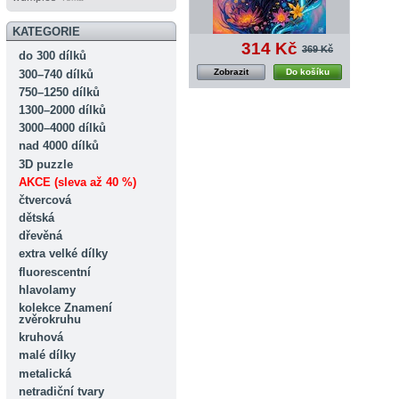
KATEGORIE
314 Kč
369 Kč
do 300 dílků
Zobrazit
Do košíku
300–740 dílků
750–1250 dílků
1300–2000 dílků
3000–4000 dílků
nad 4000 dílků
3D puzzle
AKCE (sleva až 40 %)
čtvercová
dětská
dřevěná
extra velké dílky
fluorescentní
hlavolamy
kolekce Znamení
zvěrokruhu
kruhová
malé dílky
metalická
netradiční tvary