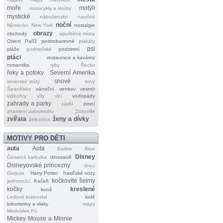
moře
motýli
motocykly a skútry
mystické
náboženské
naučné
noční
Německo
New York
nostalgie
obrazy
obchody
opuštěná místa
Orient
Paříž
pestrobarevné
plakáty
psi
pláže
podmořské
podzimní
ptáci
restaurace a kavárny
romantika
ryby
Řecko
řeky a potoky
Severní Amerika
snové
severské státy
sovy
Španělsko
vánoční
venkov
vesmír
videohry
víly
vlci
vodopády
zahrady a parky
zátiší
zimní
znamení zvěrokruhu
Zozoville
zvířata
ženy a dívky
železnice
MOTIVY PRO DĚTI
auta
Auta
Barbie
Blue
Disney
Červená karkulka
dinosauři
Disneyovské princezny
draci
Gorjuss
Harry Potter
hasičské vozy
kočkovité šelmy
jednorožci
Kačeři
kočky
kreslené
koně
Ledové království
lodě
lokomotivy a vlaky
mapy
Medvídek Pú
Mickey Mouse a Minnie