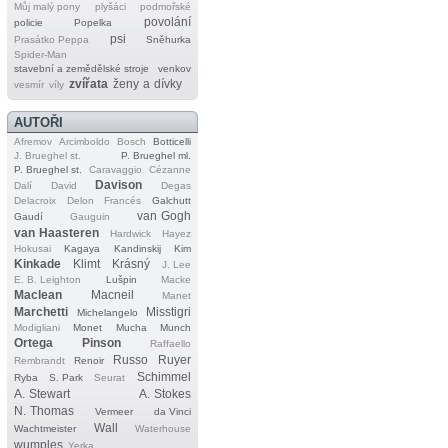
Můj malý pony
plyšáci
podmořské
povolání
policie
Popelka
psi
Prasátko Peppa
Sněhurka
Spider‐Man
stavební a zemědělské stroje
venkov
zvířata
ženy a dívky
vesmír
víly
AUTOŘI
Afremov
Arcimboldo
Bosch
Botticelli
J. Brueghel st.
P. Brueghel ml.
P. Brueghel st.
Caravaggio
Cézanne
Davison
Dalí
David
Degas
Delacroix
Delon
Francés
Galchutt
van Gogh
Gaudí
Gauguin
van Haasteren
Hardwick
Hayez
Hokusai
Kagaya
Kandinskij
Kim
Kinkade
Klimt
Krásný
J. Lee
E. B. Leighton
Lušpin
Macke
Maclean
Macneil
Manet
Marchetti
Misstigri
Michelangelo
Modigliani
Monet
Mucha
Munch
Ortega
Pinson
Raffaello
Russo
Ruyer
Rembrandt
Renoir
Schimmel
Ryba
S. Park
Seurat
A. Stewart
A. Stokes
N. Thomas
Vermeer
da Vinci
Wall
Wachtmeister
Waterhouse
wumples
Yerka