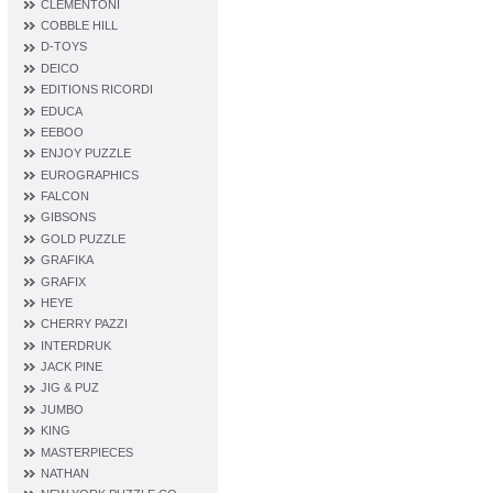
CLEMENTONI
COBBLE HILL
D‐TOYS
DEICO
EDITIONS RICORDI
EDUCA
EEBOO
ENJOY PUZZLE
EUROGRAPHICS
FALCON
GIBSONS
GOLD PUZZLE
GRAFIKA
GRAFIX
HEYE
CHERRY PAZZI
INTERDRUK
JACK PINE
JIG & PUZ
JUMBO
KING
MASTERPIECES
NATHAN