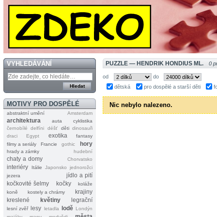
VYHLEDÁVÁNÍ
PUZZLE — HENDRIK HONDIUS ML.
0 p
od
do
dětská
pro dospělé a starší děti
f
MOTIVY PRO DOSPĚLÉ
Nic nebylo nalezeno.
abstraktní umění
Amsterdam
architektura
auta
cyklistika
černobílé
delfíni
déšť
děti
dinosauři
exotika
draci
Egypt
fantasy
hory
filmy a seriály
Francie
gothic
hrady a zámky
hudební
chaty a domy
Chorvatsko
interiéry
Itálie
Japonsko
jednorožci
jídlo a pití
jezera
kočkovité šelmy
kočky
koláže
krajiny
koně
kostely a chrámy
kreslené
květiny
legrační
lesy
lodě
lesní zvěř
letadla
Londýn
města
majáky
mapy
medvědi