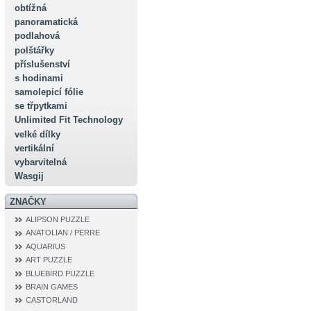
obtížná
panoramatická
podlahová
polštářky
příslušenství
s hodinami
samolepicí fólie
se třpytkami
Unlimited Fit Technology
velké dílky
vertikální
vybarvitelná
Wasgij
ZNAČKY
ALIPSON PUZZLE
ANATOLIAN / PERRE
AQUARIUS
ART PUZZLE
BLUEBIRD PUZZLE
BRAIN GAMES
CASTORLAND