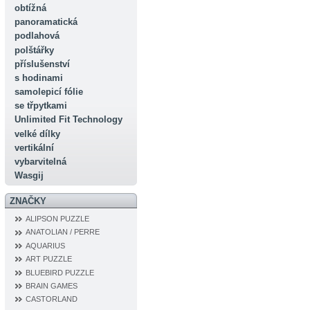
obtížná
panoramatická
podlahová
polštářky
příslušenství
s hodinami
samolepicí fólie
se třpytkami
Unlimited Fit Technology
velké dílky
vertikální
vybarvitelná
Wasgij
ZNAČKY
ALIPSON PUZZLE
ANATOLIAN / PERRE
AQUARIUS
ART PUZZLE
BLUEBIRD PUZZLE
BRAIN GAMES
CASTORLAND