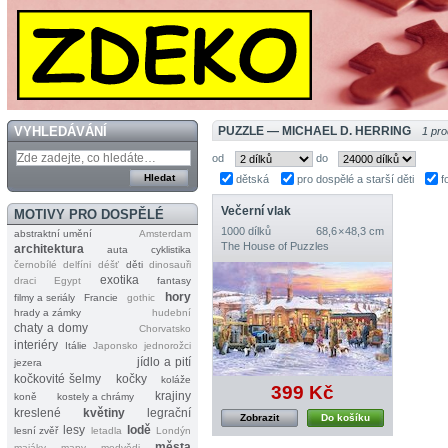
VYHLEDÁVÁNÍ
PUZZLE — MICHAEL D. HERRING
1 pro
od
do
dětská
pro dospělé a starší děti
f
Večerní vlak
MOTIVY PRO DOSPĚLÉ
1000 dílků
68,6 × 48,3 cm
abstraktní umění
Amsterdam
The House of Puzzles
architektura
auta
cyklistika
černobílé
delfíni
déšť
děti
dinosauři
exotika
draci
Egypt
fantasy
hory
filmy a seriály
Francie
gothic
hrady a zámky
hudební
chaty a domy
Chorvatsko
interiéry
Itálie
Japonsko
jednorožci
jídlo a pití
jezera
kočkovité šelmy
kočky
koláže
399 Kč
krajiny
koně
kostely a chrámy
kreslené
květiny
legrační
Zobrazit
Do košíku
lesy
lodě
lesní zvěř
letadla
Londýn
města
majáky
mapy
medvědi