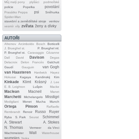
Můj malý pony
plyšáci
podmořské
povolání
policie
Popelka
psi
Prasátko Peppa
Sněhurka
Spider‐Man
stavební a zemědělské stroje
venkov
zvířata
ženy a dívky
vesmír
víly
AUTOŘI
Afremov
Arcimboldo
Bosch
Botticelli
J. Brueghel st.
P. Brueghel ml.
P. Brueghel st.
Caravaggio
Cézanne
Davison
Dalí
David
Degas
Delacroix
Delon
Francés
Galchutt
van Gogh
Gaudí
Gauguin
van Haasteren
Hardwick
Hayez
Hokusai
Kagaya
Kandinskij
Kim
Kinkade
Klimt
Krásný
J. Lee
E. B. Leighton
Lušpin
Macke
Maclean
Macneil
Manet
Marchetti
Misstigri
Michelangelo
Modigliani
Monet
Mucha
Munch
Ortega
Pinson
Raffaello
Russo
Ruyer
Rembrandt
Renoir
Schimmel
Ryba
S. Park
Seurat
A. Stewart
A. Stokes
N. Thomas
Vermeer
da Vinci
Wall
Wachtmeister
Waterhouse
wumples
Yerka