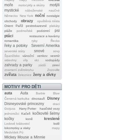
moře
motýli
motocykly a skútry
mystické
náboženské
naučné
noční
Německo
New York
nostalgie
obrazy
obchody
opuštěná místa
Orient
Paříž
pestrobarevné
plakáty
psi
pláže
podmořské
podzimní
ptáci
restaurace a kavárny
romantika
ryby
Řecko
řeky a potoky
Severní Amerika
snové
severské státy
sovy
Španělsko
vánoční
venkov
vesmír
videohry
víly
vlci
vodopády
zahrady a parky
zátiší
zimní
znamení zvěrokruhu
Zozoville
zvířata
ženy a dívky
železnice
MOTIVY PRO DĚTI
auta
Auta
Barbie
Blue
Disney
Červená karkulka
dinosauři
Disneyovské princezny
draci
Gorjuss
Harry Potter
hasičské vozy
kočkovité šelmy
jednorožci
Kačeři
kočky
kreslené
koně
Ledové království
lodě
lokomotivy a vlaky
mapy
Medvídek Pú
Mickey Mouse a Minnie