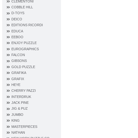
CLEMENTONI
COBBLE HILL
D‐TOYS
DEICO
EDITIONS RICORDI
EDUCA
EEBOO
ENJOY PUZZLE
EUROGRAPHICS
FALCON
GIBSONS
GOLD PUZZLE
GRAFIKA
GRAFIX
HEYE
CHERRY PAZZI
INTERDRUK
JACK PINE
JIG & PUZ
JUMBO
KING
MASTERPIECES
NATHAN