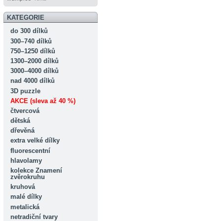
KATEGORIE
do 300 dílků
300–740 dílků
750–1250 dílků
1300–2000 dílků
3000–4000 dílků
nad 4000 dílků
3D puzzle
AKCE (sleva až 40 %)
čtvercová
dětská
dřevěná
extra velké dílky
fluorescentní
hlavolamy
kolekce Znamení
zvěrokruhu
kruhová
malé dílky
metalická
netradiční tvary