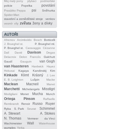
Můj malý pony
plyšáci
podmořské
povolání
policie
Popelka
psi
Prasátko Peppa
Sněhurka
Spider‐Man
stavební a zemědělské stroje
venkov
zvířata
ženy a dívky
vesmír
víly
AUTOŘI
Afremov
Arcimboldo
Bosch
Botticelli
J. Brueghel st.
P. Brueghel ml.
P. Brueghel st.
Caravaggio
Cézanne
Davison
Dalí
David
Degas
Delacroix
Delon
Francés
Galchutt
van Gogh
Gaudí
Gauguin
van Haasteren
Hardwick
Hayez
Hokusai
Kagaya
Kandinskij
Kim
Kinkade
Klimt
Krásný
J. Lee
E. B. Leighton
Lušpin
Macke
Maclean
Macneil
Manet
Marchetti
Misstigri
Michelangelo
Mucha
Modigliani
Monet
Munch
Ortega
Pinson
Raffaello
Russo
Ruyer
Rembrandt
Renoir
Schimmel
Ryba
S. Park
Seurat
A. Stewart
A. Stokes
N. Thomas
Vermeer
da Vinci
Wall
Wachtmeister
Waterhouse
wumples
Yerka