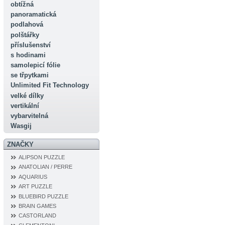
obtížná
panoramatická
podlahová
polštářky
příslušenství
s hodinami
samolepicí fólie
se třpytkami
Unlimited Fit Technology
velké dílky
vertikální
vybarvitelná
Wasgij
ZNAČKY
ALIPSON PUZZLE
ANATOLIAN / PERRE
AQUARIUS
ART PUZZLE
BLUEBIRD PUZZLE
BRAIN GAMES
CASTORLAND