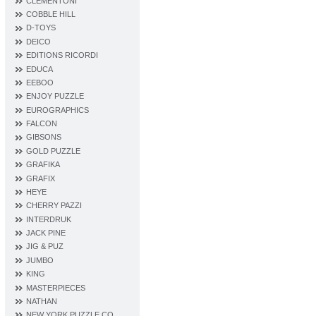
CLEMENTONI
COBBLE HILL
D‐TOYS
DEICO
EDITIONS RICORDI
EDUCA
EEBOO
ENJOY PUZZLE
EUROGRAPHICS
FALCON
GIBSONS
GOLD PUZZLE
GRAFIKA
GRAFIX
HEYE
CHERRY PAZZI
INTERDRUK
JACK PINE
JIG & PUZ
JUMBO
KING
MASTERPIECES
NATHAN
NEW YORK PUZZLE CO.