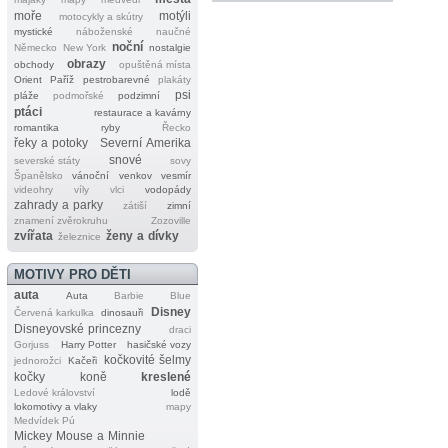
moře
motýli
motocykly a skútry
mystické
náboženské
naučné
noční
Německo
New York
nostalgie
obrazy
obchody
opuštěná místa
Orient
Paříž
pestrobarevné
plakáty
psi
pláže
podmořské
podzimní
ptáci
restaurace a kavárny
romantika
ryby
Řecko
řeky a potoky
Severní Amerika
snové
severské státy
sovy
Španělsko
vánoční
venkov
vesmír
videohry
víly
vlci
vodopády
zahrady a parky
zátiší
zimní
znamení zvěrokruhu
Zozoville
zvířata
ženy a dívky
železnice
MOTIVY PRO DĚTI
auta
Auta
Barbie
Blue
Disney
Červená karkulka
dinosauři
Disneyovské princezny
draci
Gorjuss
Harry Potter
hasičské vozy
kočkovité šelmy
jednorožci
Kačeři
kočky
koně
kreslené
Ledové království
lodě
lokomotivy a vlaky
mapy
Medvídek Pú
Mickey Mouse a Minnie