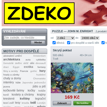
VYHLEDÁVÁNÍ
PUZZLE — JOHN M. ENRIGHT
1 produkt
od
do
dětská
pro dospělé a starší děti
f
Skrytý poklad
MOTIVY PRO DOSPĚLÉ
500 dílků
48 × 34 cm
abstraktní umění
Amsterdam
Trefl
architektura
auta
cyklistika
černobílé
delfíni
déšť
děti
dinosauři
exotika
draci
Egypt
fantasy
hory
filmy a seriály
Francie
gothic
hrady a zámky
hudební
chaty a domy
Chorvatsko
interiéry
Itálie
Japonsko
jednorožci
jídlo a pití
jezera
kočkovité šelmy
kočky
koláže
kostely a chrámy
krajiny
koně
169 Kč
kreslené
květiny
legrační
lesy
lodě
lesní zvěř
letadla
Londýn
Zobrazit
Do košíku
města
majáky
mapy
medvědi