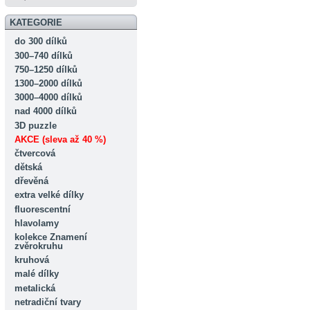
KATEGORIE
do 300 dílků
300–740 dílků
750–1250 dílků
1300–2000 dílků
3000–4000 dílků
nad 4000 dílků
3D puzzle
AKCE (sleva až 40 %)
čtvercová
dětská
dřevěná
extra velké dílky
fluorescentní
hlavolamy
kolekce Znamení
zvěrokruhu
kruhová
malé dílky
metalická
netradiční tvary