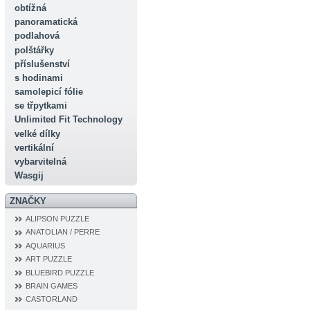
obtížná
panoramatická
podlahová
polštářky
příslušenství
s hodinami
samolepicí fólie
se třpytkami
Unlimited Fit Technology
velké dílky
vertikální
vybarvitelná
Wasgij
ZNAČKY
ALIPSON PUZZLE
ANATOLIAN / PERRE
AQUARIUS
ART PUZZLE
BLUEBIRD PUZZLE
BRAIN GAMES
CASTORLAND