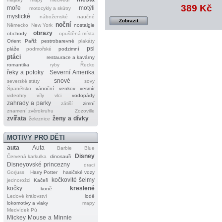
389 Kč
moře
motýli
motocykly a skútry
mystické
náboženské
naučné
Zobrazit
noční
Německo
New York
nostalgie
obrazy
obchody
opuštěná místa
Orient
Paříž
pestrobarevné
plakáty
psi
pláže
podmořské
podzimní
ptáci
restaurace a kavárny
romantika
ryby
Řecko
řeky a potoky
Severní Amerika
snové
severské státy
sovy
Španělsko
vánoční
venkov
vesmír
videohry
víly
vlci
vodopády
zahrady a parky
zátiší
zimní
znamení zvěrokruhu
Zozoville
zvířata
ženy a dívky
železnice
MOTIVY PRO DĚTI
auta
Auta
Barbie
Blue
Disney
Červená karkulka
dinosauři
Disneyovské princezny
draci
Gorjuss
Harry Potter
hasičské vozy
kočkovité šelmy
jednorožci
Kačeři
kočky
kreslené
koně
Ledové království
lodě
lokomotivy a vlaky
mapy
Medvídek Pú
Mickey Mouse a Minnie