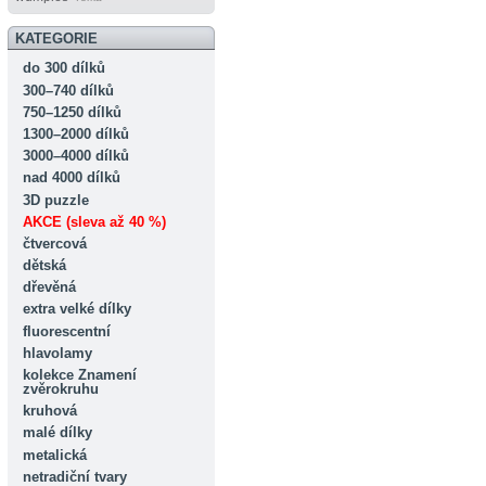
KATEGORIE
do 300 dílků
300–740 dílků
750–1250 dílků
1300–2000 dílků
3000–4000 dílků
nad 4000 dílků
3D puzzle
AKCE (sleva až 40 %)
čtvercová
dětská
dřevěná
extra velké dílky
fluorescentní
hlavolamy
kolekce Znamení
zvěrokruhu
kruhová
malé dílky
metalická
netradiční tvary