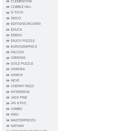
CLEMENTONI
COBBLE HILL
D‐TOYS
DEICO
EDITIONS RICORDI
EDUCA
EEBOO
ENJOY PUZZLE
EUROGRAPHICS
FALCON
GIBSONS
GOLD PUZZLE
GRAFIKA
GRAFIX
HEYE
CHERRY PAZZI
INTERDRUK
JACK PINE
JIG & PUZ
JUMBO
KING
MASTERPIECES
NATHAN