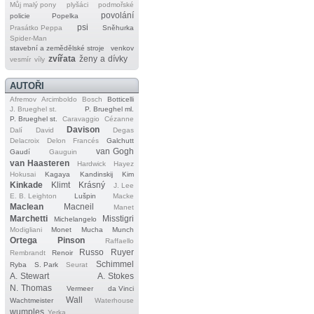
Můj malý pony
plyšáci
podmořské
povolání
policie
Popelka
psi
Prasátko Peppa
Sněhurka
Spider‐Man
stavební a zemědělské stroje
venkov
zvířata
ženy a dívky
vesmír
víly
AUTOŘI
Afremov
Arcimboldo
Bosch
Botticelli
J. Brueghel st.
P. Brueghel ml.
P. Brueghel st.
Caravaggio
Cézanne
Davison
Dalí
David
Degas
Delacroix
Delon
Francés
Galchutt
van Gogh
Gaudí
Gauguin
van Haasteren
Hardwick
Hayez
Hokusai
Kagaya
Kandinskij
Kim
Kinkade
Klimt
Krásný
J. Lee
E. B. Leighton
Lušpin
Macke
Maclean
Macneil
Manet
Marchetti
Misstigri
Michelangelo
Modigliani
Monet
Mucha
Munch
Ortega
Pinson
Raffaello
Russo
Ruyer
Rembrandt
Renoir
Schimmel
Ryba
S. Park
Seurat
A. Stewart
A. Stokes
N. Thomas
Vermeer
da Vinci
Wall
Wachtmeister
Waterhouse
wumples
Yerka