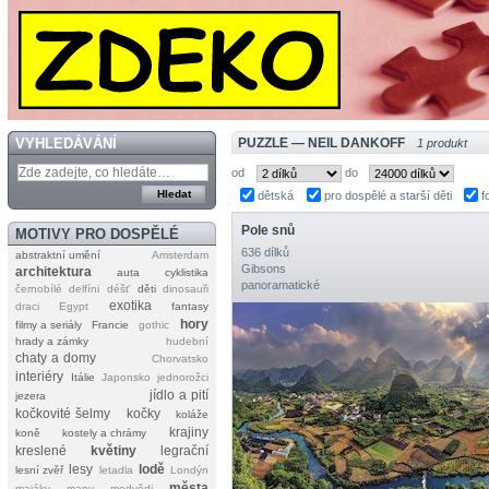
VYHLEDÁVÁNÍ
PUZZLE — NEIL DANKOFF
1 produkt
od
do
dětská
pro dospělé a starší děti
f
Pole snů
MOTIVY PRO DOSPĚLÉ
636 dílků
abstraktní umění
Amsterdam
Gibsons
architektura
auta
cyklistika
panoramatické
černobílé
delfíni
déšť
děti
dinosauři
exotika
draci
Egypt
fantasy
hory
filmy a seriály
Francie
gothic
hrady a zámky
hudební
chaty a domy
Chorvatsko
interiéry
Itálie
Japonsko
jednorožci
jídlo a pití
jezera
kočkovité šelmy
kočky
koláže
krajiny
koně
kostely a chrámy
kreslené
květiny
legrační
lesy
lodě
lesní zvěř
letadla
Londýn
města
majáky
mapy
medvědi