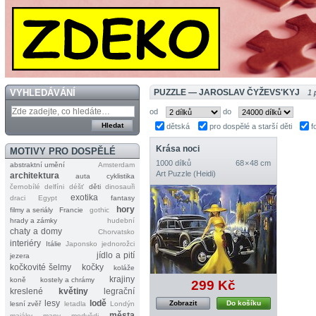
VYHLEDÁVÁNÍ
PUZZLE — JAROSLAV ČYŽEVS'KYJ
1 
od
do
dětská
pro dospělé a starší děti
f
Krása noci
MOTIVY PRO DOSPĚLÉ
1000 dílků
68 × 48 cm
abstraktní umění
Amsterdam
Art Puzzle (Heidi)
architektura
auta
cyklistika
černobílé
delfíni
déšť
děti
dinosauři
exotika
draci
Egypt
fantasy
hory
filmy a seriály
Francie
gothic
hrady a zámky
hudební
chaty a domy
Chorvatsko
interiéry
Itálie
Japonsko
jednorožci
jídlo a pití
jezera
kočkovité šelmy
kočky
koláže
krajiny
koně
kostely a chrámy
299 Kč
kreslené
květiny
legrační
lesy
lodě
Zobrazit
Do košíku
lesní zvěř
letadla
Londýn
města
majáky
mapy
medvědi