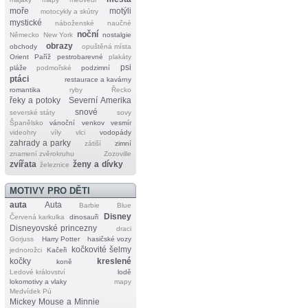
moře
motýli
motocykly a skútry
mystické
náboženské
naučné
noční
Německo
New York
nostalgie
obrazy
obchody
opuštěná místa
Orient
Paříž
pestrobarevné
plakáty
psi
pláže
podmořské
podzimní
ptáci
restaurace a kavárny
romantika
ryby
Řecko
řeky a potoky
Severní Amerika
snové
severské státy
sovy
Španělsko
vánoční
venkov
vesmír
videohry
víly
vlci
vodopády
zahrady a parky
zátiší
zimní
znamení zvěrokruhu
Zozoville
zvířata
ženy a dívky
železnice
MOTIVY PRO DĚTI
auta
Auta
Barbie
Blue
Disney
Červená karkulka
dinosauři
Disneyovské princezny
draci
Gorjuss
Harry Potter
hasičské vozy
kočkovité šelmy
jednorožci
Kačeři
kočky
kreslené
koně
Ledové království
lodě
lokomotivy a vlaky
mapy
Medvídek Pú
Mickey Mouse a Minnie