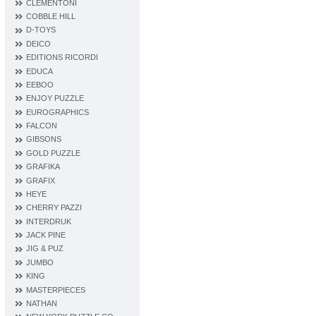
CLEMENTONI
COBBLE HILL
D‐TOYS
DEICO
EDITIONS RICORDI
EDUCA
EEBOO
ENJOY PUZZLE
EUROGRAPHICS
FALCON
GIBSONS
GOLD PUZZLE
GRAFIKA
GRAFIX
HEYE
CHERRY PAZZI
INTERDRUK
JACK PINE
JIG & PUZ
JUMBO
KING
MASTERPIECES
NATHAN