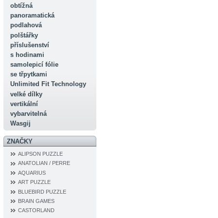
obtížná
panoramatická
podlahová
polštářky
příslušenství
s hodinami
samolepicí fólie
se třpytkami
Unlimited Fit Technology
velké dílky
vertikální
vybarvitelná
Wasgij
ZNAČKY
ALIPSON PUZZLE
ANATOLIAN / PERRE
AQUARIUS
ART PUZZLE
BLUEBIRD PUZZLE
BRAIN GAMES
CASTORLAND