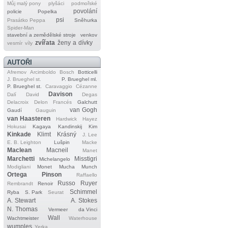
Můj malý pony
plyšáci
podmořské
povolání
policie
Popelka
psi
Prasátko Peppa
Sněhurka
Spider‐Man
stavební a zemědělské stroje
venkov
zvířata
ženy a dívky
vesmír
víly
AUTOŘI
Afremov
Arcimboldo
Bosch
Botticelli
J. Brueghel st.
P. Brueghel ml.
P. Brueghel st.
Caravaggio
Cézanne
Davison
Dalí
David
Degas
Delacroix
Delon
Francés
Galchutt
van Gogh
Gaudí
Gauguin
van Haasteren
Hardwick
Hayez
Hokusai
Kagaya
Kandinskij
Kim
Kinkade
Klimt
Krásný
J. Lee
E. B. Leighton
Lušpin
Macke
Maclean
Macneil
Manet
Marchetti
Misstigri
Michelangelo
Modigliani
Monet
Mucha
Munch
Ortega
Pinson
Raffaello
Russo
Ruyer
Rembrandt
Renoir
Schimmel
Ryba
S. Park
Seurat
A. Stewart
A. Stokes
N. Thomas
Vermeer
da Vinci
Wall
Wachtmeister
Waterhouse
wumples
Yerka