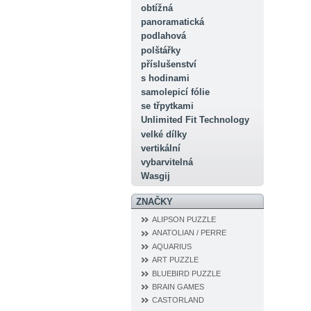
obtížná
panoramatická
podlahová
polštářky
příslušenství
s hodinami
samolepicí fólie
se třpytkami
Unlimited Fit Technology
velké dílky
vertikální
vybarvitelná
Wasgij
ZNAČKY
ALIPSON PUZZLE
ANATOLIAN / PERRE
AQUARIUS
ART PUZZLE
BLUEBIRD PUZZLE
BRAIN GAMES
CASTORLAND