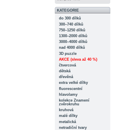
KATEGORIE
do 300 dílků
300–740 dílků
750–1250 dílků
1300–2000 dílků
3000–4000 dílků
nad 4000 dílků
3D puzzle
AKCE (sleva až 40 %)
čtvercová
dětská
dřevěná
extra velké dílky
fluorescentní
hlavolamy
kolekce Znamení
zvěrokruhu
kruhová
malé dílky
metalická
netradiční tvary