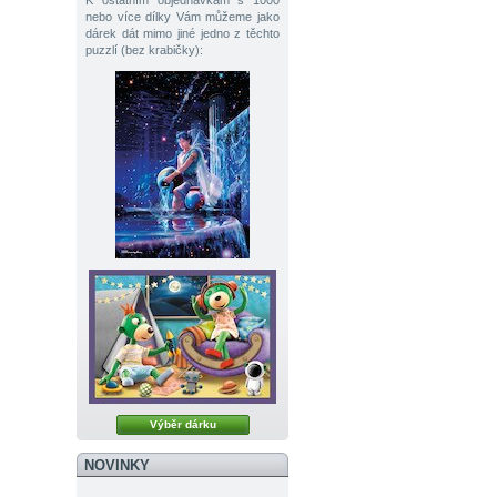
K ostatním objednávkám s 1000
nebo více dílky Vám můžeme jako
dárek dát mimo jiné jedno z těchto
puzzlí (bez krabičky):
Výběr dárku
NOVINKY