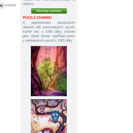
dalších.
položek
Všechny novinky
PUZZLE ZDARMA!
K objednávkám obsahujícím
alespoň pět samostatných puzzlí,
každé min. s 1000 dílky, můžete
jako dárek dostat například jedno
z následujících puzzlí s 1000 dílky: