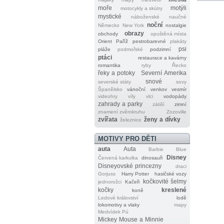
moře
motýli
motocykly a skútry
mystické
náboženské
naučné
noční
Německo
New York
nostalgie
obrazy
obchody
opuštěná místa
Orient
Paříž
pestrobarevné
plakáty
psi
pláže
podmořské
podzimní
ptáci
restaurace a kavárny
romantika
ryby
Řecko
řeky a potoky
Severní Amerika
snové
severské státy
sovy
Španělsko
vánoční
venkov
vesmír
videohry
víly
vlci
vodopády
zahrady a parky
zátiší
zimní
znamení zvěrokruhu
Zozoville
zvířata
ženy a dívky
železnice
MOTIVY PRO DĚTI
auta
Auta
Barbie
Blue
Disney
Červená karkulka
dinosauři
Disneyovské princezny
draci
Gorjuss
Harry Potter
hasičské vozy
kočkovité šelmy
jednorožci
Kačeři
kočky
kreslené
koně
Ledové království
lodě
lokomotivy a vlaky
mapy
Medvídek Pú
Mickey Mouse a Minnie