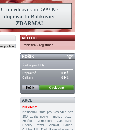
MŮJ ÚČET
Přihlášení / registrace
KOŠÍK
Žádné produkty
Dopravné
0 Kč
Celkem
0 Kč
Košík
K pokladně
AKCE
NOVINKY
Naskladnili jsme pro Vás více než
100 zcela nových motivů puzzlí
značek Clementoni, Castorland,
Cherry Pazzi, Schmidt, Educa,
Cobble Hill, Trefl, Ravensburger a