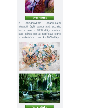
Výběr dárku
K objednávkám obsahujícím
alespoň čtyři samostatná puzzle,
každé min. s 1000 dílky, můžete
jako dárek dostat například jedno
z následujících puzzlí s 1000 dílky:
Výběr dárku