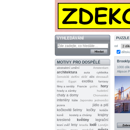
VYHLEDÁVÁNÍ
PUZZLE
od
dětsk
MOTIVY PRO DOSPĚLÉ
1000 dílk
abstraktní umění
Amsterdam
Alipson 
architektura
auta
cyklistika
černobílé
delfíni
déšť
děti
dinosauři
exotika
draci
Egypt
fantasy
hory
filmy a seriály
Francie
gothic
hrady a zámky
hudební
chaty a domy
Chorvatsko
interiéry
Itálie
Japonsko
jednorožci
jídlo a pití
jezera
kočkovité šelmy
kočky
koláže
krajiny
koně
kostely a chrámy
kreslené
květiny
legrační
lesy
lodě
lesní zvěř
letadla
Londýn
Zobra
města
majáky
mapy
medvědi