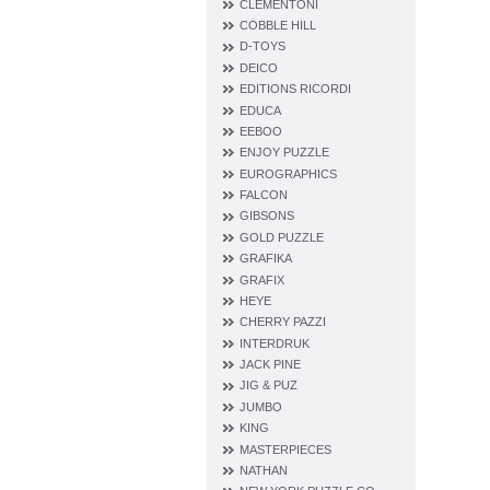
CLEMENTONI
COBBLE HILL
D‐TOYS
DEICO
EDITIONS RICORDI
EDUCA
EEBOO
ENJOY PUZZLE
EUROGRAPHICS
FALCON
GIBSONS
GOLD PUZZLE
GRAFIKA
GRAFIX
HEYE
CHERRY PAZZI
INTERDRUK
JACK PINE
JIG & PUZ
JUMBO
KING
MASTERPIECES
NATHAN