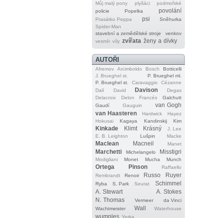
Můj malý pony
plyšáci
podmořské
povolání
policie
Popelka
psi
Prasátko Peppa
Sněhurka
Spider‐Man
stavební a zemědělské stroje
venkov
zvířata
ženy a dívky
vesmír
víly
AUTOŘI
Afremov
Arcimboldo
Bosch
Botticelli
J. Brueghel st.
P. Brueghel ml.
P. Brueghel st.
Caravaggio
Cézanne
Davison
Dalí
David
Degas
Delacroix
Delon
Francés
Galchutt
van Gogh
Gaudí
Gauguin
van Haasteren
Hardwick
Hayez
Hokusai
Kagaya
Kandinskij
Kim
Kinkade
Klimt
Krásný
J. Lee
E. B. Leighton
Lušpin
Macke
Maclean
Macneil
Manet
Marchetti
Misstigri
Michelangelo
Modigliani
Monet
Mucha
Munch
Ortega
Pinson
Raffaello
Russo
Ruyer
Rembrandt
Renoir
Schimmel
Ryba
S. Park
Seurat
A. Stewart
A. Stokes
N. Thomas
Vermeer
da Vinci
Wall
Wachtmeister
Waterhouse
wumples
Yerka