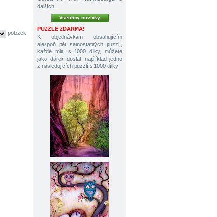
dalších.
Všechny novinky
PUZZLE ZDARMA!
položek
K objednávkám obsahujícím
alespoň pět samostatných puzzlí,
každé min. s 1000 dílky, můžete
jako dárek dostat například jedno
z následujících puzzlí s 1000 dílky: