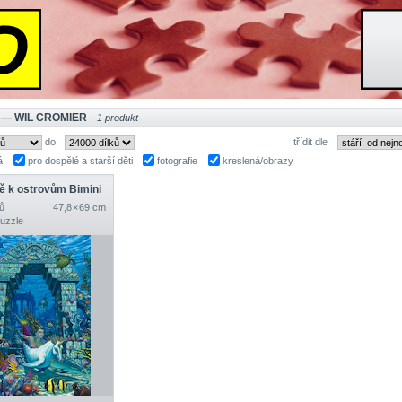
 — WIL CROMIER
1 produkt
do
třídit dle
á
pro dospělé a starší děti
fotografie
kreslená/obrazy
ě k ostrovům Bimini
ů
47,8 × 69 cm
Puzzle