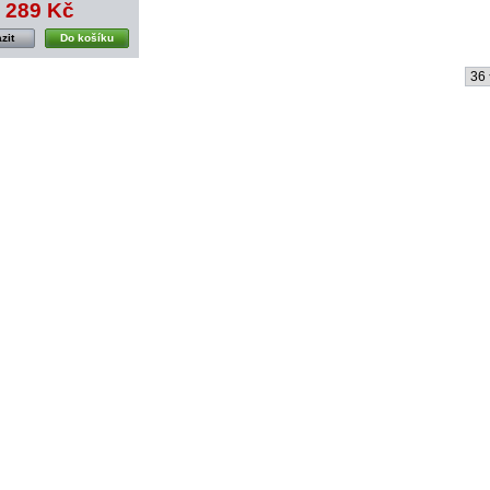
289 Kč
zit
Do košíku