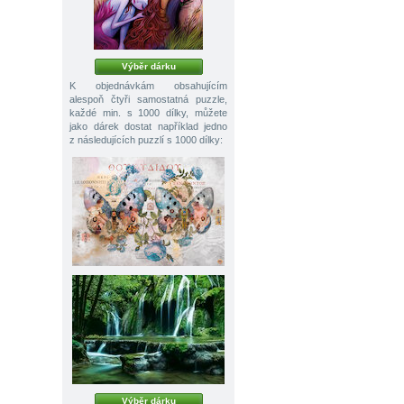
Výběr dárku
K objednávkám obsahujícím
alespoň čtyři samostatná puzzle,
každé min. s 1000 dílky, můžete
jako dárek dostat například jedno
z následujících puzzlí s 1000 dílky:
Výběr dárku