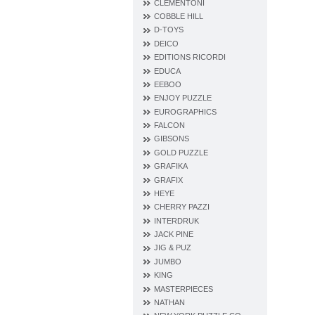
CLEMENTONI
COBBLE HILL
D‐TOYS
DEICO
EDITIONS RICORDI
EDUCA
EEBOO
ENJOY PUZZLE
EUROGRAPHICS
FALCON
GIBSONS
GOLD PUZZLE
GRAFIKA
GRAFIX
HEYE
CHERRY PAZZI
INTERDRUK
JACK PINE
JIG & PUZ
JUMBO
KING
MASTERPIECES
NATHAN