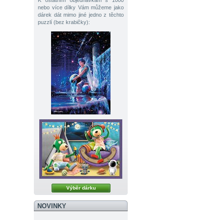
K ostatním objednávkám s 1000
nebo více dílky Vám můžeme jako
dárek dát mimo jiné jedno z těchto
puzzlí (bez krabičky):
Výběr dárku
NOVINKY