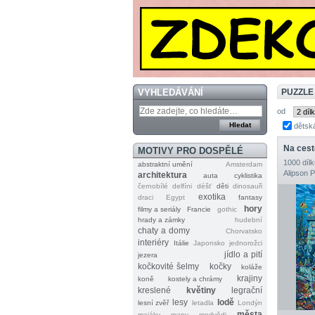
VYHLEDÁVÁNÍ
PUZZLE
od
dětsk
Na cest
MOTIVY PRO DOSPĚLÉ
1000 dílk
abstraktní umění
Amsterdam
Alipson 
architektura
auta
cyklistika
černobílé
delfíni
déšť
děti
dinosauři
exotika
draci
Egypt
fantasy
hory
filmy a seriály
Francie
gothic
hrady a zámky
hudební
chaty a domy
Chorvatsko
interiéry
Itálie
Japonsko
jednorožci
jídlo a pití
jezera
kočkovité šelmy
kočky
koláže
krajiny
koně
kostely a chrámy
kreslené
květiny
legrační
lesy
lodě
lesní zvěř
letadla
Londýn
města
majáky
mapy
medvědi