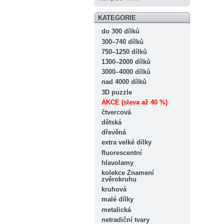
KATEGORIE
do 300 dílků
300–740 dílků
750–1250 dílků
1300–2000 dílků
3000–4000 dílků
nad 4000 dílků
3D puzzle
AKCE (sleva až 40 %)
čtvercová
dětská
dřevěná
extra velké dílky
fluorescentní
hlavolamy
kolekce Znamení
zvěrokruhu
kruhová
malé dílky
metalická
netradiční tvary