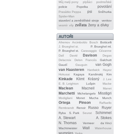
Můj malý pony
plyšáci
podmořské
povolání
policie
Popelka
psi
Prasátko Peppa
Sněhurka
Spider‐Man
stavební a zemědělské stroje
venkov
zvířata
ženy a dívky
vesmír
víly
AUTOŘI
Afremov
Arcimboldo
Bosch
Botticelli
J. Brueghel st.
P. Brueghel ml.
P. Brueghel st.
Caravaggio
Cézanne
Davison
Dalí
David
Degas
Delacroix
Delon
Francés
Galchutt
van Gogh
Gaudí
Gauguin
van Haasteren
Hardwick
Hayez
Hokusai
Kagaya
Kandinskij
Kim
Kinkade
Klimt
Krásný
J. Lee
E. B. Leighton
Lušpin
Macke
Maclean
Macneil
Manet
Marchetti
Misstigri
Michelangelo
Modigliani
Monet
Mucha
Munch
Ortega
Pinson
Raffaello
Russo
Ruyer
Rembrandt
Renoir
Schimmel
Ryba
S. Park
Seurat
A. Stewart
A. Stokes
N. Thomas
Vermeer
da Vinci
Wall
Wachtmeister
Waterhouse
wumples
Yerka