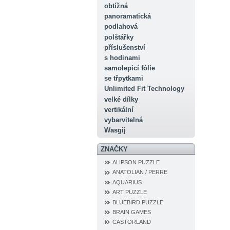
obtížná
panoramatická
podlahová
polštářky
příslušenství
s hodinami
samolepicí fólie
se třpytkami
Unlimited Fit Technology
velké dílky
vertikální
vybarvitelná
Wasgij
ZNAČKY
ALIPSON PUZZLE
ANATOLIAN / PERRE
AQUARIUS
ART PUZZLE
BLUEBIRD PUZZLE
BRAIN GAMES
CASTORLAND