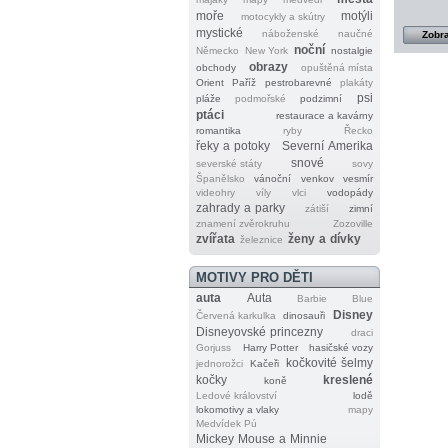
moře
motýli
motocykly a skútry
mystické
náboženské
naučné
Zobra
noční
Německo
New York
nostalgie
obrazy
obchody
opuštěná místa
Orient
Paříž
pestrobarevné
plakáty
psi
pláže
podmořské
podzimní
ptáci
restaurace a kavárny
romantika
ryby
Řecko
řeky a potoky
Severní Amerika
snové
severské státy
sovy
Španělsko
vánoční
venkov
vesmír
videohry
víly
vlci
vodopády
zahrady a parky
zátiší
zimní
znamení zvěrokruhu
Zozoville
zvířata
ženy a dívky
železnice
MOTIVY PRO DĚTI
auta
Auta
Barbie
Blue
Disney
Červená karkulka
dinosauři
Disneyovské princezny
draci
Gorjuss
Harry Potter
hasičské vozy
kočkovité šelmy
jednorožci
Kačeři
kočky
kreslené
koně
Ledové království
lodě
lokomotivy a vlaky
mapy
Medvídek Pú
Mickey Mouse a Minnie