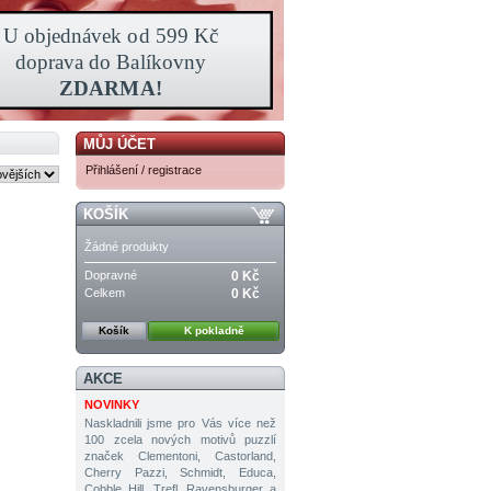
MŮJ ÚČET
Přihlášení / registrace
KOŠÍK
Žádné produkty
Dopravné
0 Kč
Celkem
0 Kč
Košík
K pokladně
AKCE
NOVINKY
Naskladnili jsme pro Vás více než
100 zcela nových motivů puzzlí
značek Clementoni, Castorland,
Cherry Pazzi, Schmidt, Educa,
Cobble Hill, Trefl, Ravensburger a