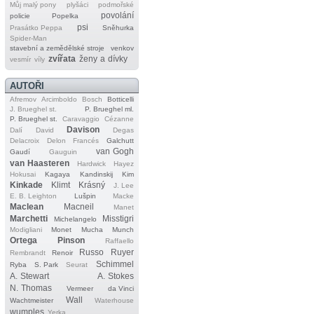
Můj malý pony
plyšáci
podmořské
povolání
policie
Popelka
psi
Prasátko Peppa
Sněhurka
Spider‐Man
stavební a zemědělské stroje
venkov
zvířata
ženy a dívky
vesmír
víly
AUTOŘI
Afremov
Arcimboldo
Bosch
Botticelli
J. Brueghel st.
P. Brueghel ml.
P. Brueghel st.
Caravaggio
Cézanne
Davison
Dalí
David
Degas
Delacroix
Delon
Francés
Galchutt
van Gogh
Gaudí
Gauguin
van Haasteren
Hardwick
Hayez
Hokusai
Kagaya
Kandinskij
Kim
Kinkade
Klimt
Krásný
J. Lee
E. B. Leighton
Lušpin
Macke
Maclean
Macneil
Manet
Marchetti
Misstigri
Michelangelo
Modigliani
Monet
Mucha
Munch
Ortega
Pinson
Raffaello
Russo
Ruyer
Rembrandt
Renoir
Schimmel
Ryba
S. Park
Seurat
A. Stewart
A. Stokes
N. Thomas
Vermeer
da Vinci
Wall
Wachtmeister
Waterhouse
wumples
Yerka