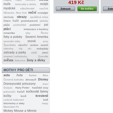
419 Kč
moře
motýli
motocykly a skútry
mystické
náboženské
naučné
Zobrazit
Do košíku
Zobr
noční
Německo
New York
nostalgie
obrazy
obchody
opuštěná místa
Orient
Paříž
pestrobarevné
plakáty
psi
pláže
podmořské
podzimní
ptáci
restaurace a kavárny
romantika
ryby
Řecko
řeky a potoky
Severní Amerika
snové
severské státy
sovy
Španělsko
vánoční
venkov
vesmír
videohry
víly
vlci
vodopády
zahrady a parky
zátiší
zimní
znamení zvěrokruhu
Zozoville
zvířata
ženy a dívky
železnice
MOTIVY PRO DĚTI
auta
Auta
Barbie
Blue
Disney
Červená karkulka
dinosauři
Disneyovské princezny
draci
Gorjuss
Harry Potter
hasičské vozy
kočkovité šelmy
jednorožci
Kačeři
kočky
kreslené
koně
Ledové království
lodě
lokomotivy a vlaky
mapy
Medvídek Pú
Mickey Mouse a Minnie