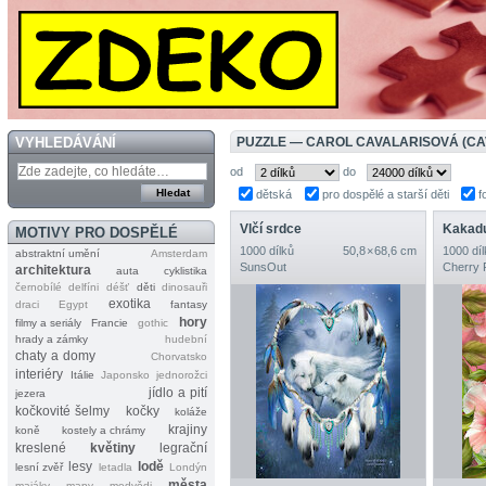
VYHLEDÁVÁNÍ
PUZZLE — CAROL CAVALARISOVÁ (CA
od
do
dětská
pro dospělé a starší děti
f
Vlčí srdce
Kakadu
MOTIVY PRO DOSPĚLÉ
1000 dílků
50,8 × 68,6 cm
1000 díl
abstraktní umění
Amsterdam
SunsOut
Cherry 
architektura
auta
cyklistika
černobílé
delfíni
déšť
děti
dinosauři
exotika
draci
Egypt
fantasy
hory
filmy a seriály
Francie
gothic
hrady a zámky
hudební
chaty a domy
Chorvatsko
interiéry
Itálie
Japonsko
jednorožci
jídlo a pití
jezera
kočkovité šelmy
kočky
koláže
krajiny
koně
kostely a chrámy
kreslené
květiny
legrační
lesy
lodě
lesní zvěř
letadla
Londýn
města
majáky
mapy
medvědi