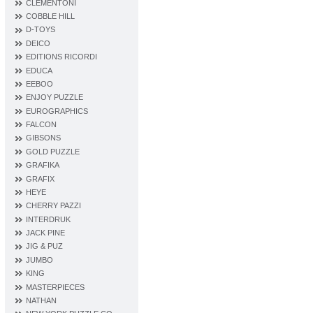
CLEMENTONI
COBBLE HILL
D‐TOYS
DEICO
EDITIONS RICORDI
EDUCA
EEBOO
ENJOY PUZZLE
EUROGRAPHICS
FALCON
GIBSONS
GOLD PUZZLE
GRAFIKA
GRAFIX
HEYE
CHERRY PAZZI
INTERDRUK
JACK PINE
JIG & PUZ
JUMBO
KING
MASTERPIECES
NATHAN