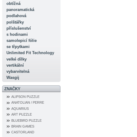
obtížná
panoramatická
podlahová
polštářky
příslušenství
s hodinami
samolepicí fólie
se třpytkami
Unlimited Fit Technology
velké dílky
vertikální
vybarvitelná
Wasgij
ZNAČKY
ALIPSON PUZZLE
ANATOLIAN / PERRE
AQUARIUS
ART PUZZLE
BLUEBIRD PUZZLE
BRAIN GAMES
CASTORLAND