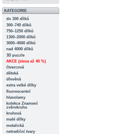
KATEGORIE
do 300 dílků
300–740 dílků
750–1250 dílků
1300–2000 dílků
3000–4000 dílků
nad 4000 dílků
3D puzzle
AKCE (sleva až 40 %)
čtvercová
dětská
dřevěná
extra velké dílky
fluorescentní
hlavolamy
kolekce Znamení
zvěrokruhu
kruhová
malé dílky
metalická
netradiční tvary