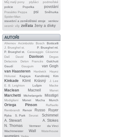
Můj malý pony
plyšáci
podmořské
povolání
policie
Popelka
psi
Prasátko Peppa
Sněhurka
Spider‐Man
stavební a zemědělské stroje
venkov
zvířata
ženy a dívky
vesmír
víly
AUTOŘI
Afremov
Arcimboldo
Bosch
Botticelli
J. Brueghel st.
P. Brueghel ml.
P. Brueghel st.
Caravaggio
Cézanne
Davison
Dalí
David
Degas
Delacroix
Delon
Francés
Galchutt
van Gogh
Gaudí
Gauguin
van Haasteren
Hardwick
Hayez
Hokusai
Kagaya
Kandinskij
Kim
Kinkade
Klimt
Krásný
J. Lee
E. B. Leighton
Lušpin
Macke
Maclean
Macneil
Manet
Marchetti
Misstigri
Michelangelo
Modigliani
Monet
Mucha
Munch
Ortega
Pinson
Raffaello
Russo
Ruyer
Rembrandt
Renoir
Schimmel
Ryba
S. Park
Seurat
A. Stewart
A. Stokes
N. Thomas
Vermeer
da Vinci
Wall
Wachtmeister
Waterhouse
wumples
Yerka