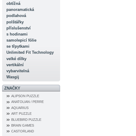
obtížná
panoramatická
podlahová
polštářky
příslušenství
s hodinami
samolepicí fólie
se třpytkami
Unlimited Fit Technology
velké dílky
vertikální
vybarvitelná
Wasgij
ZNAČKY
ALIPSON PUZZLE
ANATOLIAN / PERRE
AQUARIUS
ART PUZZLE
BLUEBIRD PUZZLE
BRAIN GAMES
CASTORLAND