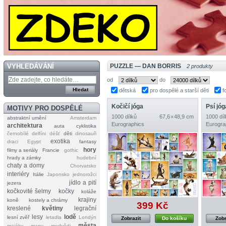
VYHLEDÁVÁNÍ
PUZZLE — DAN BORRIS
2 produkty
od
do
dětská
pro dospělé a starší děti
f
Kočičí jóga
Psí jóg
MOTIVY PRO DOSPĚLÉ
1000 dílků
67,6 × 48,9 cm
1000 díl
abstraktní umění
Amsterdam
Eurographics
Eurogra
architektura
auta
cyklistika
černobílé
delfíni
déšť
děti
dinosauři
exotika
draci
Egypt
fantasy
hory
filmy a seriály
Francie
gothic
hrady a zámky
hudební
chaty a domy
Chorvatsko
interiéry
Itálie
Japonsko
jednorožci
jídlo a pití
jezera
kočkovité šelmy
kočky
koláže
krajiny
koně
kostely a chrámy
399 Kč
kreslené
květiny
legrační
lesy
lodě
lesní zvěř
letadla
Londýn
Zobrazit
Do košíku
Zobr
města
majáky
mapy
medvědi