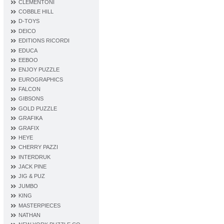
CLEMENTONI
COBBLE HILL
D‐TOYS
DEICO
EDITIONS RICORDI
EDUCA
EEBOO
ENJOY PUZZLE
EUROGRAPHICS
FALCON
GIBSONS
GOLD PUZZLE
GRAFIKA
GRAFIX
HEYE
CHERRY PAZZI
INTERDRUK
JACK PINE
JIG & PUZ
JUMBO
KING
MASTERPIECES
NATHAN