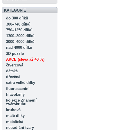
KATEGORIE
do 300 dílků
300–740 dílků
750–1250 dílků
1300–2000 dílků
3000–4000 dílků
nad 4000 dílků
3D puzzle
AKCE (sleva až 40 %)
čtvercová
dětská
dřevěná
extra velké dílky
fluorescentní
hlavolamy
kolekce Znamení
zvěrokruhu
kruhová
malé dílky
metalická
netradiční tvary