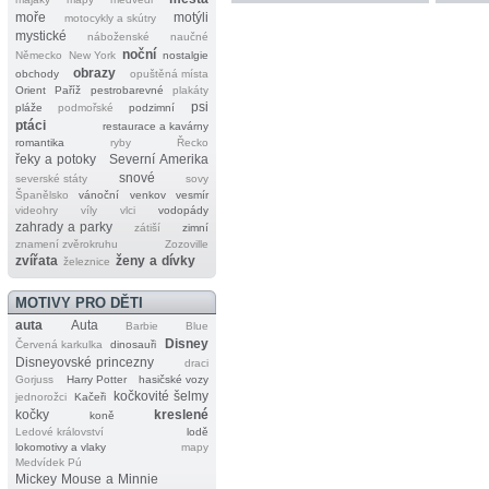
moře
motýli
motocykly a skútry
mystické
náboženské
naučné
noční
Německo
New York
nostalgie
obrazy
obchody
opuštěná místa
Orient
Paříž
pestrobarevné
plakáty
psi
pláže
podmořské
podzimní
ptáci
restaurace a kavárny
romantika
ryby
Řecko
řeky a potoky
Severní Amerika
snové
severské státy
sovy
Španělsko
vánoční
venkov
vesmír
videohry
víly
vlci
vodopády
zahrady a parky
zátiší
zimní
znamení zvěrokruhu
Zozoville
zvířata
ženy a dívky
železnice
MOTIVY PRO DĚTI
auta
Auta
Barbie
Blue
Disney
Červená karkulka
dinosauři
Disneyovské princezny
draci
Gorjuss
Harry Potter
hasičské vozy
kočkovité šelmy
jednorožci
Kačeři
kočky
kreslené
koně
Ledové království
lodě
lokomotivy a vlaky
mapy
Medvídek Pú
Mickey Mouse a Minnie