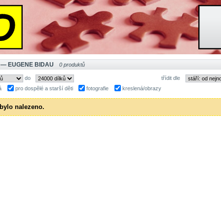
 — EUGENE BIDAU
0 produktů
do
třídit dle
á
pro dospělé a starší děti
fotografie
kreslená/obrazy
bylo nalezeno.