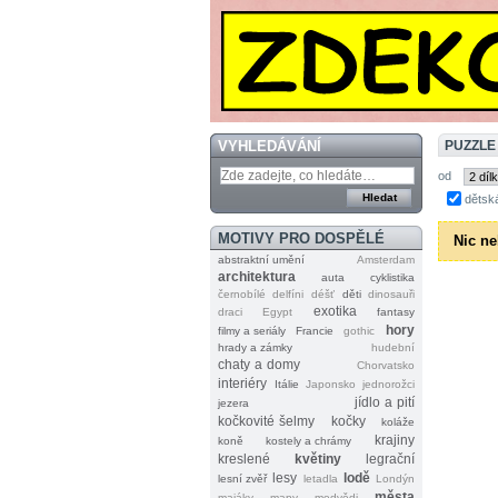
VYHLEDÁVÁNÍ
PUZZLE
od
dětsk
MOTIVY PRO DOSPĚLÉ
Nic ne
abstraktní umění
Amsterdam
architektura
auta
cyklistika
černobílé
delfíni
déšť
děti
dinosauři
exotika
draci
Egypt
fantasy
hory
filmy a seriály
Francie
gothic
hrady a zámky
hudební
chaty a domy
Chorvatsko
interiéry
Itálie
Japonsko
jednorožci
jídlo a pití
jezera
kočkovité šelmy
kočky
koláže
krajiny
koně
kostely a chrámy
kreslené
květiny
legrační
lesy
lodě
lesní zvěř
letadla
Londýn
města
majáky
mapy
medvědi