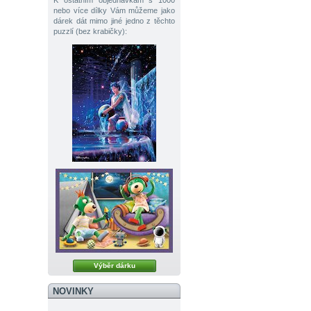
K ostatním objednávkám s 1000
nebo více dílky Vám můžeme jako
dárek dát mimo jiné jedno z těchto
puzzlí (bez krabičky):
Výběr dárku
NOVINKY