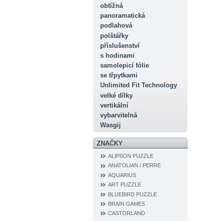
obtížná
panoramatická
podlahová
polštářky
příslušenství
s hodinami
samolepicí fólie
se třpytkami
Unlimited Fit Technology
velké dílky
vertikální
vybarvitelná
Wasgij
ZNAČKY
ALIPSON PUZZLE
ANATOLIAN / PERRE
AQUARIUS
ART PUZZLE
BLUEBIRD PUZZLE
BRAIN GAMES
CASTORLAND