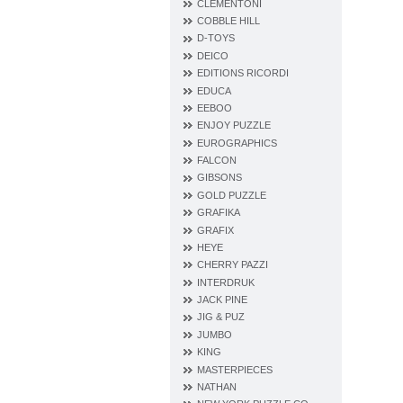
CLEMENTONI
COBBLE HILL
D‐TOYS
DEICO
EDITIONS RICORDI
EDUCA
EEBOO
ENJOY PUZZLE
EUROGRAPHICS
FALCON
GIBSONS
GOLD PUZZLE
GRAFIKA
GRAFIX
HEYE
CHERRY PAZZI
INTERDRUK
JACK PINE
JIG & PUZ
JUMBO
KING
MASTERPIECES
NATHAN