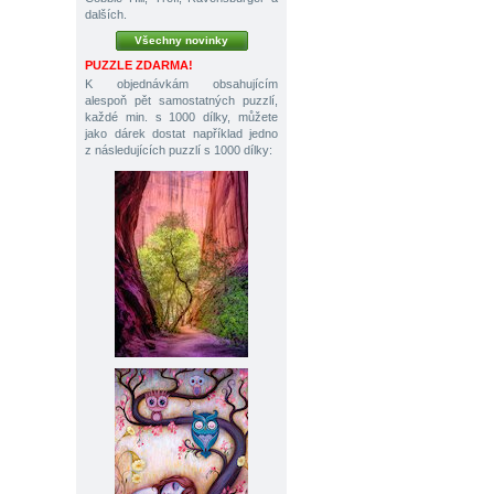
dalších.
Všechny novinky
PUZZLE ZDARMA!
K objednávkám obsahujícím
alespoň pět samostatných puzzlí,
každé min. s 1000 dílky, můžete
jako dárek dostat například jedno
z následujících puzzlí s 1000 dílky: