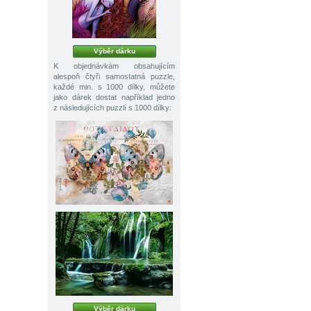
Výběr dárku
K objednávkám obsahujícím
alespoň čtyři samostatná puzzle,
každé min. s 1000 dílky, můžete
jako dárek dostat například jedno
z následujících puzzlí s 1000 dílky:
Výběr dárku