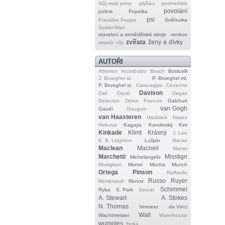
Můj malý pony
plyšáci
podmořské
povolání
policie
Popelka
psi
Prasátko Peppa
Sněhurka
Spider‐Man
stavební a zemědělské stroje
venkov
zvířata
ženy a dívky
vesmír
víly
AUTOŘI
Afremov
Arcimboldo
Bosch
Botticelli
J. Brueghel st.
P. Brueghel ml.
P. Brueghel st.
Caravaggio
Cézanne
Davison
Dalí
David
Degas
Delacroix
Delon
Francés
Galchutt
van Gogh
Gaudí
Gauguin
van Haasteren
Hardwick
Hayez
Hokusai
Kagaya
Kandinskij
Kim
Kinkade
Klimt
Krásný
J. Lee
E. B. Leighton
Lušpin
Macke
Maclean
Macneil
Manet
Marchetti
Misstigri
Michelangelo
Modigliani
Monet
Mucha
Munch
Ortega
Pinson
Raffaello
Russo
Ruyer
Rembrandt
Renoir
Schimmel
Ryba
S. Park
Seurat
A. Stewart
A. Stokes
N. Thomas
Vermeer
da Vinci
Wall
Wachtmeister
Waterhouse
wumples
Yerka