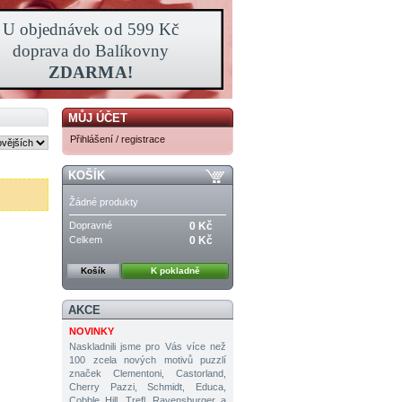
MŮJ ÚČET
Přihlášení / registrace
KOŠÍK
Žádné produkty
Dopravné
0 Kč
Celkem
0 Kč
Košík
K pokladně
AKCE
NOVINKY
Naskladnili jsme pro Vás více než
100 zcela nových motivů puzzlí
značek Clementoni, Castorland,
Cherry Pazzi, Schmidt, Educa,
Cobble Hill, Trefl, Ravensburger a