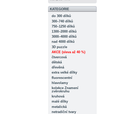
KATEGORIE
do 300 dílků
300–740 dílků
750–1250 dílků
1300–2000 dílků
3000–4000 dílků
nad 4000 dílků
3D puzzle
AKCE (sleva až 40 %)
čtvercová
dětská
dřevěná
extra velké dílky
fluorescentní
hlavolamy
kolekce Znamení
zvěrokruhu
kruhová
malé dílky
metalická
netradiční tvary