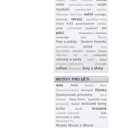
moře
motýli
motocykly a skútry
mystické
náboženské
naučné
noční
Německo
New York
nostalgie
obrazy
obchody
opuštěná místa
Orient
Paříž
pestrobarevné
plakáty
psi
pláže
podmořské
podzimní
ptáci
restaurace a kavárny
romantika
ryby
Řecko
řeky a potoky
Severní Amerika
snové
severské státy
sovy
Španělsko
vánoční
venkov
vesmír
videohry
víly
vlci
vodopády
zahrady a parky
zátiší
zimní
znamení zvěrokruhu
Zozoville
zvířata
ženy a dívky
železnice
MOTIVY PRO DĚTI
auta
Auta
Barbie
Blue
Disney
Červená karkulka
dinosauři
Disneyovské princezny
draci
Gorjuss
Harry Potter
hasičské vozy
kočkovité šelmy
jednorožci
Kačeři
kočky
kreslené
koně
Ledové království
lodě
lokomotivy a vlaky
mapy
Medvídek Pú
Mickey Mouse a Minnie