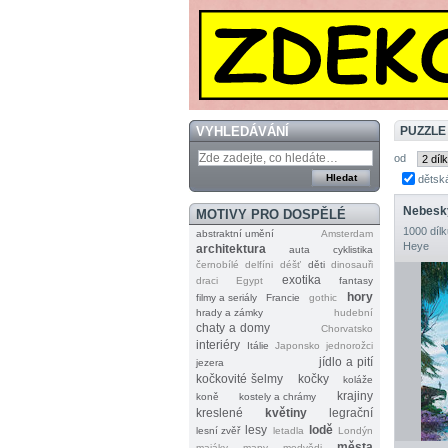
VYHLEDÁVÁNÍ
PUZZLE
od
dětsk
Nebesk
MOTIVY PRO DOSPĚLÉ
1000 dílk
abstraktní umění
Amsterdam
Heye
architektura
auta
cyklistika
černobílé
delfíni
déšť
děti
dinosauři
exotika
draci
Egypt
fantasy
hory
filmy a seriály
Francie
gothic
hrady a zámky
hudební
chaty a domy
Chorvatsko
interiéry
Itálie
Japonsko
jednorožci
jídlo a pití
jezera
kočkovité šelmy
kočky
koláže
krajiny
koně
kostely a chrámy
kreslené
květiny
legrační
lesy
lodě
lesní zvěř
letadla
Londýn
města
majáky
mapy
medvědi