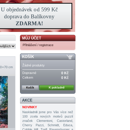
MŮJ ÚČET
Přihlášení / registrace
KOŠÍK
Žádné produkty
0 × 70 cm
Dopravné
0 Kč
Celkem
0 Kč
Košík
K pokladně
AKCE
NOVINKY
Naskladnili jsme pro Vás více než
100 zcela nových motivů puzzlí
značek Clementoni, Castorland,
Cherry Pazzi, Schmidt, Educa,
Cobble Hill, Trefl, Ravensburger a