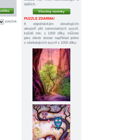
dalších.
košíku
Všechny novinky
PUZZLE ZDARMA!
položek
K objednávkám obsahujícím
alespoň pět samostatných puzzlí,
každé min. s 1000 dílky, můžete
jako dárek dostat například jedno
z následujících puzzlí s 1000 dílky: