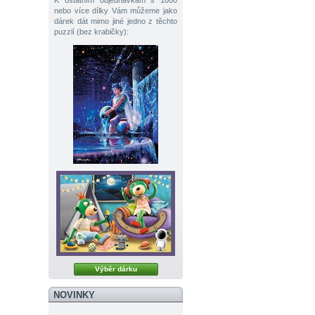
K ostatním objednávkám s 1000
nebo více dílky Vám můžeme jako
dárek dát mimo jiné jedno z těchto
puzzlí (bez krabičky):
Výběr dárku
NOVINKY