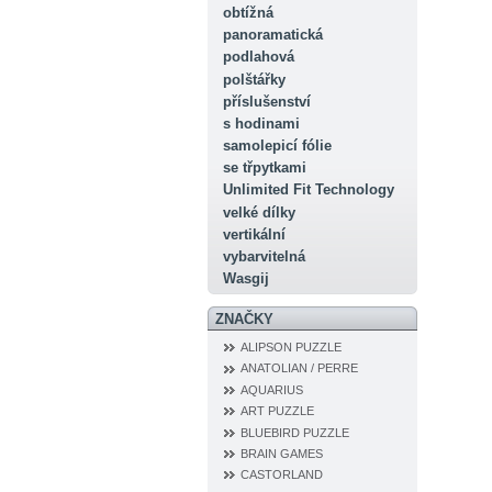
obtížná
panoramatická
podlahová
polštářky
příslušenství
s hodinami
samolepicí fólie
se třpytkami
Unlimited Fit Technology
velké dílky
vertikální
vybarvitelná
Wasgij
ZNAČKY
ALIPSON PUZZLE
ANATOLIAN / PERRE
AQUARIUS
ART PUZZLE
BLUEBIRD PUZZLE
BRAIN GAMES
CASTORLAND