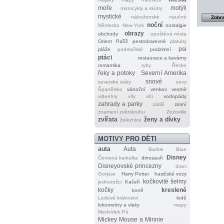
moře
motýli
motocykly a skútry
mystické
náboženské
naučné
Zobra
noční
Německo
New York
nostalgie
obrazy
obchody
opuštěná místa
Orient
Paříž
pestrobarevné
plakáty
psi
pláže
podmořské
podzimní
ptáci
restaurace a kavárny
romantika
ryby
Řecko
řeky a potoky
Severní Amerika
snové
severské státy
sovy
Španělsko
vánoční
venkov
vesmír
videohry
víly
vlci
vodopády
zahrady a parky
zátiší
zimní
znamení zvěrokruhu
Zozoville
zvířata
ženy a dívky
železnice
MOTIVY PRO DĚTI
auta
Auta
Barbie
Blue
Disney
Červená karkulka
dinosauři
Disneyovské princezny
draci
Gorjuss
Harry Potter
hasičské vozy
kočkovité šelmy
jednorožci
Kačeři
kočky
kreslené
koně
Ledové království
lodě
lokomotivy a vlaky
mapy
Medvídek Pú
Mickey Mouse a Minnie