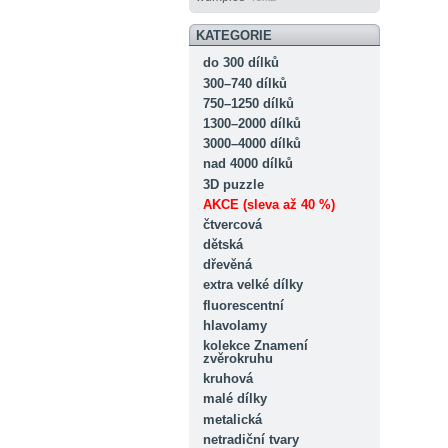
KATEGORIE
do 300 dílků
300–740 dílků
750–1250 dílků
1300–2000 dílků
3000–4000 dílků
nad 4000 dílků
3D puzzle
AKCE (sleva až 40 %)
čtvercová
dětská
dřevěná
extra velké dílky
fluorescentní
hlavolamy
kolekce Znamení
zvěrokruhu
kruhová
malé dílky
metalická
netradiční tvary