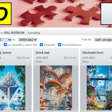
 — GAL BARKAN
3 produkty
do
třídit dle
á
pro dospělé a starší děti
fotografie
kreslená/obrazy
ý ostrov
Země hub
Obchodní čtvrť
ů
50 × 70 cm
1000 dílků
50 × 70 cm
1000 dílků
5
Heye
Heye