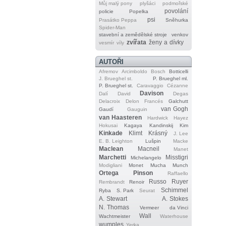
Můj malý pony
plyšáci
podmořské
povolání
policie
Popelka
psi
Prasátko Peppa
Sněhurka
Spider‐Man
stavební a zemědělské stroje
venkov
zvířata
ženy a dívky
vesmír
víly
AUTOŘI
Afremov
Arcimboldo
Bosch
Botticelli
J. Brueghel st.
P. Brueghel ml.
P. Brueghel st.
Caravaggio
Cézanne
Davison
Dalí
David
Degas
Delacroix
Delon
Francés
Galchutt
van Gogh
Gaudí
Gauguin
van Haasteren
Hardwick
Hayez
Hokusai
Kagaya
Kandinskij
Kim
Kinkade
Klimt
Krásný
J. Lee
E. B. Leighton
Lušpin
Macke
Maclean
Macneil
Manet
Marchetti
Misstigri
Michelangelo
Modigliani
Monet
Mucha
Munch
Ortega
Pinson
Raffaello
Russo
Ruyer
Rembrandt
Renoir
Schimmel
Ryba
S. Park
Seurat
A. Stewart
A. Stokes
N. Thomas
Vermeer
da Vinci
Wall
Wachtmeister
Waterhouse
wumples
Yerka