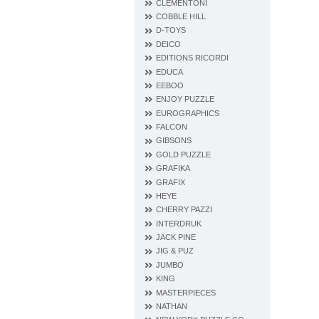
CLEMENTONI
COBBLE HILL
D‐TOYS
DEICO
EDITIONS RICORDI
EDUCA
EEBOO
ENJOY PUZZLE
EUROGRAPHICS
FALCON
GIBSONS
GOLD PUZZLE
GRAFIKA
GRAFIX
HEYE
CHERRY PAZZI
INTERDRUK
JACK PINE
JIG & PUZ
JUMBO
KING
MASTERPIECES
NATHAN