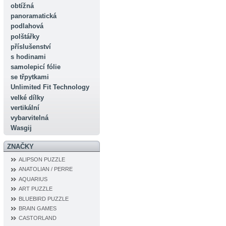
obtížná
panoramatická
podlahová
polštářky
příslušenství
s hodinami
samolepicí fólie
se třpytkami
Unlimited Fit Technology
velké dílky
vertikální
vybarvitelná
Wasgij
ZNAČKY
ALIPSON PUZZLE
ANATOLIAN / PERRE
AQUARIUS
ART PUZZLE
BLUEBIRD PUZZLE
BRAIN GAMES
CASTORLAND