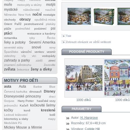
moře
motýli
motocykly a skútry
mystické
náboženské
naučné
noční
Německo
New York
nostalgie
obrazy
obchody
opuštěná místa
Orient
Paříž
pestrobarevné
plakáty
psi
pláže
podmořské
podzimní
ptáci
restaurace a kavárny
Tisk
romantika
ryby
Řecko
Zobrazit obrázek ve větší velikosti
řeky a potoky
Severní Amerika
snové
severské státy
sovy
PODOBNÉ PRODUKTY
Španělsko
vánoční
venkov
vesmír
videohry
víly
vlci
vodopády
zahrady a parky
zátiší
zimní
znamení zvěrokruhu
Zozoville
zvířata
ženy a dívky
železnice
MOTIVY PRO DĚTI
auta
Auta
Barbie
Blue
Disney
Červená karkulka
dinosauři
Disneyovské princezny
draci
1000 dílků
1000 dílků
Gorjuss
Harry Potter
hasičské vozy
kočkovité šelmy
jednorožci
Kačeři
PARAMETRY
kočky
kreslené
koně
Ledové království
lodě
Autor:
H. Hargrove
lokomotivy a vlaky
mapy
Medvídek Pú
Rozměry:
67,6 × 48,9 cm
Mickey Mouse a Minnie
Výrobce:
Cobble Hill