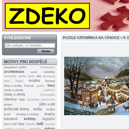
VYHLEDÁVÁNÍ
PUZZLE VZPOMÍNKA NA VÁNOCE + K
MOTIVY PRO DOSPĚLÉ
abstraktní umění
Amsterdam
architektura
auta
cyklistika
černobílé
delfíni
déšť
děti
dinosauři
exotika
draci
Egypt
fantasy
hory
filmy a seriály
Francie
gothic
hrady a zámky
hudební
chaty a domy
Chorvatsko
interiéry
Itálie
Japonsko
jednorožci
jídlo a pití
jezera
kočkovité šelmy
kočky
koláže
krajiny
koně
kostely a chrámy
kreslené
květiny
legrační
lesy
lodě
lesní zvěř
letadla
Londýn
města
majáky
mapy
medvědi