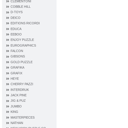
CLEMENTONI
COBBLE HILL
D‐TOYS
DEICO
EDITIONS RICORDI
EDUCA
EEBOO
ENJOY PUZZLE
EUROGRAPHICS
FALCON
GIBSONS
GOLD PUZZLE
GRAFIKA
GRAFIX
HEYE
CHERRY PAZZI
INTERDRUK
JACK PINE
JIG & PUZ
JUMBO
KING
MASTERPIECES
NATHAN