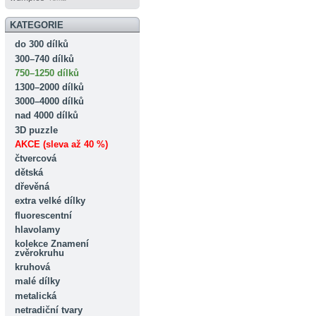
KATEGORIE
do 300 dílků
300–740 dílků
750–1250 dílků
1300–2000 dílků
3000–4000 dílků
nad 4000 dílků
3D puzzle
AKCE (sleva až 40 %)
čtvercová
dětská
dřevěná
extra velké dílky
fluorescentní
hlavolamy
kolekce Znamení
zvěrokruhu
kruhová
malé dílky
metalická
netradiční tvary