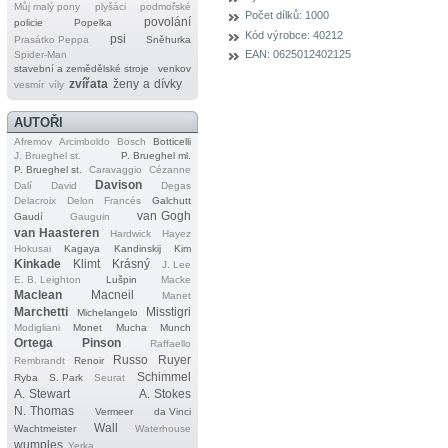
Můj malý pony
plyšáci
podmořské
Počet dílků:
1000
povolání
policie
Popelka
Kód výrobce:
40212
psi
Prasátko Peppa
Sněhurka
EAN:
0625012402125
Spider‐Man
stavební a zemědělské stroje
venkov
zvířata
ženy a dívky
vesmír
víly
AUTOŘI
Afremov
Arcimboldo
Bosch
Botticelli
J. Brueghel st.
P. Brueghel ml.
P. Brueghel st.
Caravaggio
Cézanne
Davison
Dalí
David
Degas
Delacroix
Delon
Francés
Galchutt
van Gogh
Gaudí
Gauguin
van Haasteren
Hardwick
Hayez
Hokusai
Kagaya
Kandinskij
Kim
Kinkade
Klimt
Krásný
J. Lee
E. B. Leighton
Lušpin
Macke
Maclean
Macneil
Manet
Marchetti
Misstigri
Michelangelo
Modigliani
Monet
Mucha
Munch
Ortega
Pinson
Raffaello
Russo
Ruyer
Rembrandt
Renoir
Schimmel
Ryba
S. Park
Seurat
A. Stewart
A. Stokes
N. Thomas
Vermeer
da Vinci
Wall
Wachtmeister
Waterhouse
wumples
Yerka