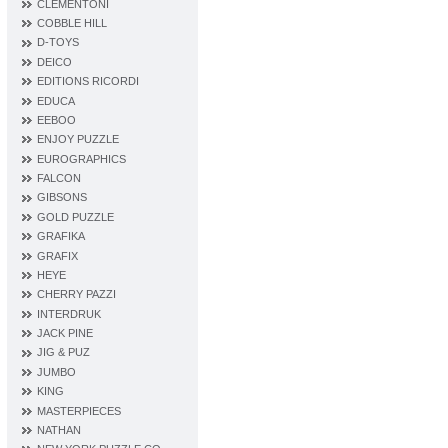
CLEMENTONI
COBBLE HILL
D‐TOYS
DEICO
EDITIONS RICORDI
EDUCA
EEBOO
ENJOY PUZZLE
EUROGRAPHICS
FALCON
GIBSONS
GOLD PUZZLE
GRAFIKA
GRAFIX
HEYE
CHERRY PAZZI
INTERDRUK
JACK PINE
JIG & PUZ
JUMBO
KING
MASTERPIECES
NATHAN