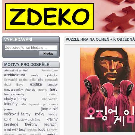
VYHLEDÁVÁNÍ
PUZZLE HRA NA OLIHEŇ + K OBJEDN
MOTIVY PRO DOSPĚLÉ
abstraktní umění
Amsterdam
architektura
auta
cyklistika
černobílé
delfíni
déšť
děti
dinosauři
exotika
draci
Egypt
fantasy
hory
filmy a seriály
Francie
gothic
hrady a zámky
hudební
chaty a domy
Chorvatsko
interiéry
Itálie
Japonsko
jednorožci
jídlo a pití
jezera
kočkovité šelmy
kočky
koláže
krajiny
koně
kostely a chrámy
kreslené
květiny
legrační
lesy
lodě
lesní zvěř
letadla
Londýn
města
majáky
mapy
medvědi