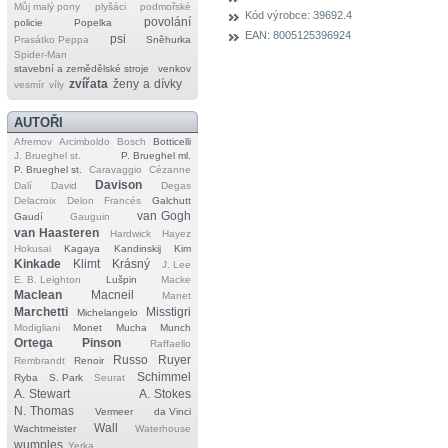
Můj malý pony
plyšáci
podmořské
Kód výrobce:
39692.4
povolání
policie
Popelka
EAN:
8005125396924
psi
Prasátko Peppa
Sněhurka
Spider‐Man
stavební a zemědělské stroje
venkov
zvířata
ženy a dívky
vesmír
víly
AUTOŘI
Afremov
Arcimboldo
Bosch
Botticelli
J. Brueghel st.
P. Brueghel ml.
P. Brueghel st.
Caravaggio
Cézanne
Davison
Dalí
David
Degas
Delacroix
Delon
Francés
Galchutt
van Gogh
Gaudí
Gauguin
van Haasteren
Hardwick
Hayez
Hokusai
Kagaya
Kandinskij
Kim
Kinkade
Klimt
Krásný
J. Lee
E. B. Leighton
Lušpin
Macke
Maclean
Macneil
Manet
Marchetti
Misstigri
Michelangelo
Modigliani
Monet
Mucha
Munch
Ortega
Pinson
Raffaello
Russo
Ruyer
Rembrandt
Renoir
Schimmel
Ryba
S. Park
Seurat
A. Stewart
A. Stokes
N. Thomas
Vermeer
da Vinci
Wall
Wachtmeister
Waterhouse
wumples
Yerka