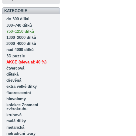
KATEGORIE
do 300 dílků
300–740 dílků
750–1250 dílků
1300–2000 dílků
3000–4000 dílků
nad 4000 dílků
3D puzzle
AKCE (sleva až 40 %)
čtvercová
dětská
dřevěná
extra velké dílky
fluorescentní
hlavolamy
kolekce Znamení
zvěrokruhu
kruhová
malé dílky
metalická
netradiční tvary