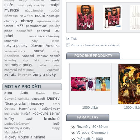
moře
motýli
motocykly a skútry
mystické
náboženské
naučné
noční
Německo
New York
nostalgie
obrazy
obchody
opuštěná místa
Orient
Paříž
pestrobarevné
plakáty
psi
pláže
podmořské
podzimní
ptáci
restaurace a kavárny
Tisk
romantika
ryby
Řecko
Zobrazit obrázek ve větší velikosti
řeky a potoky
Severní Amerika
snové
severské státy
sovy
PODOBNÉ PRODUKTY
Španělsko
vánoční
venkov
vesmír
videohry
víly
vlci
vodopády
zahrady a parky
zátiší
zimní
znamení zvěrokruhu
Zozoville
zvířata
ženy a dívky
železnice
MOTIVY PRO DĚTI
auta
Auta
Barbie
Blue
Disney
Červená karkulka
dinosauři
Disneyovské princezny
draci
1000 dílků
1000 dílků
Gorjuss
Harry Potter
hasičské vozy
kočkovité šelmy
jednorožci
Kačeři
PARAMETRY
kočky
kreslené
koně
Ledové království
lodě
Rozměry:
50 × 69 cm
lokomotivy a vlaky
mapy
Medvídek Pú
Výrobce:
Clementoni
Mickey Mouse a Minnie
Počet dílků:
1000