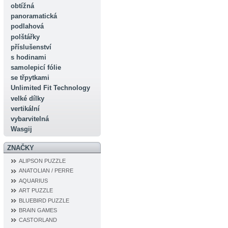
obtížná
panoramatická
podlahová
polštářky
příslušenství
s hodinami
samolepicí fólie
se třpytkami
Unlimited Fit Technology
velké dílky
vertikální
vybarvitelná
Wasgij
ZNAČKY
ALIPSON PUZZLE
ANATOLIAN / PERRE
AQUARIUS
ART PUZZLE
BLUEBIRD PUZZLE
BRAIN GAMES
CASTORLAND