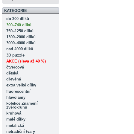
KATEGORIE
do 300 dílků
300–740 dílků
750–1250 dílků
1300–2000 dílků
3000–4000 dílků
nad 4000 dílků
3D puzzle
AKCE (sleva až 40 %)
čtvercová
dětská
dřevěná
extra velké dílky
fluorescentní
hlavolamy
kolekce Znamení
zvěrokruhu
kruhová
malé dílky
metalická
netradiční tvary