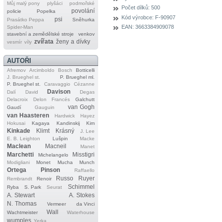
Můj malý pony
plyšáci
podmořské
Počet dílků:
500
povolání
policie
Popelka
Kód výrobce:
F-90907
psi
Prasátko Peppa
Sněhurka
EAN:
3663384909078
Spider‐Man
stavební a zemědělské stroje
venkov
zvířata
ženy a dívky
vesmír
víly
AUTOŘI
Afremov
Arcimboldo
Bosch
Botticelli
J. Brueghel st.
P. Brueghel ml.
P. Brueghel st.
Caravaggio
Cézanne
Davison
Dalí
David
Degas
Delacroix
Delon
Francés
Galchutt
van Gogh
Gaudí
Gauguin
van Haasteren
Hardwick
Hayez
Hokusai
Kagaya
Kandinskij
Kim
Kinkade
Klimt
Krásný
J. Lee
E. B. Leighton
Lušpin
Macke
Maclean
Macneil
Manet
Marchetti
Misstigri
Michelangelo
Modigliani
Monet
Mucha
Munch
Ortega
Pinson
Raffaello
Russo
Ruyer
Rembrandt
Renoir
Schimmel
Ryba
S. Park
Seurat
A. Stewart
A. Stokes
N. Thomas
Vermeer
da Vinci
Wall
Wachtmeister
Waterhouse
wumples
Yerka