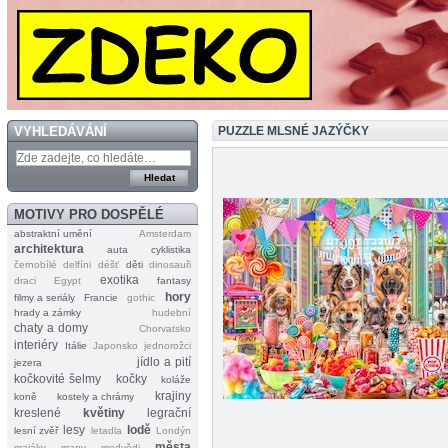
VYHLEDÁVÁNÍ
PUZZLE MLSNÉ JAZÝČKY
MOTIVY PRO DOSPĚLÉ
abstraktní umění
Amsterdam
architektura
auta
cyklistika
černobílé
delfíni
déšť
děti
dinosauři
exotika
draci
Egypt
fantasy
hory
filmy a seriály
Francie
gothic
hrady a zámky
hudební
chaty a domy
Chorvatsko
interiéry
Itálie
Japonsko
jednorožci
jídlo a pití
jezera
kočkovité šelmy
kočky
koláže
krajiny
koně
kostely a chrámy
kreslené
květiny
legrační
lesy
lodě
lesní zvěř
letadla
Londýn
města
majáky
mapy
medvědi