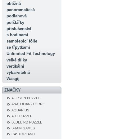
obtížná
panoramatická
podlahová
polštářky
příslušenství
s hodinami
samolepicí fólie
se třpytkami
Unlimited Fit Technology
velké dílky
vertikální
vybarvitelná
Wasgij
ZNAČKY
ALIPSON PUZZLE
ANATOLIAN / PERRE
AQUARIUS
ART PUZZLE
BLUEBIRD PUZZLE
BRAIN GAMES
CASTORLAND