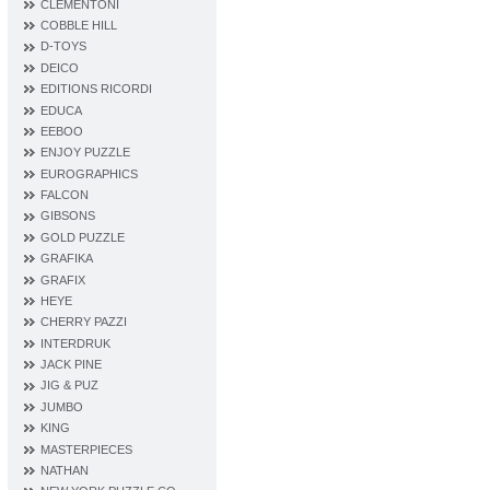
CLEMENTONI
COBBLE HILL
D‐TOYS
DEICO
EDITIONS RICORDI
EDUCA
EEBOO
ENJOY PUZZLE
EUROGRAPHICS
FALCON
GIBSONS
GOLD PUZZLE
GRAFIKA
GRAFIX
HEYE
CHERRY PAZZI
INTERDRUK
JACK PINE
JIG & PUZ
JUMBO
KING
MASTERPIECES
NATHAN