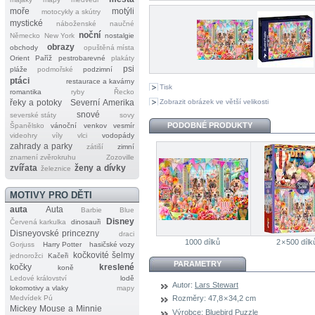
moře
motýli
motocykly a skútry
mystické
náboženské
naučné
noční
Německo
New York
nostalgie
obrazy
obchody
opuštěná místa
Orient
Paříž
pestrobarevné
plakáty
psi
pláže
podmořské
podzimní
ptáci
restaurace a kavárny
Tisk
romantika
ryby
Řecko
Zobrazit obrázek ve větší velikosti
řeky a potoky
Severní Amerika
snové
severské státy
sovy
PODOBNÉ PRODUKTY
Španělsko
vánoční
venkov
vesmír
videohry
víly
vlci
vodopády
zahrady a parky
zátiší
zimní
znamení zvěrokruhu
Zozoville
zvířata
ženy a dívky
železnice
MOTIVY PRO DĚTI
auta
Auta
Barbie
Blue
Disney
Červená karkulka
dinosauři
Disneyovské princezny
draci
1000 dílků
2 × 500 dílk
Gorjuss
Harry Potter
hasičské vozy
kočkovité šelmy
jednorožci
Kačeři
PARAMETRY
kočky
kreslené
koně
Ledové království
lodě
Autor:
Lars Stewart
lokomotivy a vlaky
mapy
Medvídek Pú
Rozměry:
47,8 × 34,2 cm
Mickey Mouse a Minnie
Výrobce:
Bluebird Puzzle