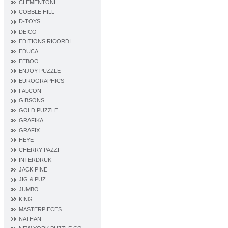
CLEMENTONI
COBBLE HILL
D‐TOYS
DEICO
EDITIONS RICORDI
EDUCA
EEBOO
ENJOY PUZZLE
EUROGRAPHICS
FALCON
GIBSONS
GOLD PUZZLE
GRAFIKA
GRAFIX
HEYE
CHERRY PAZZI
INTERDRUK
JACK PINE
JIG & PUZ
JUMBO
KING
MASTERPIECES
NATHAN