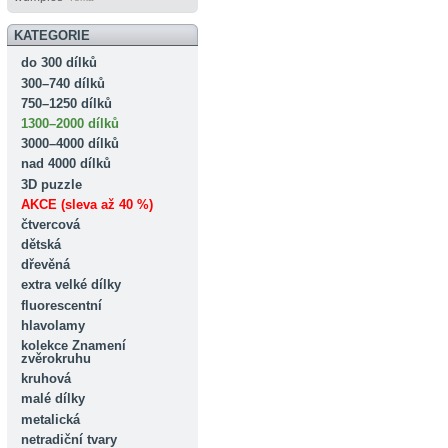
KATEGORIE
do 300 dílků
300–740 dílků
750–1250 dílků
1300–2000 dílků
3000–4000 dílků
nad 4000 dílků
3D puzzle
AKCE (sleva až 40 %)
čtvercová
dětská
dřevěná
extra velké dílky
fluorescentní
hlavolamy
kolekce Znamení
zvěrokruhu
kruhová
malé dílky
metalická
netradiční tvary