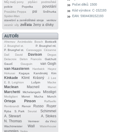
Můj malý pony
plyšáci
podmořské
Počet dílků:
1500
povolání
policie
Popelka
Kód výrobce:
C-152193
psi
Prasátko Peppa
Sněhurka
EAN:
5904438152193
Spider‐Man
stavební a zemědělské stroje
venkov
zvířata
ženy a dívky
vesmír
víly
AUTOŘI
Afremov
Arcimboldo
Bosch
Botticelli
J. Brueghel st.
P. Brueghel ml.
P. Brueghel st.
Caravaggio
Cézanne
Davison
Dalí
David
Degas
Delacroix
Delon
Francés
Galchutt
van Gogh
Gaudí
Gauguin
van Haasteren
Hardwick
Hayez
Hokusai
Kagaya
Kandinskij
Kim
Kinkade
Klimt
Krásný
J. Lee
E. B. Leighton
Lušpin
Macke
Maclean
Macneil
Manet
Marchetti
Misstigri
Michelangelo
Modigliani
Monet
Mucha
Munch
Ortega
Pinson
Raffaello
Russo
Ruyer
Rembrandt
Renoir
Schimmel
Ryba
S. Park
Seurat
A. Stewart
A. Stokes
N. Thomas
Vermeer
da Vinci
Wall
Wachtmeister
Waterhouse
wumples
Yerka