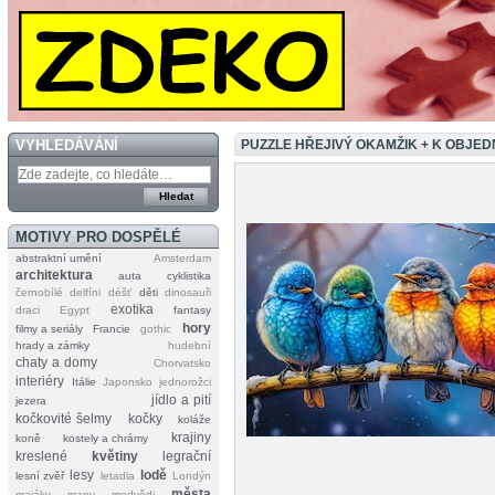
VYHLEDÁVÁNÍ
PUZZLE HŘEJIVÝ OKAMŽIK + K OBJE
MOTIVY PRO DOSPĚLÉ
abstraktní umění
Amsterdam
architektura
auta
cyklistika
černobílé
delfíni
déšť
děti
dinosauři
exotika
draci
Egypt
fantasy
hory
filmy a seriály
Francie
gothic
hrady a zámky
hudební
chaty a domy
Chorvatsko
interiéry
Itálie
Japonsko
jednorožci
jídlo a pití
jezera
kočkovité šelmy
kočky
koláže
krajiny
koně
kostely a chrámy
kreslené
květiny
legrační
lesy
lodě
lesní zvěř
letadla
Londýn
města
majáky
mapy
medvědi