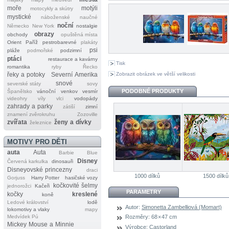
moře
motýli
motocykly a skútry
mystické
náboženské
naučné
noční
Německo
New York
nostalgie
obrazy
obchody
opuštěná místa
Orient
Paříž
pestrobarevné
plakáty
psi
pláže
podmořské
podzimní
ptáci
restaurace a kavárny
Tisk
romantika
ryby
Řecko
Zobrazit obrázek ve větší velikosti
řeky a potoky
Severní Amerika
snové
severské státy
sovy
PODOBNÉ PRODUKTY
Španělsko
vánoční
venkov
vesmír
videohry
víly
vlci
vodopády
zahrady a parky
zátiší
zimní
znamení zvěrokruhu
Zozoville
zvířata
ženy a dívky
železnice
MOTIVY PRO DĚTI
auta
Auta
Barbie
Blue
Disney
Červená karkulka
dinosauři
Disneyovské princezny
draci
1000 dílků
1500 dílků
Gorjuss
Harry Potter
hasičské vozy
kočkovité šelmy
jednorožci
Kačeři
PARAMETRY
kočky
kreslené
koně
Ledové království
lodě
Autor:
Simonetta Zambelliová (Momart)
lokomotivy a vlaky
mapy
Medvídek Pú
Rozměry:
68 × 47 cm
Mickey Mouse a Minnie
Výrobce:
Castorland