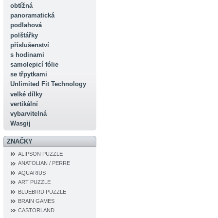
obtížná
panoramatická
podlahová
polštářky
příslušenství
s hodinami
samolepicí fólie
se třpytkami
Unlimited Fit Technology
velké dílky
vertikální
vybarvitelná
Wasgij
ZNAČKY
ALIPSON PUZZLE
ANATOLIAN / PERRE
AQUARIUS
ART PUZZLE
BLUEBIRD PUZZLE
BRAIN GAMES
CASTORLAND