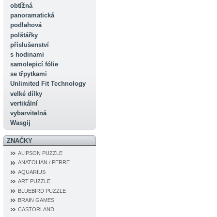
obtížná
panoramatická
podlahová
polštářky
příslušenství
s hodinami
samolepicí fólie
se třpytkami
Unlimited Fit Technology
velké dílky
vertikální
vybarvitelná
Wasgij
ZNAČKY
ALIPSON PUZZLE
ANATOLIAN / PERRE
AQUARIUS
ART PUZZLE
BLUEBIRD PUZZLE
BRAIN GAMES
CASTORLAND