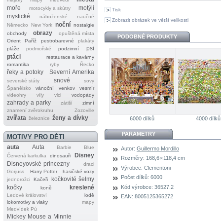
moře
motýli
motocykly a skútry
Tisk
mystické
náboženské
naučné
Zobrazit obrázek ve větší velikosti
noční
Německo
New York
nostalgie
obrazy
obchody
opuštěná místa
PODOBNÉ PRODUKTY
Orient
Paříž
pestrobarevné
plakáty
psi
pláže
podmořské
podzimní
ptáci
restaurace a kavárny
romantika
ryby
Řecko
řeky a potoky
Severní Amerika
snové
severské státy
sovy
Španělsko
vánoční
venkov
vesmír
videohry
víly
vlci
vodopády
zahrady a parky
zátiší
zimní
znamení zvěrokruhu
Zozoville
zvířata
ženy a dívky
železnice
6000 dílků
4000 dílků
PARAMETRY
MOTIVY PRO DĚTI
auta
Auta
Barbie
Blue
Autor:
Guillermo Mordillo
Disney
Červená karkulka
dinosauři
Rozměry:
168,6 × 118,4 cm
Disneyovské princezny
draci
Výrobce:
Clementoni
Gorjuss
Harry Potter
hasičské vozy
Počet dílků:
6000
kočkovité šelmy
jednorožci
Kačeři
Kód výrobce:
36527.2
kočky
kreslené
koně
Ledové království
lodě
EAN:
8005125365272
lokomotivy a vlaky
mapy
Medvídek Pú
Mickey Mouse a Minnie