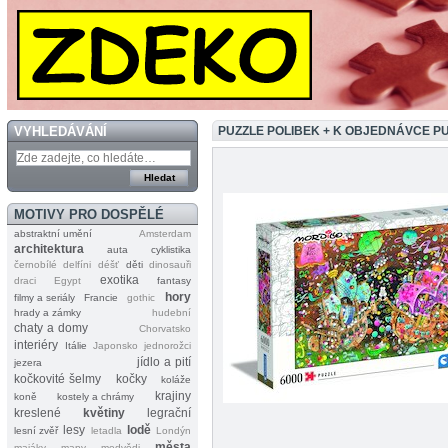
VYHLEDÁVÁNÍ
PUZZLE POLIBEK + K OBJEDNÁVCE P
MOTIVY PRO DOSPĚLÉ
abstraktní umění
Amsterdam
architektura
auta
cyklistika
černobílé
delfíni
déšť
děti
dinosauři
exotika
draci
Egypt
fantasy
hory
filmy a seriály
Francie
gothic
hrady a zámky
hudební
chaty a domy
Chorvatsko
interiéry
Itálie
Japonsko
jednorožci
jídlo a pití
jezera
kočkovité šelmy
kočky
koláže
krajiny
koně
kostely a chrámy
kreslené
květiny
legrační
lesy
lodě
lesní zvěř
letadla
Londýn
města
majáky
mapy
medvědi