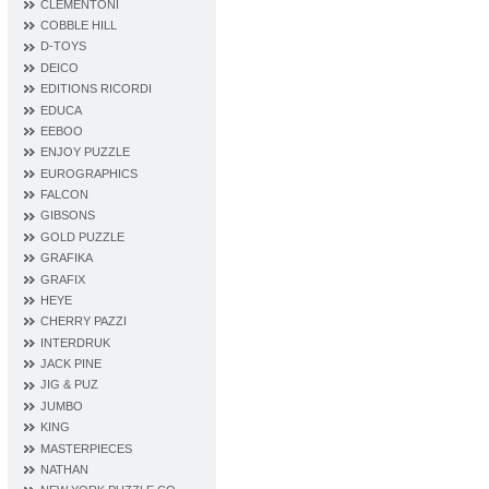
CLEMENTONI
COBBLE HILL
D‐TOYS
DEICO
EDITIONS RICORDI
EDUCA
EEBOO
ENJOY PUZZLE
EUROGRAPHICS
FALCON
GIBSONS
GOLD PUZZLE
GRAFIKA
GRAFIX
HEYE
CHERRY PAZZI
INTERDRUK
JACK PINE
JIG & PUZ
JUMBO
KING
MASTERPIECES
NATHAN