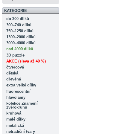
KATEGORIE
do 300 dílků
300–740 dílků
750–1250 dílků
1300–2000 dílků
3000–4000 dílků
nad 4000 dílků
3D puzzle
AKCE (sleva až 40 %)
čtvercová
dětská
dřevěná
extra velké dílky
fluorescentní
hlavolamy
kolekce Znamení
zvěrokruhu
kruhová
malé dílky
metalická
netradiční tvary